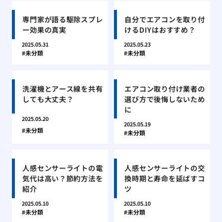
専門家が語る駆除スプレ
自分でエアコンを取り付
ー効果の真実
けるDIYはおすすめ？
2025.05.31
2025.05.23
未分類
未分類
洗濯機とアース線を共有
エアコン取り付け業者の
しても大丈夫？
選び方で後悔しないため
に
2025.05.20
2025.05.19
未分類
未分類
人感センサーライトの電
人感センサーライトの交
気代は高い？節約方法を
換時期と寿命を延ばすコ
紹介
ツ
2025.05.10
2025.05.10
未分類
未分類