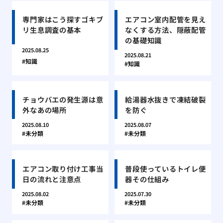
専門家はこう探すゴキブ
エアコン室内配管を見え
リ生息調査の基本
なくする方法、隠蔽配管
の基礎知識
2025.08.25
2025.08.21
知識
知識
チョウバエの発生源は意
給湯器水抜きで凍結破裂
外なあの場所
を防ぐ
2025.08.10
2025.08.07
未分類
未分類
エアコン取り付け工事当
普段使っているトイレ便
日の流れと注意点
器その仕組み
2025.08.02
2025.07.30
未分類
未分類