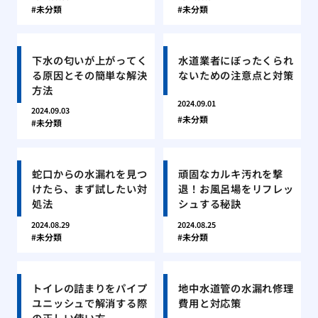
未分類
未分類
下水の匂いが上がってく
水道業者にぼったくられ
る原因とその簡単な解決
ないための注意点と対策
方法
2024.09.01
2024.09.03
未分類
未分類
蛇口からの水漏れを見つ
頑固なカルキ汚れを撃
けたら、まず試したい対
退！お風呂場をリフレッ
処法
シュする秘訣
2024.08.29
2024.08.25
未分類
未分類
トイレの詰まりをパイプ
地中水道管の水漏れ修理
ユニッシュで解消する際
費用と対応策
の正しい使い方