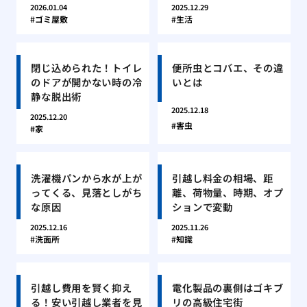
2026.01.04
2025.12.29
ゴミ屋敷
生活
閉じ込められた！トイレ
便所虫とコバエ、その違
のドアが開かない時の冷
いとは
静な脱出術
2025.12.18
2025.12.20
害虫
家
洗濯機パンから水が上が
引越し料金の相場、距
ってくる、見落としがち
離、荷物量、時期、オプ
な原因
ションで変動
2025.12.16
2025.11.26
洗面所
知識
引越し費用を賢く抑え
電化製品の裏側はゴキブ
る！安い引越し業者を見
リの高級住宅街