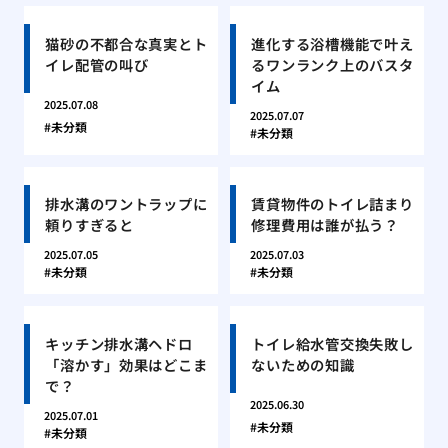
猫砂の不都合な真実とト
進化する浴槽機能で叶え
イレ配管の叫び
るワンランク上のバスタ
イム
2025.07.08
2025.07.07
未分類
未分類
排水溝のワントラップに
賃貸物件のトイレ詰まり
頼りすぎると
修理費用は誰が払う？
2025.07.05
2025.07.03
未分類
未分類
キッチン排水溝ヘドロ
トイレ給水管交換失敗し
「溶かす」効果はどこま
ないための知識
で？
2025.06.30
2025.07.01
未分類
未分類