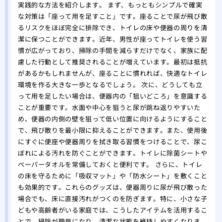
実践的な方法を紹介します。 まず、もっともシンプルで確実
な対策は「座って用を足すこと」です。座ることで尿が飛び散
るリスクをほぼ完全に排除でき、トイレの床や便器の周りを清
潔に保つことができます。近年、男性が座ってトイレを使う習
慣が広がっており、掃除の手間を減らすだけでなく、家族に配
慮した行動として推奨されることが増えています。最初は抵抗
があるかもしれませんが、座ることに慣れれば、快適なトイレ
環境を作る大きな一歩となるでしょう。 次に、どうしても立
って用を足したい場合は、便器内の「狙いどころ」を意識する
ことが重要です。水面や中心を狙うと尿が跳ね返りやすいた
め、便器の内側の壁を狙って低い位置に向けるようにすること
で、飛び散りを最小限に抑えることができます。また、使用後
にすぐに便座や便器周りを拭き取る習慣をつけることで、尿こ
ぼれによる汚れを防ぐことができます。トイレに除菌シートや
ペーパータオルを常備しておくと便利です。 さらに、トイレ
の床を守るために「吸収マット」や「防水シート」を敷くこと
も効果的です。これらのグッズは、便器周りに尿が飛び散った
場合でも、床に直接汚れがつくのを防ぎます。特に、小さな子
どもや高齢者がいる家庭では、こうしたアイテムを活用するこ
とで、掃除が簡単になり、清潔な状態を維持しやすくなりま