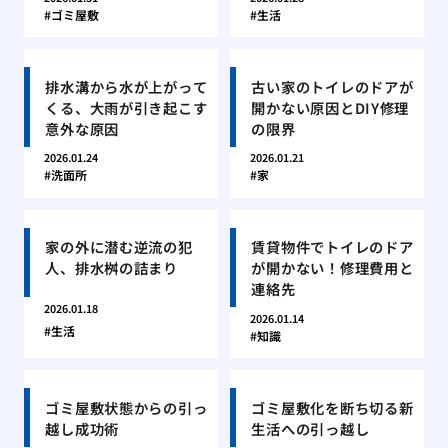
ゴミ屋敷
生活
排水溝から水が上がって
古い家のトイレのドアが
くる、大雨が引き起こす
開かない原因とDIY修理
意外な原因
の限界
2026.01.24
2026.01.21
洗面所
家
家の外に潜む逆流の犯
賃貸物件でトイレのドア
人、排水桝の詰まり
が開かない！修理費用と
連絡先
2026.01.18
2026.01.14
生活
知識
ゴミ屋敷状態からの引っ
ゴミ屋敷化を断ち切る新
越し成功術
生活への引っ越し