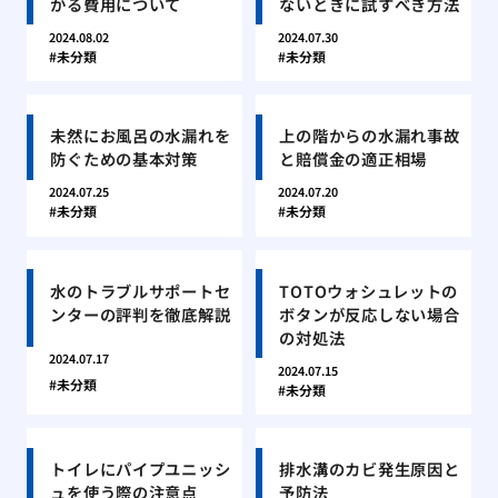
かる費用について
ないときに試すべき方法
2024.08.02
2024.07.30
未分類
未分類
未然にお風呂の水漏れを
上の階からの水漏れ事故
防ぐための基本対策
と賠償金の適正相場
2024.07.25
2024.07.20
未分類
未分類
水のトラブルサポートセ
TOTOウォシュレットの
ンターの評判を徹底解説
ボタンが反応しない場合
の対処法
2024.07.17
2024.07.15
未分類
未分類
トイレにパイプユニッシ
排水溝のカビ発生原因と
ュを使う際の注意点
予防法