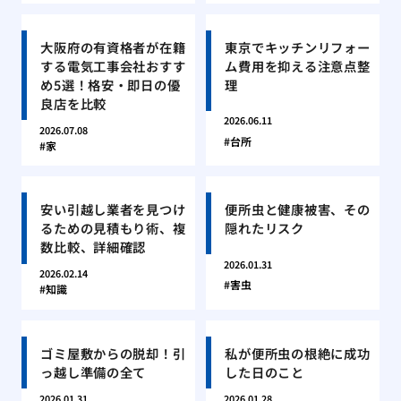
大阪府の有資格者が在籍
東京でキッチンリフォー
する電気工事会社おすす
ム費用を抑える注意点整
め5選！格安・即日の優
理
良店を比較
2026.06.11
2026.07.08
台所
家
安い引越し業者を見つけ
便所虫と健康被害、その
るための見積もり術、複
隠れたリスク
数比較、詳細確認
2026.01.31
2026.02.14
害虫
知識
ゴミ屋敷からの脱却！引
私が便所虫の根絶に成功
っ越し準備の全て
した日のこと
2026.01.31
2026.01.28