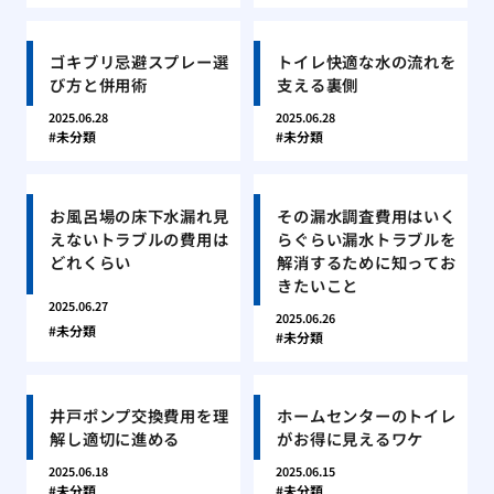
ゴキブリ忌避スプレー選
トイレ快適な水の流れを
び方と併用術
支える裏側
2025.06.28
2025.06.28
未分類
未分類
お風呂場の床下水漏れ見
その漏水調査費用はいく
えないトラブルの費用は
らぐらい漏水トラブルを
どれくらい
解消するために知ってお
きたいこと
2025.06.27
2025.06.26
未分類
未分類
井戸ポンプ交換費用を理
ホームセンターのトイレ
解し適切に進める
がお得に見えるワケ
2025.06.18
2025.06.15
未分類
未分類