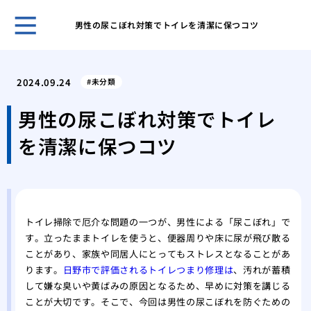
男性の尿こぼれ対策でトイレを清潔に保つコツ
古き
塗装
2024.09.24
未分類
「完
外壁
男性の尿こぼれ対策でトイレ
理
を清潔に保つコツ
屋根
る内
築4
築4
高品
トイレ掃除で厄介な問題の一つが、男性による「尿こぼれ」で
す。立ったままトイレを使うと、便器周りや床に尿が飛び散る
ことがあり、家族や同居人にとってもストレスとなることがあ
ります。
日野市で評価されるトイレつまり修理は
、汚れが蓄積
して嫌な臭いや黄ばみの原因となるため、早めに対策を講じる
ことが大切です。そこで、今回は男性の尿こぼれを防ぐための