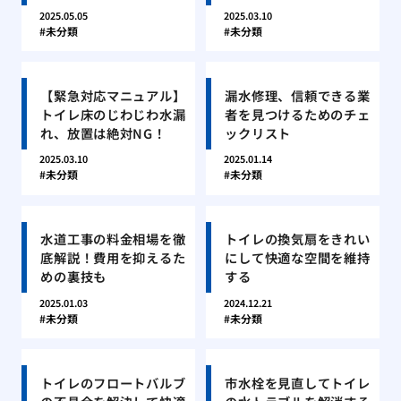
2025.05.05
2025.03.10
未分類
未分類
【緊急対応マニュアル】
漏水修理、信頼できる業
トイレ床のじわじわ水漏
者を見つけるためのチェ
れ、放置は絶対NG！
ックリスト
2025.03.10
2025.01.14
未分類
未分類
水道工事の料金相場を徹
トイレの換気扇をきれい
底解説！費用を抑えるた
にして快適な空間を維持
めの裏技も
する
2025.01.03
2024.12.21
未分類
未分類
トイレのフロートバルブ
市水栓を見直してトイレ