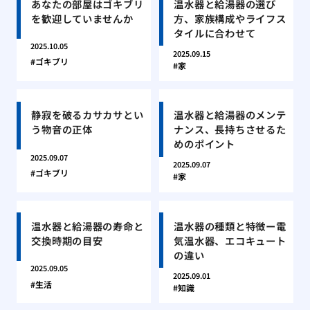
あなたの部屋はゴキブリ
温水器と給湯器の選び
を歓迎していませんか
方、家族構成やライフス
タイルに合わせて
2025.10.05
2025.09.15
ゴキブリ
家
静寂を破るカサカサとい
温水器と給湯器のメンテ
う物音の正体
ナンス、長持ちさせるた
めのポイント
2025.09.07
2025.09.07
ゴキブリ
家
温水器と給湯器の寿命と
温水器の種類と特徴ー電
交換時期の目安
気温水器、エコキュート
の違い
2025.09.05
2025.09.01
生活
知識