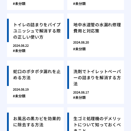
未分類
未分類
トイレの詰まりをパイプ
地中水道管の水漏れ修理
ユニッシュで解消する際
費用と対応策
の正しい使い方
2024.08.20
2024.08.22
未分類
未分類
蛇口のポタポタ漏れを止
洗剤でトイレットペーパ
める方法
ーの詰まりを解消する方
法
2024.08.19
2024.08.17
未分類
未分類
お風呂の黒カビを効果的
生ゴミ処理機のデメリッ
に除去する方法
トについて知っておくべ
きこと