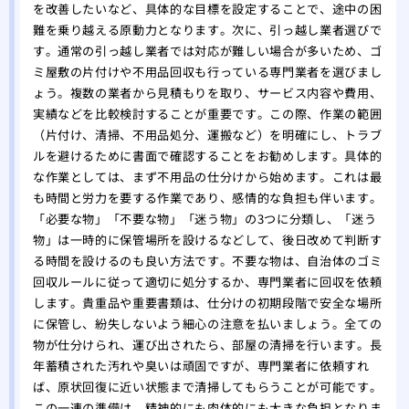
を改善したいなど、具体的な目標を設定することで、途中の困
難を乗り越える原動力となります。次に、引っ越し業者選びで
す。通常の引っ越し業者では対応が難しい場合が多いため、ゴ
ミ屋敷の片付けや不用品回収も行っている専門業者を選びまし
ょう。複数の業者から見積もりを取り、サービス内容や費用、
実績などを比較検討することが重要です。この際、作業の範囲
（片付け、清掃、不用品処分、運搬など）を明確にし、トラブ
ルを避けるために書面で確認することをお勧めします。具体的
な作業としては、まず不用品の仕分けから始めます。これは最
も時間と労力を要する作業であり、感情的な負担も伴います。
「必要な物」「不要な物」「迷う物」の3つに分類し、「迷う
物」は一時的に保管場所を設けるなどして、後日改めて判断す
る時間を設けるのも良い方法です。不要な物は、自治体のゴミ
回収ルールに従って適切に処分するか、専門業者に回収を依頼
します。貴重品や重要書類は、仕分けの初期段階で安全な場所
に保管し、紛失しないよう細心の注意を払いましょう。全ての
物が仕分けられ、運び出されたら、部屋の清掃を行います。長
年蓄積された汚れや臭いは頑固ですが、専門業者に依頼すれ
ば、原状回復に近い状態まで清掃してもらうことが可能です。
この一連の準備は、精神的にも肉体的にも大きな負担となりま