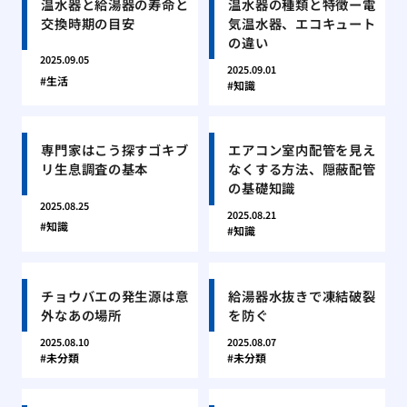
温水器と給湯器の寿命と
温水器の種類と特徴ー電
交換時期の目安
気温水器、エコキュート
の違い
2025.09.05
2025.09.01
生活
知識
専門家はこう探すゴキブ
エアコン室内配管を見え
リ生息調査の基本
なくする方法、隠蔽配管
の基礎知識
2025.08.25
2025.08.21
知識
知識
チョウバエの発生源は意
給湯器水抜きで凍結破裂
外なあの場所
を防ぐ
2025.08.10
2025.08.07
未分類
未分類