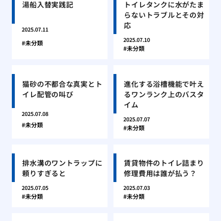
湯船入替実践記
トイレタンクに水がたま
らないトラブルとその対
応
2025.07.11
2025.07.10
未分類
未分類
猫砂の不都合な真実とト
進化する浴槽機能で叶え
イレ配管の叫び
るワンランク上のバスタ
イム
2025.07.08
2025.07.07
未分類
未分類
排水溝のワントラップに
賃貸物件のトイレ詰まり
頼りすぎると
修理費用は誰が払う？
2025.07.05
2025.07.03
未分類
未分類