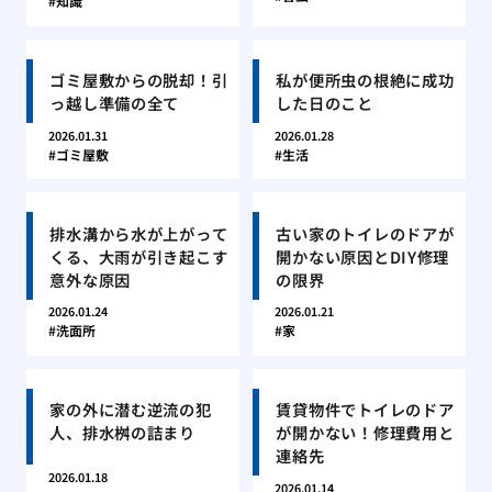
知識
ゴミ屋敷からの脱却！引
私が便所虫の根絶に成功
っ越し準備の全て
した日のこと
2026.01.31
2026.01.28
ゴミ屋敷
生活
排水溝から水が上がって
古い家のトイレのドアが
くる、大雨が引き起こす
開かない原因とDIY修理
意外な原因
の限界
2026.01.24
2026.01.21
洗面所
家
家の外に潜む逆流の犯
賃貸物件でトイレのドア
人、排水桝の詰まり
が開かない！修理費用と
連絡先
2026.01.18
2026.01.14