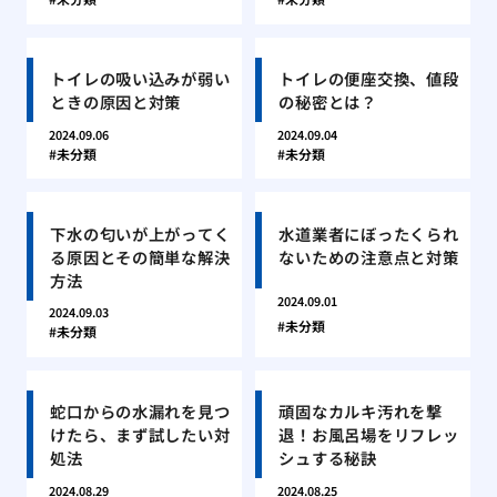
トイレの吸い込みが弱い
トイレの便座交換、値段
ときの原因と対策
の秘密とは？
2024.09.06
2024.09.04
未分類
未分類
下水の匂いが上がってく
水道業者にぼったくられ
る原因とその簡単な解決
ないための注意点と対策
方法
2024.09.01
2024.09.03
未分類
未分類
蛇口からの水漏れを見つ
頑固なカルキ汚れを撃
けたら、まず試したい対
退！お風呂場をリフレッ
処法
シュする秘訣
2024.08.29
2024.08.25