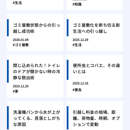
生活
知識
ゴミ屋敷状態からの引っ
ゴミ屋敷化を断ち切る新
越し成功術
生活への引っ越し
2026.01.04
2025.12.29
ゴミ屋敷
生活
閉じ込められた！トイレ
便所虫とコバエ、その違
のドアが開かない時の冷
いとは
静な脱出術
2025.12.18
2025.12.20
害虫
家
洗濯機パンから水が上が
引越し料金の相場、距
ってくる、見落としがち
離、荷物量、時期、オプ
な原因
ションで変動