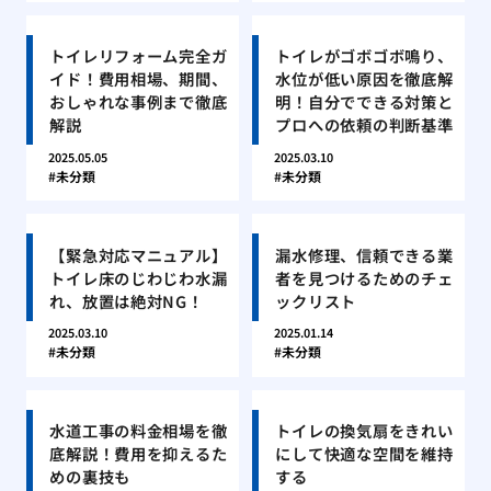
トイレリフォーム完全ガ
トイレがゴボゴボ鳴り、
イド！費用相場、期間、
水位が低い原因を徹底解
おしゃれな事例まで徹底
明！自分でできる対策と
解説
プロへの依頼の判断基準
2025.05.05
2025.03.10
未分類
未分類
【緊急対応マニュアル】
漏水修理、信頼できる業
トイレ床のじわじわ水漏
者を見つけるためのチェ
れ、放置は絶対NG！
ックリスト
2025.03.10
2025.01.14
未分類
未分類
水道工事の料金相場を徹
トイレの換気扇をきれい
底解説！費用を抑えるた
にして快適な空間を維持
めの裏技も
する