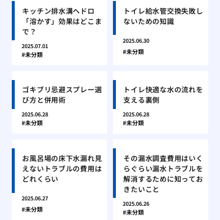
キッチン排水溝ヘドロ
トイレ給水管交換失敗し
「溶かす」効果はどこま
ないための知識
で？
2025.06.30
2025.07.01
未分類
未分類
ゴキブリ忌避スプレー選
トイレ快適な水の流れを
び方と併用術
支える裏側
2025.06.28
2025.06.28
未分類
未分類
お風呂場の床下水漏れ見
その漏水調査費用はいく
えないトラブルの費用は
らぐらい漏水トラブルを
どれくらい
解消するために知ってお
きたいこと
2025.06.27
2025.06.26
未分類
未分類