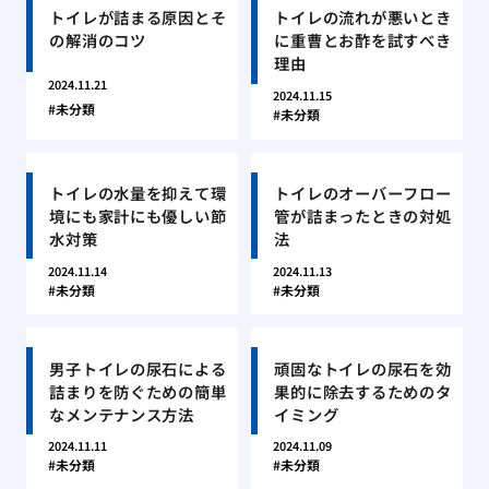
トイレが詰まる原因とそ
トイレの流れが悪いとき
の解消のコツ
に重曹とお酢を試すべき
理由
2024.11.21
2024.11.15
未分類
未分類
トイレの水量を抑えて環
トイレのオーバーフロー
境にも家計にも優しい節
管が詰まったときの対処
水対策
法
2024.11.14
2024.11.13
未分類
未分類
男子トイレの尿石による
頑固なトイレの尿石を効
詰まりを防ぐための簡単
果的に除去するためのタ
なメンテナンス方法
イミング
2024.11.11
2024.11.09
未分類
未分類