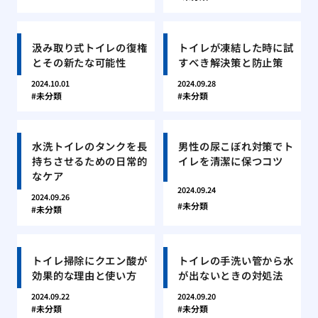
汲み取り式トイレの復権
トイレが凍結した時に試
とその新たな可能性
すべき解決策と防止策
2024.10.01
2024.09.28
未分類
未分類
水洗トイレのタンクを長
男性の尿こぼれ対策でト
持ちさせるための日常的
イレを清潔に保つコツ
なケア
2024.09.24
2024.09.26
未分類
未分類
トイレ掃除にクエン酸が
トイレの手洗い管から水
効果的な理由と使い方
が出ないときの対処法
2024.09.22
2024.09.20
未分類
未分類