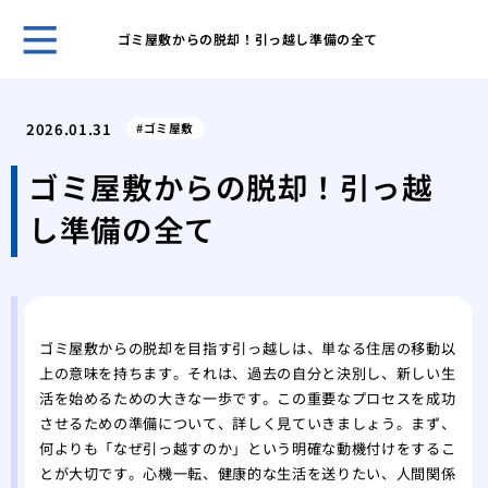
ゴミ屋敷からの脱却！引っ越し準備の全て
古き
塗装
2026.01.31
ゴミ屋敷
「完
外壁
ゴミ屋敷からの脱却！引っ越
理
し準備の全て
屋根
る内
築4
築4
高品
ゴミ屋敷からの脱却を目指す引っ越しは、単なる住居の移動以
上の意味を持ちます。それは、過去の自分と決別し、新しい生
活を始めるための大きな一歩です。この重要なプロセスを成功
させるための準備について、詳しく見ていきましょう。まず、
何よりも「なぜ引っ越すのか」という明確な動機付けをするこ
とが大切です。心機一転、健康的な生活を送りたい、人間関係