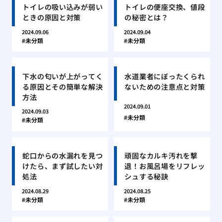
トイレの吸い込みが弱い
トイレの便座交換、値段
ときの原因と対策
の秘密とは？
2024.09.06
2024.09.04
未分類
未分類
下水の匂いが上がってく
水道業者にぼったくられ
る原因とその簡単な解決
ないための注意点と対策
方法
2024.09.01
2024.09.03
未分類
未分類
蛇口からの水漏れを見つ
頑固なカルキ汚れを撃
けたら、まず試したい対
退！お風呂場をリフレッ
処法
シュする秘訣
2024.08.29
2024.08.25
未分類
未分類