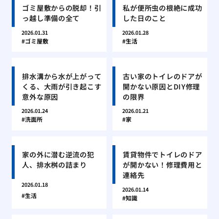
ゴミ屋敷からの脱却！引
私が便所虫の根絶に成功
っ越し準備の全て
した日のこと
2026.01.31
2026.01.28
ゴミ屋敷
生活
排水溝から水が上がって
古い家のトイレのドアが
くる、大雨が引き起こす
開かない原因とDIY修理
意外な原因
の限界
2026.01.24
2026.01.21
洗面所
家
家の外に潜む逆流の犯
賃貸物件でトイレのドア
人、排水桝の詰まり
が開かない！修理費用と
連絡先
2026.01.18
2026.01.14
生活
知識