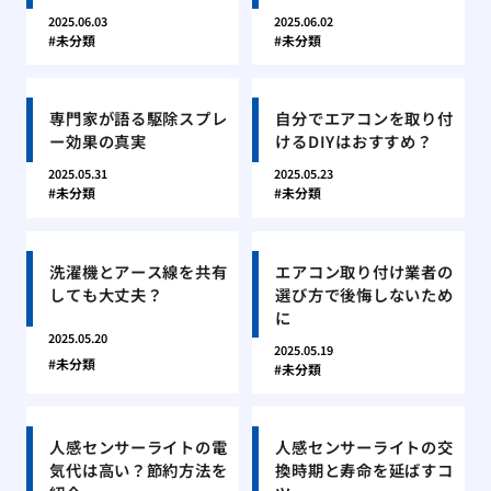
2025.06.03
2025.06.02
未分類
未分類
専門家が語る駆除スプレ
自分でエアコンを取り付
ー効果の真実
けるDIYはおすすめ？
2025.05.31
2025.05.23
未分類
未分類
洗濯機とアース線を共有
エアコン取り付け業者の
しても大丈夫？
選び方で後悔しないため
に
2025.05.20
2025.05.19
未分類
未分類
人感センサーライトの電
人感センサーライトの交
気代は高い？節約方法を
換時期と寿命を延ばすコ