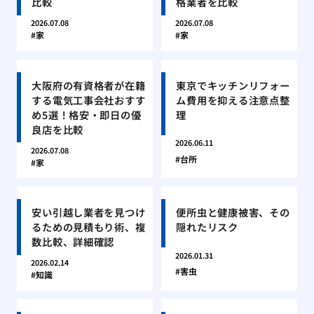
比較
格業者を比較
2026.07.08
2026.07.08
家
家
大阪府の有資格者が在籍
東京でキッチンリフォー
する電気工事会社おすす
ム費用を抑える注意点整
め5選！格安・即日の優
理
良店を比較
2026.06.11
2026.07.08
台所
家
安い引越し業者を見つけ
便所虫と健康被害、その
るための見積もり術、複
隠れたリスク
数比較、詳細確認
2026.01.31
2026.02.14
害虫
知識