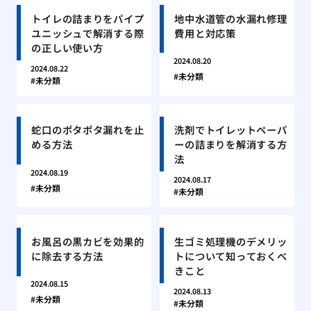
トイレの詰まりをパイプ
地中水道管の水漏れ修理
ユニッシュで解消する際
費用と対応策
の正しい使い方
2024.08.20
2024.08.22
未分類
未分類
蛇口のポタポタ漏れを止
洗剤でトイレットペーパ
める方法
ーの詰まりを解消する方
法
2024.08.19
2024.08.17
未分類
未分類
お風呂の黒カビを効果的
生ゴミ処理機のデメリッ
に除去する方法
トについて知っておくべ
きこと
2024.08.15
2024.08.13
未分類
未分類