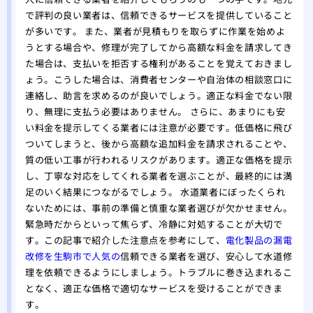
で評判の良い業者は、信頼できるサービスを提供していること
が多いです。 また、業者が見積もりを取らずに作業を始めよ
うとする場合や、修理が完了してから高額な料金を請求してき
た場合は、支払いを拒否する権利があることを覚えておきまし
ょう。こうした場合は、消費者センターや自治体の相談窓口に
連絡し、助言を求めるのが良いでしょう。適正な料金でない限
り、無理に支払う必要はありません。 さらに、あまりにも安
い料金を提示してくる業者には注意が必要です。低価格に飛び
ついてしまうと、後から高額な追加料金を請求されることや、
質の低い工事が行われるリスクがあります。適正な価格を提示
し、丁寧な対応をしてくれる業者を選ぶことが、最終的には満
足のいく結果につながるでしょう。 水道業者にぼったくられ
ないためには、事前の準備と慎重な業者選びが欠かせません。
緊急時だからといって焦らず、冷静に対処することが大切で
す。この記事で紹介した注意点を参考にして、
電化製品の漏電
改修を生駒市で人気の
信頼できる業者を選び、安心して水道修
理を依頼できるようにしましょう。トラブルに巻き込まれるこ
となく、適正な価格で適切なサービスを受けることができま
す。