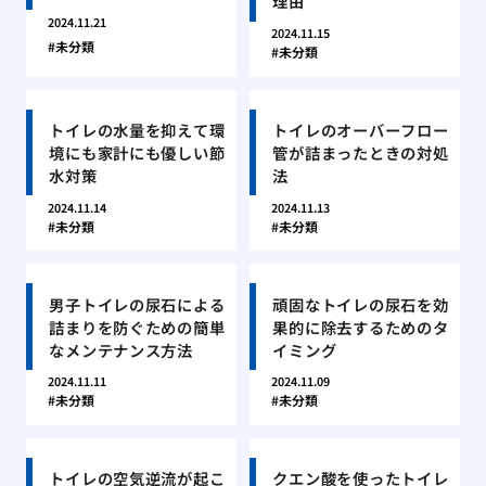
理由
2024.11.21
2024.11.15
未分類
未分類
トイレの水量を抑えて環
トイレのオーバーフロー
境にも家計にも優しい節
管が詰まったときの対処
水対策
法
2024.11.14
2024.11.13
未分類
未分類
男子トイレの尿石による
頑固なトイレの尿石を効
詰まりを防ぐための簡単
果的に除去するためのタ
なメンテナンス方法
イミング
2024.11.11
2024.11.09
未分類
未分類
トイレの空気逆流が起こ
クエン酸を使ったトイレ