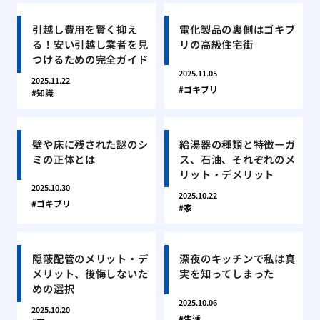
引越し費用を賢く抑え
電化製品の裏側はゴキブ
る！安い引越し業者を見
リの高級住宅街
つけるための完全ガイド
2025.11.05
2025.11.22
ゴキブリ
知識
壁や床に残された謎のシ
給湯器の種類と特徴ーガ
ミの正体とは
ス、石油、それぞれのメ
リット・デメリット
2025.10.30
2025.10.22
ゴキブリ
家
隠蔽配管のメリット・デ
深夜のキッチンで私は真
メリット、後悔しないた
実を知ってしまった
めの選択
2025.10.06
2025.10.20
生活