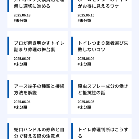
解し適切に進める
がお得に見えるワケ
2025.06.18
2025.06.15
未分類
未分類
プロが解き明かすトイレ
トイレつまり業者選び失
詰まり修理の舞台裏
敗しないコツ
2025.06.07
2025.06.04
未分類
未分類
アース端子の種類と接続
殺虫スプレー成分の働き
方法を解説
と抵抗性の話
2025.06.04
2025.06.03
未分類
未分類
蛇口ハンドルの寿命と自
トイレ修理判断はこうす
分で替える際の注意点
る