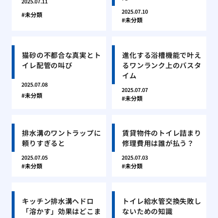
2025.07.11
2025.07.10
未分類
未分類
猫砂の不都合な真実とト
進化する浴槽機能で叶え
イレ配管の叫び
るワンランク上のバスタ
イム
2025.07.08
2025.07.07
未分類
未分類
排水溝のワントラップに
賃貸物件のトイレ詰まり
頼りすぎると
修理費用は誰が払う？
2025.07.05
2025.07.03
未分類
未分類
キッチン排水溝ヘドロ
トイレ給水管交換失敗し
「溶かす」効果はどこま
ないための知識