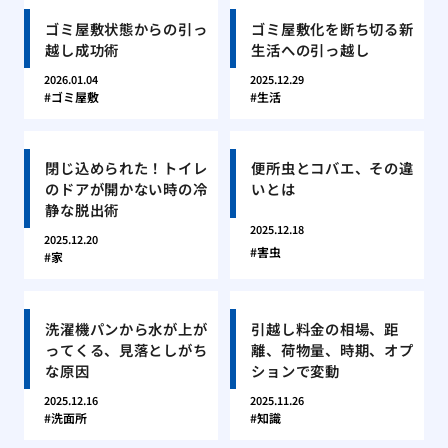
ゴミ屋敷状態からの引っ
ゴミ屋敷化を断ち切る新
越し成功術
生活への引っ越し
2026.01.04
2025.12.29
ゴミ屋敷
生活
閉じ込められた！トイレ
便所虫とコバエ、その違
のドアが開かない時の冷
いとは
静な脱出術
2025.12.18
2025.12.20
害虫
家
洗濯機パンから水が上が
引越し料金の相場、距
ってくる、見落としがち
離、荷物量、時期、オプ
な原因
ションで変動
2025.12.16
2025.11.26
洗面所
知識