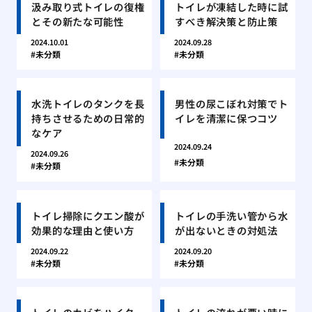
汲み取り式トイレの復権
トイレが凍結した時に試
とその新たな可能性
すべき解決策と防止策
2024.10.01
2024.09.28
未分類
未分類
水洗トイレのタンクを長
男性の尿こぼれ対策でト
持ちさせるための日常的
イレを清潔に保つコツ
なケア
2024.09.24
2024.09.26
未分類
未分類
トイレ掃除にクエン酸が
トイレの手洗い管から水
効果的な理由と使い方
が出ないときの対処法
2024.09.22
2024.09.20
未分類
未分類