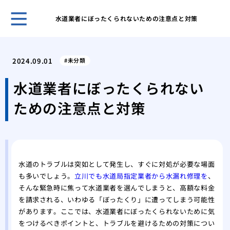
水道業者にぼったくられないための注意点と対策
古き
塗装
2024.09.01
未分類
「完
外壁
水道業者にぼったくられない
理
ための注意点と対策
屋根
る内
築4
築4
高品
水道のトラブルは突如として発生し、すぐに対処が必要な場面
も多いでしょう。
立川でも水道局指定業者から水漏れ修理を
、
そんな緊急時に焦って水道業者を選んでしまうと、高額な料金
を請求される、いわゆる「ぼったくり」に遭ってしまう可能性
があります。ここでは、水道業者にぼったくられないために気
をつけるべきポイントと、トラブルを避けるための対策につい