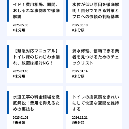
イド！費用相場、期間、
水位が低い原因を徹底解
おしゃれな事例まで徹底
明！自分でできる対策と
解説
プロへの依頼の判断基準
2025.05.05
2025.03.10
未分類
未分類
【緊急対応マニュアル】
漏水修理、信頼できる業
トイレ床のじわじわ水漏
者を見つけるためのチェ
れ、放置は絶対NG！
ックリスト
2025.03.10
2025.01.14
未分類
未分類
水道工事の料金相場を徹
トイレの換気扇をきれい
底解説！費用を抑えるた
にして快適な空間を維持
めの裏技も
する
2025.01.03
2024.12.21
未分類
未分類