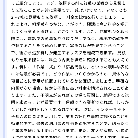
てご紹介します。 まず、依頼する前に複数の業者から見積も
りを取ることが非常に重要です。1社だけでなく、少なくとも
2〜3社に見積もりを依頼し、料金の比較を行いましょう。こ
れにより、相場感をつかむことができ、極端に高い料金を提示
してくる業者を避けることができます。また、見積もりを取る
際には、電話での簡単なやり取りだけでなく、現地での確認を
依頼することをお勧めします。実際の状況を見てもらうこと
で、後から追加費用が発生するリスクを軽減できます。 見積
もりを取る際には、料金の内訳を詳細に確認することも大切で
す。特に、「作業一式」や「部品代含む」といった曖昧な表記
には注意が必要です。どの作業にいくらかかるのか、具体的な
項目ごとに費用が記載されているかを確認しましょう。明確な
内訳がない場合、後から不当に高い料金を請求されることがあ
ります。また、不明点があればその場で質問し、納得できる説
明を求めることが重要です。信頼できる業者であれば、しっか
りとした説明をしてくれるはずです。 次に、インターネット
や知人の口コミを活用して、業者の評判を事前に調べることも
効果的です。過去の利用者の評価を確認することで、ぼったく
り業者を避ける手助けになります。また、友人や家族、近隣の
人に信頼できる業者を紹介してもらうのも一つの手です。地元