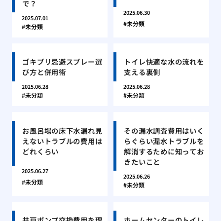
で？
2025.06.30
2025.07.01
未分類
未分類
ゴキブリ忌避スプレー選
トイレ快適な水の流れを
び方と併用術
支える裏側
2025.06.28
2025.06.28
未分類
未分類
お風呂場の床下水漏れ見
その漏水調査費用はいく
えないトラブルの費用は
らぐらい漏水トラブルを
どれくらい
解消するために知ってお
きたいこと
2025.06.27
2025.06.26
未分類
未分類
井戸ポンプ交換費用を理
ホームセンターのトイレ