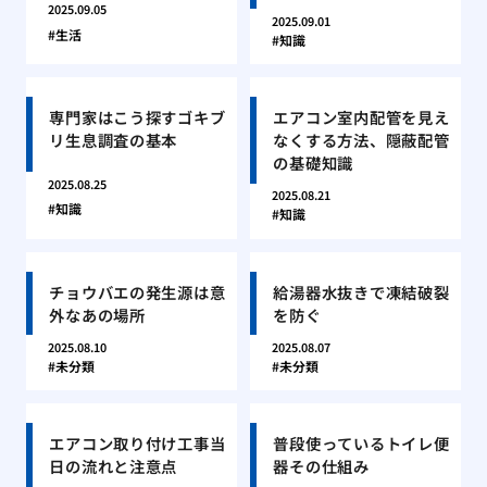
2025.09.05
2025.09.01
生活
知識
専門家はこう探すゴキブ
エアコン室内配管を見え
リ生息調査の基本
なくする方法、隠蔽配管
の基礎知識
2025.08.25
2025.08.21
知識
知識
チョウバエの発生源は意
給湯器水抜きで凍結破裂
外なあの場所
を防ぐ
2025.08.10
2025.08.07
未分類
未分類
エアコン取り付け工事当
普段使っているトイレ便
日の流れと注意点
器その仕組み