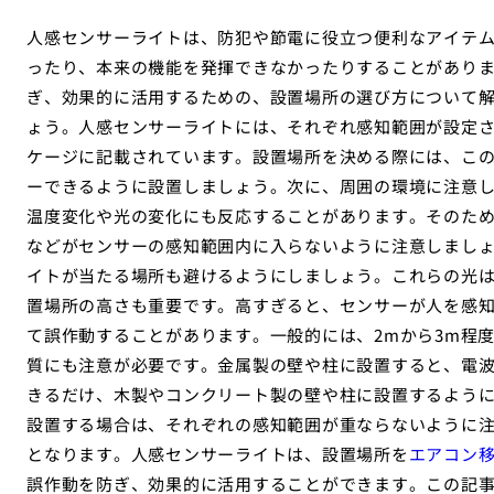
人感センサーライトは、防犯や節電に役立つ便利なアイテ
ったり、本来の機能を発揮できなかったりすることがあり
ぎ、効果的に活用するための、設置場所の選び方について
ょう。人感センサーライトには、それぞれ感知範囲が設定
ケージに記載されています。設置場所を決める際には、こ
ーできるように設置しましょう。次に、周囲の環境に注意
温度変化や光の変化にも反応することがあります。そのた
などがセンサーの感知範囲内に入らないように注意しまし
イトが当たる場所も避けるようにしましょう。これらの光
置場所の高さも重要です。高すぎると、センサーが人を感
て誤作動することがあります。一般的には、2mから3m程
質にも注意が必要です。金属製の壁や柱に設置すると、電
きるだけ、木製やコンクリート製の壁や柱に設置するよう
設置する場合は、それぞれの感知範囲が重ならないように
となります。人感センサーライトは、設置場所を
エアコン
誤作動を防ぎ、効果的に活用することができます。この記