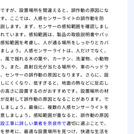
ムですが、設置場所を間違えると、誤作動の原因にな
ます。ここでは、人感センサーライトの誤作動を防
解説します。まず、センサーの感知範囲を確認しまし
されています。感知範囲は、製品の取扱説明書やパッ
の感知範囲を考慮し、人が通る場所をしっかりとカバ
しましょう。人感センサーライトは、人だけでなく、
め、風で揺れる木の葉や、カーテン、洗濯物、小動物
ょう。また、直射日光が当たる場所や、車のヘッドラ
は、センサーの誤作動の原因となります。さらに、設
知しにくくなり、低すぎると、地面の熱などに反応し
度の高さに設置するのがおすすめです。設置場所の材
波が反射して誤作動の原因となることがあります。で
にしましょう。最後に、複数の人感センサーライトを
注意しましょう。感知範囲が重なると、誤作動の原因
移設工事に詳しい業者を奈良市で
適切に選ぶことで、
事を参考に、最適な設置場所を見つけ、快適な生活を