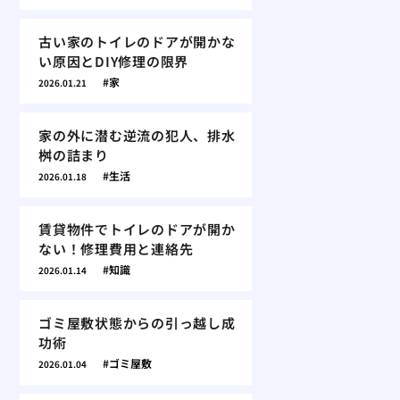
古い家のトイレのドアが開かな
い原因とDIY修理の限界
家
2026.01.21
家の外に潜む逆流の犯人、排水
桝の詰まり
生活
2026.01.18
賃貸物件でトイレのドアが開か
ない！修理費用と連絡先
知識
2026.01.14
ゴミ屋敷状態からの引っ越し成
功術
ゴミ屋敷
2026.01.04