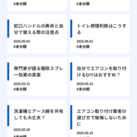
未分類
未分類
蛇口ハンドルの寿命と自
トイレ修理判断はこうす
分で替える際の注意点
る
2025.06.03
2025.06.02
未分類
未分類
専門家が語る駆除スプレ
自分でエアコンを取り付
ー効果の真実
けるDIYはおすすめ？
2025.05.31
2025.05.23
未分類
未分類
洗濯機とアース線を共有
エアコン取り付け業者の
しても大丈夫？
選び方で後悔しないため
に
2025.05.20
2025.05.19
未分類