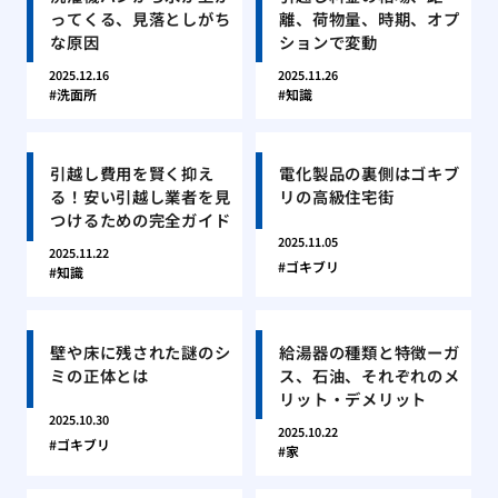
ってくる、見落としがち
離、荷物量、時期、オプ
な原因
ションで変動
2025.12.16
2025.11.26
洗面所
知識
引越し費用を賢く抑え
電化製品の裏側はゴキブ
る！安い引越し業者を見
リの高級住宅街
つけるための完全ガイド
2025.11.05
2025.11.22
ゴキブリ
知識
壁や床に残された謎のシ
給湯器の種類と特徴ーガ
ミの正体とは
ス、石油、それぞれのメ
リット・デメリット
2025.10.30
2025.10.22
ゴキブリ
家