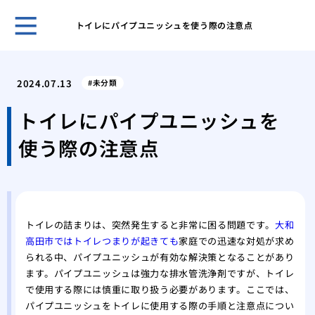
トイレにパイプユニッシュを使う際の注意点
古き
塗装
2024.07.13
未分類
「完
外壁
トイレにパイプユニッシュを
理
使う際の注意点
屋根
る内
築4
築4
高品
トイレの詰まりは、突然発生すると非常に困る問題です。
大和
高田市ではトイレつまりが起きても
家庭での迅速な対処が求め
られる中、パイプユニッシュが有効な解決策となることがあり
ます。パイプユニッシュは強力な排水管洗浄剤ですが、トイレ
で使用する際には慎重に取り扱う必要があります。ここでは、
パイプユニッシュをトイレに使用する際の手順と注意点につい