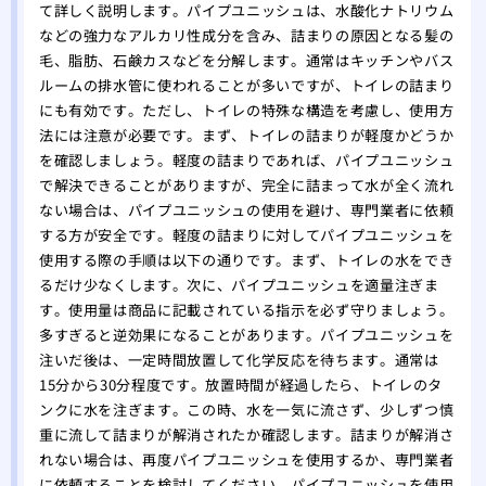
て詳しく説明します。パイプユニッシュは、水酸化ナトリウム
などの強力なアルカリ性成分を含み、詰まりの原因となる髪の
毛、脂肪、石鹸カスなどを分解します。通常はキッチンやバス
ルームの排水管に使われることが多いですが、トイレの詰まり
にも有効です。ただし、トイレの特殊な構造を考慮し、使用方
法には注意が必要です。まず、トイレの詰まりが軽度かどうか
を確認しましょう。軽度の詰まりであれば、パイプユニッシュ
で解決できることがありますが、完全に詰まって水が全く流れ
ない場合は、パイプユニッシュの使用を避け、専門業者に依頼
する方が安全です。軽度の詰まりに対してパイプユニッシュを
使用する際の手順は以下の通りです。まず、トイレの水をでき
るだけ少なくします。次に、パイプユニッシュを適量注ぎま
す。使用量は商品に記載されている指示を必ず守りましょう。
多すぎると逆効果になることがあります。パイプユニッシュを
注いだ後は、一定時間放置して化学反応を待ちます。通常は
15分から30分程度です。放置時間が経過したら、トイレのタ
ンクに水を注ぎます。この時、水を一気に流さず、少しずつ慎
重に流して詰まりが解消されたか確認します。詰まりが解消さ
れない場合は、再度パイプユニッシュを使用するか、専門業者
に依頼することを検討してください。パイプユニッシュを使用