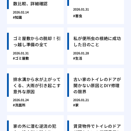
数比較、詳細確認
2026.01.31
2026.02.14
害虫
知識
ゴミ屋敷からの脱却！引
私が便所虫の根絶に成功
っ越し準備の全て
した日のこと
2026.01.31
2026.01.28
ゴミ屋敷
生活
排水溝から水が上がって
古い家のトイレのドアが
くる、大雨が引き起こす
開かない原因とDIY修理
意外な原因
の限界
2026.01.24
2026.01.21
洗面所
家
家の外に潜む逆流の犯
賃貸物件でトイレのドア