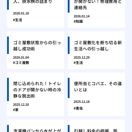
人、排水桝の詰まり
が開かない！修理費用と
連絡先
2026.01.18
2026.01.14
生活
知識
ゴミ屋敷状態からの引っ
ゴミ屋敷化を断ち切る新
越し成功術
生活への引っ越し
2026.01.04
2025.12.29
ゴミ屋敷
生活
閉じ込められた！トイレ
便所虫とコバエ、その違
のドアが開かない時の冷
いとは
静な脱出術
2025.12.18
2025.12.20
害虫
家
洗濯機パンから水が上が
引越し料金の相場、距