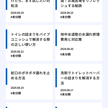
けたら、まず試したい対
退！お風呂場をリフレッ
処法
シュする秘訣
2024.08.29
2024.08.25
未分類
未分類
トイレの詰まりをパイプ
地中水道管の水漏れ修理
ユニッシュで解消する際
費用と対応策
の正しい使い方
2024.08.20
2024.08.22
未分類
未分類
蛇口のポタポタ漏れを止
洗剤でトイレットペーパ
める方法
ーの詰まりを解消する方
法
2024.08.19
2024.08.17
未分類
未分類