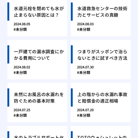
水道元栓を閉めても水が
水道救急センターの技術
止まらない原因とは？
力とサービスの真髄
2024.08.05
2024.08.03
未分類
未分類
一戸建ての漏水調査にか
つまりがスッポンで治ら
かる費用について
ないときに試すべき方法
2024.08.02
2024.07.30
未分類
未分類
未然にお風呂の水漏れを
上の階からの水漏れ事故
防ぐための基本対策
と賠償金の適正相場
2024.07.25
2024.07.20
未分類
未分類
水のトラブルサポートセ
TOTOウォシュレットの