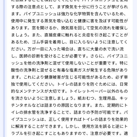
する際の注意点として、まず換気を十分に行うことが挙げられ
ます。パイプユニッシュは強力な化学物質を含んでいるため、
使用中に発生する蒸気を吸い込むと健康に害を及ぼす可能性が
あります。窓を開けるか、換気扇を回して空気の流れを確保し
ましょう。また、直接皮膚に触れると炎症を引き起こすことが
あるため、ゴム手袋を着用し、目に入らないように注意してく
ださい。万が一目に入った場合は、直ちに大量の水で洗い流
し、医師の診断を受けることが必要です。さらに、パイプユニ
ッシュを他の洗浄剤と混ぜて使用しないことが重要です。特に
酸性の洗浄剤と混ぜると有毒な塩素ガスが発生する危険があり
ます。これにより健康被害が生じる可能性があるため、必ず単
独で使用してください。トイレの詰まりを防ぐためには、日常
的なメンテナンスが大切です。トイレットペーパー以外のもの
を流さないように注意しましょう。紙おむつ、生理用品、キッ
チンタオルなどは詰まりの原因となります。また、定期的にト
イレの排水管を洗浄することで、詰まりの予防が可能です。パ
イプユニッシュは、正しく使用すればトイレの詰まりを効果的
に解消することができます。しかし、使用方法を誤ると逆にト
ラブルを引き起こすこともありますので、注意が必要です。適