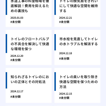
水道工事の料金相場を徹
トイレの換気扇をきれい
底解説！費用を抑えるた
にして快適な空間を維持
めの裏技も
する
2025.01.03
2024.12.21
未分類
未分類
トイレのフロートバルブ
市水栓を見直してトイレ
の不具合を解決して快適
の水トラブルを解消する
な環境を保つ
2024.12.18
2024.12.20
未分類
未分類
知られざるトイレのにお
トイレの臭いを取り除き
いの正体とその対処法
快適な空間を保つための
方法
2024.12.17
2024.12.15
未分類
未分類