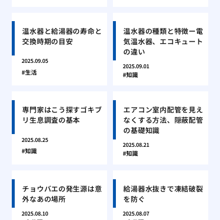
温水器と給湯器の寿命と
温水器の種類と特徴ー電
交換時期の目安
気温水器、エコキュート
の違い
2025.09.05
2025.09.01
生活
知識
専門家はこう探すゴキブ
エアコン室内配管を見え
リ生息調査の基本
なくする方法、隠蔽配管
の基礎知識
2025.08.25
2025.08.21
知識
知識
チョウバエの発生源は意
給湯器水抜きで凍結破裂
外なあの場所
を防ぐ
2025.08.10
2025.08.07