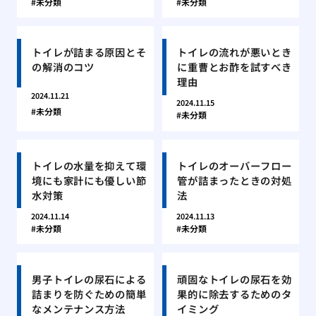
未分類
未分類
トイレが詰まる原因とそ
トイレの流れが悪いとき
の解消のコツ
に重曹とお酢を試すべき
理由
2024.11.21
2024.11.15
未分類
未分類
トイレの水量を抑えて環
トイレのオーバーフロー
境にも家計にも優しい節
管が詰まったときの対処
水対策
法
2024.11.14
2024.11.13
未分類
未分類
男子トイレの尿石による
頑固なトイレの尿石を効
詰まりを防ぐための簡単
果的に除去するためのタ
なメンテナンス方法
イミング