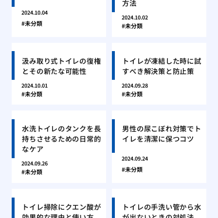
方法
2024.10.04
2024.10.02
未分類
未分類
汲み取り式トイレの復権
トイレが凍結した時に試
とその新たな可能性
すべき解決策と防止策
2024.10.01
2024.09.28
未分類
未分類
水洗トイレのタンクを長
男性の尿こぼれ対策でト
持ちさせるための日常的
イレを清潔に保つコツ
なケア
2024.09.24
2024.09.26
未分類
未分類
トイレ掃除にクエン酸が
トイレの手洗い管から水
効果的な理由と使い方
が出ないときの対処法