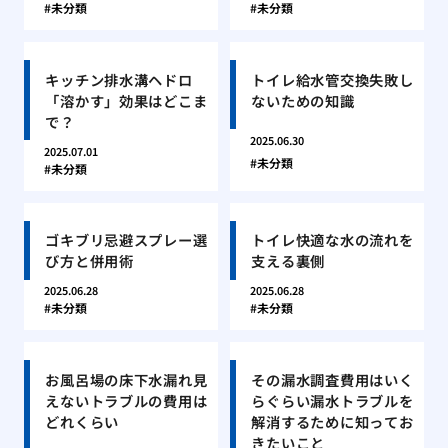
未分類
未分類
キッチン排水溝ヘドロ
トイレ給水管交換失敗し
「溶かす」効果はどこま
ないための知識
で？
2025.06.30
2025.07.01
未分類
未分類
ゴキブリ忌避スプレー選
トイレ快適な水の流れを
び方と併用術
支える裏側
2025.06.28
2025.06.28
未分類
未分類
お風呂場の床下水漏れ見
その漏水調査費用はいく
えないトラブルの費用は
らぐらい漏水トラブルを
どれくらい
解消するために知ってお
きたいこと