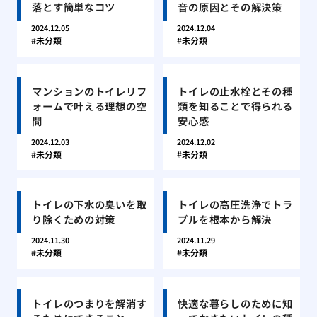
落とす簡単なコツ
音の原因とその解決策
2024.12.05
2024.12.04
未分類
未分類
マンションのトイレリフ
トイレの止水栓とその種
ォームで叶える理想の空
類を知ることで得られる
間
安心感
2024.12.03
2024.12.02
未分類
未分類
トイレの下水の臭いを取
トイレの高圧洗浄でトラ
り除くための対策
ブルを根本から解決
2024.11.30
2024.11.29
未分類
未分類
トイレのつまりを解消す
快適な暮らしのために知