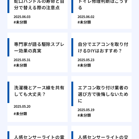
蛇口ハンドルの寿命と自
トイレ修理判断はこうす
分で替える際の注意点
る
2025.06.03
2025.06.02
未分類
未分類
専門家が語る駆除スプレ
自分でエアコンを取り付
ー効果の真実
けるDIYはおすすめ？
2025.05.31
2025.05.23
未分類
未分類
洗濯機とアース線を共有
エアコン取り付け業者の
しても大丈夫？
選び方で後悔しないため
に
2025.05.20
2025.05.19
未分類
未分類
人感センサーライトの電
人感センサーライトの交