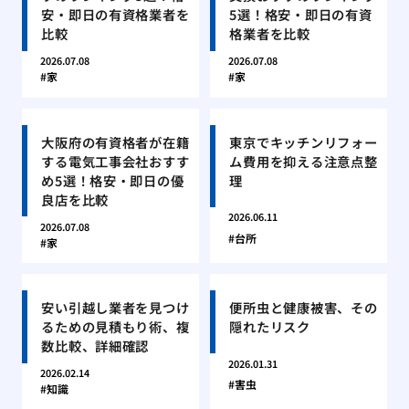
安・即日の有資格業者を
5選！格安・即日の有資
比較
格業者を比較
2026.07.08
2026.07.08
家
家
大阪府の有資格者が在籍
東京でキッチンリフォー
する電気工事会社おすす
ム費用を抑える注意点整
め5選！格安・即日の優
理
良店を比較
2026.06.11
2026.07.08
台所
家
安い引越し業者を見つけ
便所虫と健康被害、その
るための見積もり術、複
隠れたリスク
数比較、詳細確認
2026.01.31
2026.02.14
害虫
知識