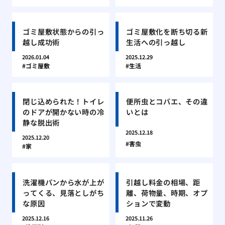
ゴミ屋敷状態からの引っ
ゴミ屋敷化を断ち切る新
越し成功術
生活への引っ越し
2026.01.04
2025.12.29
ゴミ屋敷
生活
閉じ込められた！トイレ
便所虫とコバエ、その違
のドアが開かない時の冷
いとは
静な脱出術
2025.12.18
2025.12.20
害虫
家
洗濯機パンから水が上が
引越し料金の相場、距
ってくる、見落としがち
離、荷物量、時期、オプ
な原因
ションで変動
2025.12.16
2025.11.26