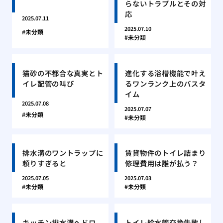
らないトラブルとその対
応
2025.07.11
2025.07.10
未分類
未分類
猫砂の不都合な真実とト
進化する浴槽機能で叶え
イレ配管の叫び
るワンランク上のバスタ
イム
2025.07.08
2025.07.07
未分類
未分類
排水溝のワントラップに
賃貸物件のトイレ詰まり
頼りすぎると
修理費用は誰が払う？
2025.07.05
2025.07.03
未分類
未分類
キッチン排水溝ヘドロ
トイレ給水管交換失敗し