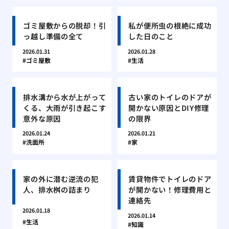
ゴミ屋敷からの脱却！引
私が便所虫の根絶に成功
っ越し準備の全て
した日のこと
2026.01.31
2026.01.28
ゴミ屋敷
生活
排水溝から水が上がって
古い家のトイレのドアが
くる、大雨が引き起こす
開かない原因とDIY修理
意外な原因
の限界
2026.01.24
2026.01.21
洗面所
家
家の外に潜む逆流の犯
賃貸物件でトイレのドア
人、排水桝の詰まり
が開かない！修理費用と
連絡先
2026.01.18
2026.01.14
生活
知識