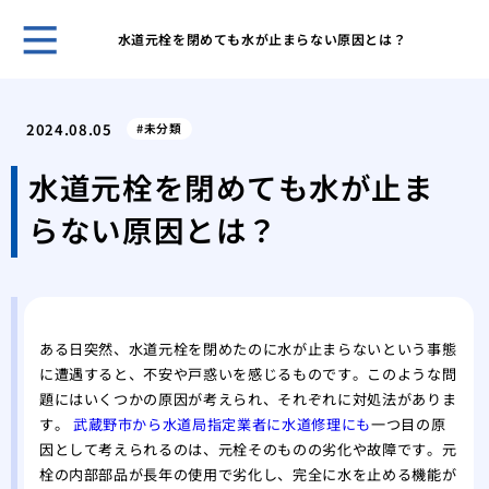
水道元栓を閉めても水が止まらない原因とは？
古き
塗装
2024.08.05
未分類
「完
外壁
水道元栓を閉めても水が止ま
理
らない原因とは？
屋根
る内
築4
築4
高品
ある日突然、水道元栓を閉めたのに水が止まらないという事態
に遭遇すると、不安や戸惑いを感じるものです。このような問
題にはいくつかの原因が考えられ、それぞれに対処法がありま
す。
武蔵野市から水道局指定業者に水道修理にも
一つ目の原
因として考えられるのは、元栓そのものの劣化や故障です。元
栓の内部部品が長年の使用で劣化し、完全に水を止める機能が