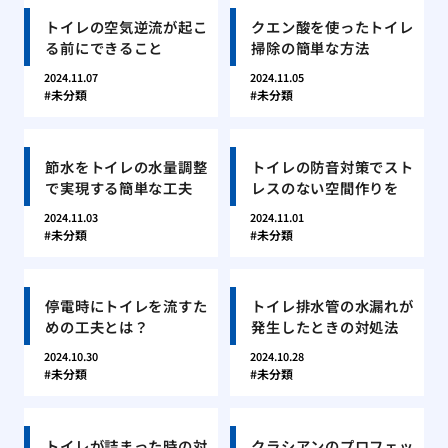
トイレの空気逆流が起こ
クエン酸を使ったトイレ
る前にできること
掃除の簡単な方法
2024.11.07
2024.11.05
未分類
未分類
節水をトイレの水量調整
トイレの防音対策でスト
で実現する簡単な工夫
レスのない空間作りを
2024.11.03
2024.11.01
未分類
未分類
停電時にトイレを流すた
トイレ排水管の水漏れが
めの工夫とは？
発生したときの対処法
2024.10.30
2024.10.28
未分類
未分類
トイレが詰まった時の対
クラシアンのプロフェッ