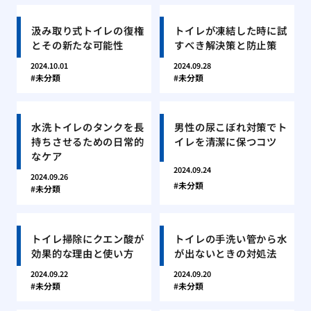
汲み取り式トイレの復権
トイレが凍結した時に試
とその新たな可能性
すべき解決策と防止策
2024.10.01
2024.09.28
未分類
未分類
水洗トイレのタンクを長
男性の尿こぼれ対策でト
持ちさせるための日常的
イレを清潔に保つコツ
なケア
2024.09.24
2024.09.26
未分類
未分類
トイレ掃除にクエン酸が
トイレの手洗い管から水
効果的な理由と使い方
が出ないときの対処法
2024.09.22
2024.09.20
未分類
未分類