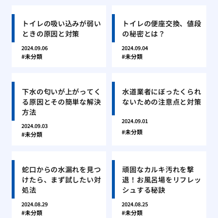
トイレの吸い込みが弱い
トイレの便座交換、値段
ときの原因と対策
の秘密とは？
2024.09.06
2024.09.04
未分類
未分類
下水の匂いが上がってく
水道業者にぼったくられ
る原因とその簡単な解決
ないための注意点と対策
方法
2024.09.01
2024.09.03
未分類
未分類
蛇口からの水漏れを見つ
頑固なカルキ汚れを撃
けたら、まず試したい対
退！お風呂場をリフレッ
処法
シュする秘訣
2024.08.29
2024.08.25
未分類
未分類