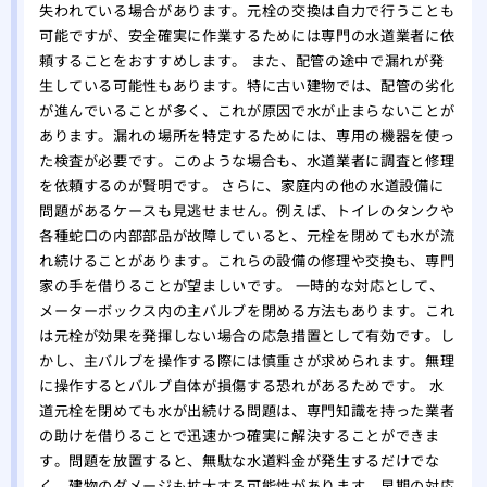
失われている場合があります。元栓の交換は自力で行うことも
可能ですが、安全確実に作業するためには専門の水道業者に依
頼することをおすすめします。 また、配管の途中で漏れが発
生している可能性もあります。特に古い建物では、配管の劣化
が進んでいることが多く、これが原因で水が止まらないことが
あります。漏れの場所を特定するためには、専用の機器を使っ
た検査が必要です。このような場合も、水道業者に調査と修理
を依頼するのが賢明です。 さらに、家庭内の他の水道設備に
問題があるケースも見逃せません。例えば、トイレのタンクや
各種蛇口の内部部品が故障していると、元栓を閉めても水が流
れ続けることがあります。これらの設備の修理や交換も、専門
家の手を借りることが望ましいです。 一時的な対応として、
メーターボックス内の主バルブを閉める方法もあります。これ
は元栓が効果を発揮しない場合の応急措置として有効です。し
かし、主バルブを操作する際には慎重さが求められます。無理
に操作するとバルブ自体が損傷する恐れがあるためです。 水
道元栓を閉めても水が出続ける問題は、専門知識を持った業者
の助けを借りることで迅速かつ確実に解決することができま
す。問題を放置すると、無駄な水道料金が発生するだけでな
く、建物のダメージも拡大する可能性があります。早期の対応