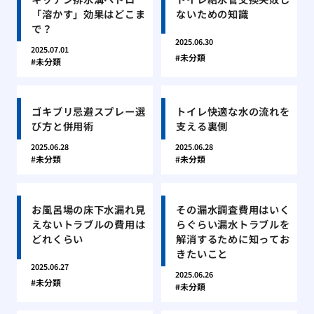
「溶かす」効果はどこま
ないための知識
で？
2025.06.30
2025.07.01
未分類
未分類
ゴキブリ忌避スプレー選
トイレ快適な水の流れを
び方と併用術
支える裏側
2025.06.28
2025.06.28
未分類
未分類
お風呂場の床下水漏れ見
その漏水調査費用はいく
えないトラブルの費用は
らぐらい漏水トラブルを
どれくらい
解消するために知ってお
きたいこと
2025.06.27
2025.06.26
未分類
未分類