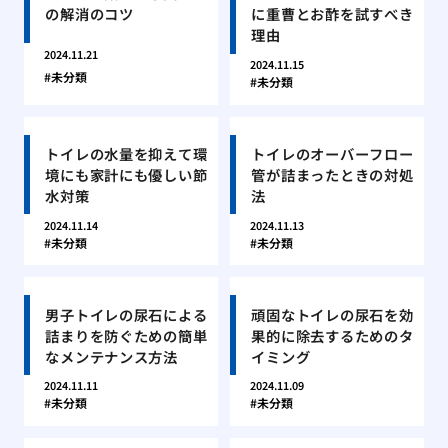
の解消のコツ
に重曹とお酢を試すべき
理由
2024.11.21
2024.11.15
未分類
未分類
トイレの水量を抑えて環
トイレのオーバーフロー
境にも家計にも優しい節
管が詰まったときの対処
水対策
法
2024.11.14
2024.11.13
未分類
未分類
男子トイレの尿石による
頑固なトイレの尿石を効
詰まりを防ぐための簡単
果的に除去するためのタ
なメンテナンス方法
イミング
2024.11.11
2024.11.09
未分類
未分類