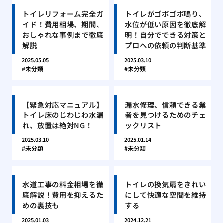
トイレリフォーム完全ガ
トイレがゴボゴボ鳴り、
イド！費用相場、期間、
水位が低い原因を徹底解
おしゃれな事例まで徹底
明！自分でできる対策と
解説
プロへの依頼の判断基準
2025.05.05
2025.03.10
未分類
未分類
【緊急対応マニュアル】
漏水修理、信頼できる業
トイレ床のじわじわ水漏
者を見つけるためのチェ
れ、放置は絶対NG！
ックリスト
2025.03.10
2025.01.14
未分類
未分類
水道工事の料金相場を徹
トイレの換気扇をきれい
底解説！費用を抑えるた
にして快適な空間を維持
めの裏技も
する
2025.01.03
2024.12.21