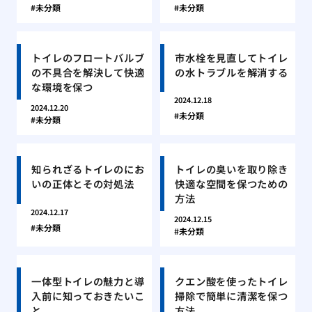
未分類
未分類
トイレのフロートバルブ
市水栓を見直してトイレ
の不具合を解決して快適
の水トラブルを解消する
な環境を保つ
2024.12.18
2024.12.20
未分類
未分類
知られざるトイレのにお
トイレの臭いを取り除き
いの正体とその対処法
快適な空間を保つための
方法
2024.12.17
2024.12.15
未分類
未分類
一体型トイレの魅力と導
クエン酸を使ったトイレ
入前に知っておきたいこ
掃除で簡単に清潔を保つ
と
方法