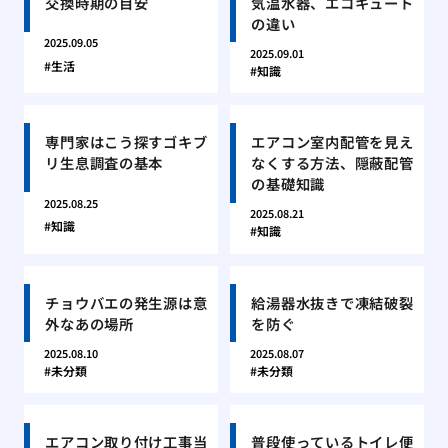
交換時期の目安
気温水器、エコキュート
の違い
2025.09.05
2025.09.01
生活
知識
専門家はこう探すゴキブ
エアコン室内配管を見え
リ生息調査の基本
なくする方法、隠蔽配管
の基礎知識
2025.08.25
2025.08.21
知識
知識
チョウバエの発生源は意
給湯器水抜きで凍結破裂
外なあの場所
を防ぐ
2025.08.10
2025.08.07
未分類
未分類
エアコン取り付け工事当
普段使っているトイレ便