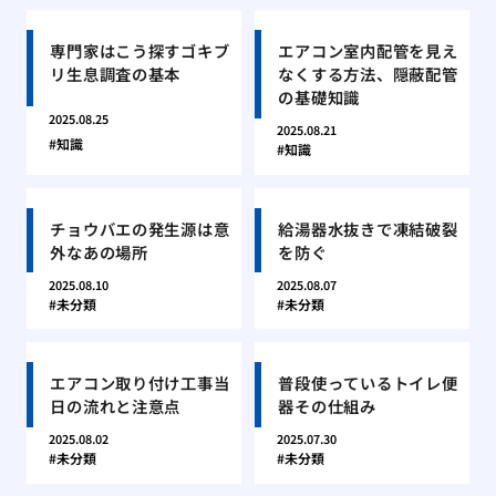
専門家はこう探すゴキブ
エアコン室内配管を見え
リ生息調査の基本
なくする方法、隠蔽配管
の基礎知識
2025.08.25
2025.08.21
知識
知識
チョウバエの発生源は意
給湯器水抜きで凍結破裂
外なあの場所
を防ぐ
2025.08.10
2025.08.07
未分類
未分類
エアコン取り付け工事当
普段使っているトイレ便
日の流れと注意点
器その仕組み
2025.08.02
2025.07.30
未分類
未分類