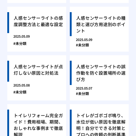
人感センサーライトの感
人感センサーライトの種
度調整方法と最適な設定
類と選び方用途別のポイ
ント
2025.05.09
2025.05.09
未分類
未分類
人感センサーライトが点
人感センサーライトの誤
灯しない原因と対処法
作動を防ぐ設置場所の選
び方
2025.05.08
2025.05.07
未分類
未分類
トイレリフォーム完全ガ
トイレがゴボゴボ鳴り、
イド！費用相場、期間、
水位が低い原因を徹底解
おしゃれな事例まで徹底
明！自分でできる対策と
解説
プロへの依頼の判断基準