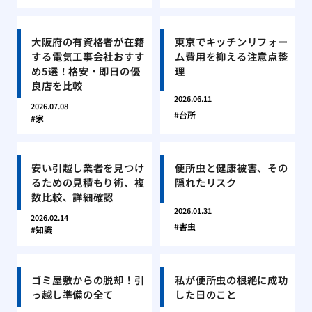
大阪府の有資格者が在籍
東京でキッチンリフォー
する電気工事会社おすす
ム費用を抑える注意点整
め5選！格安・即日の優
理
良店を比較
2026.06.11
2026.07.08
台所
家
安い引越し業者を見つけ
便所虫と健康被害、その
るための見積もり術、複
隠れたリスク
数比較、詳細確認
2026.01.31
2026.02.14
害虫
知識
ゴミ屋敷からの脱却！引
私が便所虫の根絶に成功
っ越し準備の全て
した日のこと