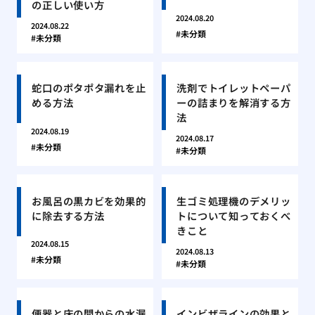
の正しい使い方
2024.08.20
2024.08.22
未分類
未分類
蛇口のポタポタ漏れを止
洗剤でトイレットペーパ
める方法
ーの詰まりを解消する方
法
2024.08.19
2024.08.17
未分類
未分類
お風呂の黒カビを効果的
生ゴミ処理機のデメリッ
に除去する方法
トについて知っておくべ
きこと
2024.08.15
2024.08.13
未分類
未分類
便器と床の間からの水漏
インビザラインの効果と