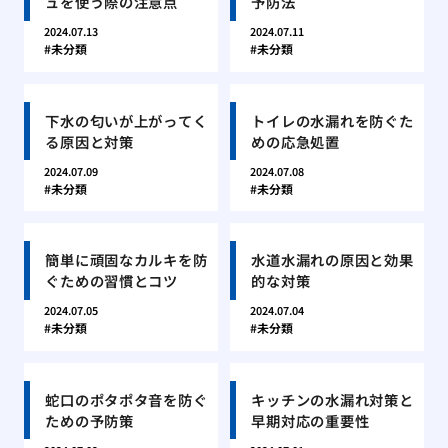
ュを使う際の注意点
予防法
2024.07.13
2024.07.11
未分類
未分類
下水の匂いが上がってく
トイレの水漏れを防ぐた
る原因と対策
めの応急処置
2024.07.09
2024.07.08
未分類
未分類
簡単に頑固なカルキを防
水道水漏れの原因と効果
ぐための習慣とコツ
的な対策
2024.07.05
2024.07.04
未分類
未分類
蛇口のポタポタ音を防ぐ
キッチンの水漏れ対策と
ための予防策
早期対応の重要性