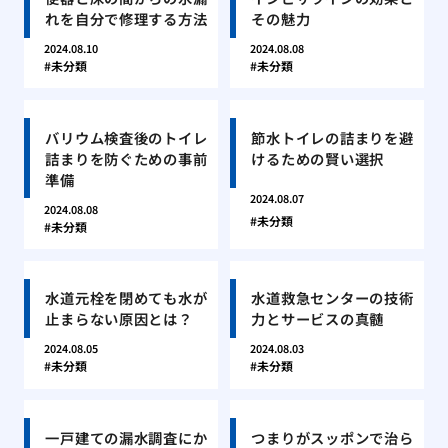
れを自分で修理する方法
その魅力
2024.08.10
2024.08.08
未分類
未分類
バリウム検査後のトイレ
節水トイレの詰まりを避
詰まりを防ぐための事前
けるための賢い選択
準備
2024.08.07
2024.08.08
未分類
未分類
水道元栓を閉めても水が
水道救急センターの技術
止まらない原因とは？
力とサービスの真髄
2024.08.05
2024.08.03
未分類
未分類
一戸建ての漏水調査にか
つまりがスッポンで治ら