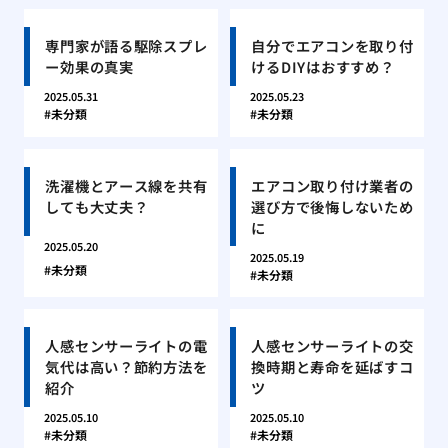
専門家が語る駆除スプレ
自分でエアコンを取り付
ー効果の真実
けるDIYはおすすめ？
2025.05.31
2025.05.23
未分類
未分類
洗濯機とアース線を共有
エアコン取り付け業者の
しても大丈夫？
選び方で後悔しないため
に
2025.05.20
2025.05.19
未分類
未分類
人感センサーライトの電
人感センサーライトの交
気代は高い？節約方法を
換時期と寿命を延ばすコ
紹介
ツ
2025.05.10
2025.05.10
未分類
未分類