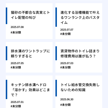
猫砂の不都合な真実とト
進化する浴槽機能で叶え
イレ配管の叫び
るワンランク上のバスタ
イム
2025.07.08
2025.07.07
未分類
未分類
排水溝のワントラップに
賃貸物件のトイレ詰まり
頼りすぎると
修理費用は誰が払う？
2025.07.05
2025.07.03
未分類
未分類
キッチン排水溝ヘドロ
トイレ給水管交換失敗し
「溶かす」効果はどこま
ないための知識
で？
2025.06.30
2025.07.01
未分類
未分類