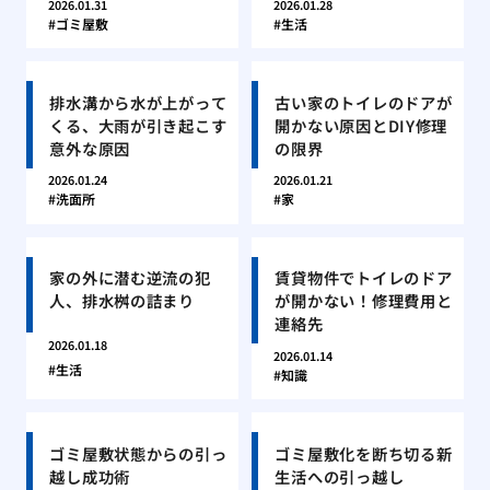
2026.01.31
2026.01.28
ゴミ屋敷
生活
排水溝から水が上がって
古い家のトイレのドアが
くる、大雨が引き起こす
開かない原因とDIY修理
意外な原因
の限界
2026.01.24
2026.01.21
洗面所
家
家の外に潜む逆流の犯
賃貸物件でトイレのドア
人、排水桝の詰まり
が開かない！修理費用と
連絡先
2026.01.18
2026.01.14
生活
知識
ゴミ屋敷状態からの引っ
ゴミ屋敷化を断ち切る新
越し成功術
生活への引っ越し