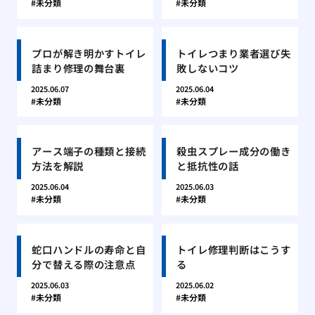
未分類
未分類
プロが解き明かすトイレ
トイレつまり業者選び失
詰まり修理の舞台裏
敗しないコツ
2025.06.07
2025.06.04
未分類
未分類
アース端子の種類と接続
殺虫スプレー成分の働き
方法を解説
と抵抗性の話
2025.06.04
2025.06.03
未分類
未分類
蛇口ハンドルの寿命と自
トイレ修理判断はこうす
分で替える際の注意点
る
2025.06.03
2025.06.02
未分類
未分類