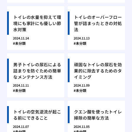
トイレの水量を抑えて環
トイレのオーバーフロー
境にも家計にも優しい節
管が詰まったときの対処
水対策
法
2024.11.14
2024.11.13
未分類
未分類
男子トイレの尿石による
頑固なトイレの尿石を効
詰まりを防ぐための簡単
果的に除去するためのタ
なメンテナンス方法
イミング
2024.11.11
2024.11.09
未分類
未分類
トイレの空気逆流が起こ
クエン酸を使ったトイレ
る前にできること
掃除の簡単な方法
2024.11.07
2024.11.05
未分類
未分類