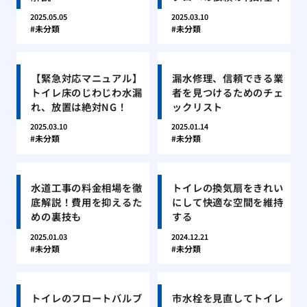
2025.05.05
2025.03.10
未分類
未分類
【緊急対応マニュアル】
漏水修理、信頼できる業
トイレ床のじわじわ水漏
者を見つけるためのチェ
れ、放置は絶対NG！
ックリスト
2025.03.10
2025.01.14
未分類
未分類
水道工事の料金相場を徹
トイレの換気扇をきれい
底解説！費用を抑えるた
にして快適な空間を維持
めの裏技も
する
2025.01.03
2024.12.21
未分類
未分類
トイレのフロートバルブ
市水栓を見直してトイレ