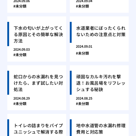
2024.09.06
2024.09.04
未分類
未分類
下水の匂いが上がってく
水道業者にぼったくられ
る原因とその簡単な解決
ないための注意点と対策
方法
2024.09.01
2024.09.03
未分類
未分類
蛇口からの水漏れを見つ
頑固なカルキ汚れを撃
けたら、まず試したい対
退！お風呂場をリフレッ
処法
シュする秘訣
2024.08.29
2024.08.25
未分類
未分類
トイレの詰まりをパイプ
地中水道管の水漏れ修理
ユニッシュで解消する際
費用と対応策