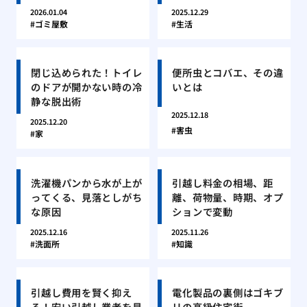
2026.01.04
2025.12.29
ゴミ屋敷
生活
閉じ込められた！トイレ
便所虫とコバエ、その違
のドアが開かない時の冷
いとは
静な脱出術
2025.12.18
2025.12.20
害虫
家
洗濯機パンから水が上が
引越し料金の相場、距
ってくる、見落としがち
離、荷物量、時期、オプ
な原因
ションで変動
2025.12.16
2025.11.26
洗面所
知識
引越し費用を賢く抑え
電化製品の裏側はゴキブ
る！安い引越し業者を見
リの高級住宅街