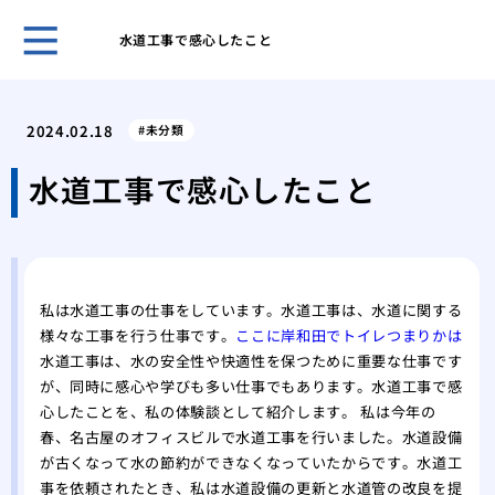
水道工事で感心したこと
古き
塗装
2024.02.18
未分類
「完
外壁
水道工事で感心したこと
理
屋根
る内
築4
私は水道工事の仕事をしています。水道工事は、水道に関する
築4
様々な工事を行う仕事です。
ここに岸和田でトイレつまりかは
高品
水道工事は、水の安全性や快適性を保つために重要な仕事です
が、同時に感心や学びも多い仕事でもあります。水道工事で感
心したことを、私の体験談として紹介します。 私は今年の
春、名古屋のオフィスビルで水道工事を行いました。水道設備
が古くなって水の節約ができなくなっていたからです。水道工
事を依頼されたとき、私は水道設備の更新と水道管の改良を提