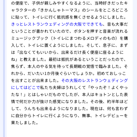
の便座で、子供が親しみやすくなるように、当時好きだったキ
ャラクターの「きかんしゃトーマス」のシールをところどころ
に貼って、トイレに行く抵抗感を無くさせるようにしました。
きっとレストランウェディングの大阪でできても
、音も大事だ
ということが書かれていたので、ボタンを押すと音楽が流れる
ミュージックブック（トイレにまつわるメロディのもの）を購
入して、トイレに置くようにしました。そして、息子に、まず
は「出なくてもいいから、出来るだけ長く便座に座るように
ね」と教えました。最初は抵抗があるということだったので、
焦らず、本人のやる気を待って長期戦の覚悟で臨みました。そ
れから、だいたい1か月後ぐらいでしょうか。初めておしっこ
を出すことが出来ました。
その大阪のレストランウェディング
にしてはどこで
私たち夫婦はうれしくて「やったぞ！よくやっ
たな！」とはしゃいだものでしたが、本人はキョトンとした表
情で何だか力が抜けた感覚になりました。その後、約半年ほど
して、うんちも出来るようになりました。現在は、何も言わず
に自分からトイレに行くようになり、無事、トイレデビューを
果たしました。