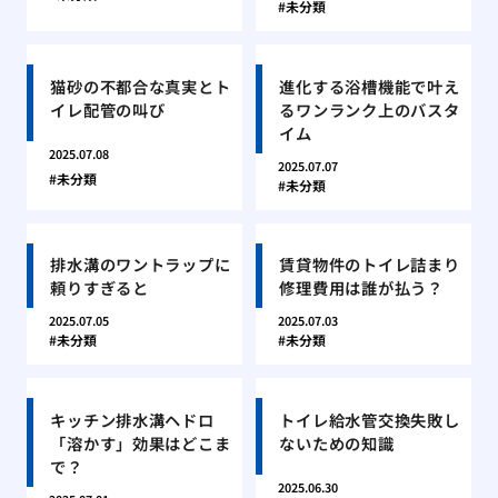
未分類
猫砂の不都合な真実とト
進化する浴槽機能で叶え
イレ配管の叫び
るワンランク上のバスタ
イム
2025.07.08
2025.07.07
未分類
未分類
排水溝のワントラップに
賃貸物件のトイレ詰まり
頼りすぎると
修理費用は誰が払う？
2025.07.05
2025.07.03
未分類
未分類
キッチン排水溝ヘドロ
トイレ給水管交換失敗し
「溶かす」効果はどこま
ないための知識
で？
2025.06.30