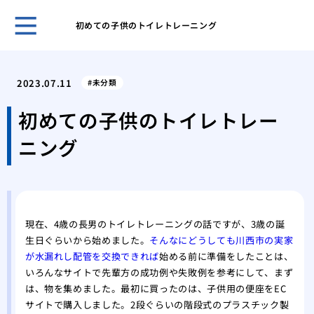
初めての子供のトイレトレーニング
古き
塗装
2023.07.11
未分類
「完
外壁
初めての子供のトイレトレー
理
ニング
屋根
る内
築4
築4
高品
現在、4歳の長男のトイレトレーニングの話ですが、3歳の誕
生日ぐらいから始めました。
そんなにどうしても川西市の実家
が水漏れし配管を交換できれば
始める前に準備をしたことは、
いろんなサイトで先輩方の成功例や失敗例を参考にして、まず
は、物を集めました。最初に買ったのは、子供用の便座をEC
サイトで購入しました。2段ぐらいの階段式のプラスチック製