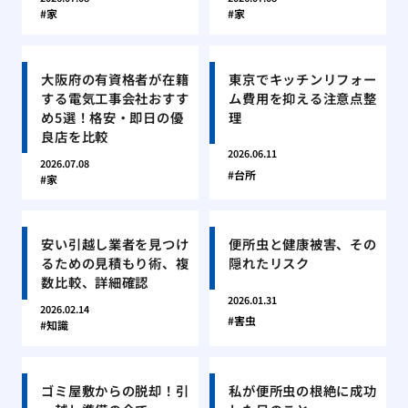
家
家
大阪府の有資格者が在籍
東京でキッチンリフォー
する電気工事会社おすす
ム費用を抑える注意点整
め5選！格安・即日の優
理
良店を比較
2026.06.11
2026.07.08
台所
家
安い引越し業者を見つけ
便所虫と健康被害、その
るための見積もり術、複
隠れたリスク
数比較、詳細確認
2026.01.31
2026.02.14
害虫
知識
ゴミ屋敷からの脱却！引
私が便所虫の根絶に成功