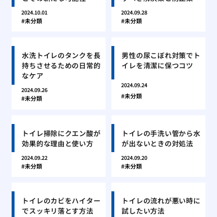
2024.10.01
2024.09.28
未分類
未分類
水洗トイレのタンクを長
男性の尿こぼれ対策でト
持ちさせるための日常的
イレを清潔に保つコツ
なケア
2024.09.24
2024.09.26
未分類
未分類
トイレ掃除にクエン酸が
トイレの手洗い管から水
効果的な理由と使い方
が出ないときの対処法
2024.09.22
2024.09.20
未分類
未分類
トイレのカビをハイター
トイレの流れが悪い時に
でスッキリ落とす方法
試したい方法