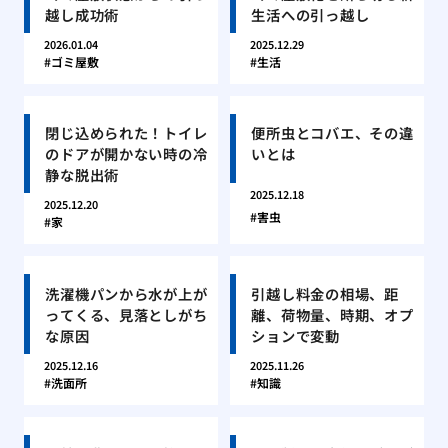
越し成功術
生活への引っ越し
2026.01.04
2025.12.29
ゴミ屋敷
生活
閉じ込められた！トイレ
便所虫とコバエ、その違
のドアが開かない時の冷
いとは
静な脱出術
2025.12.18
2025.12.20
害虫
家
洗濯機パンから水が上が
引越し料金の相場、距
ってくる、見落としがち
離、荷物量、時期、オプ
な原因
ションで変動
2025.12.16
2025.11.26
洗面所
知識