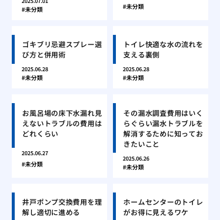
2025.07.01
未分類
未分類
ゴキブリ忌避スプレー選
トイレ快適な水の流れを
び方と併用術
支える裏側
2025.06.28
2025.06.28
未分類
未分類
お風呂場の床下水漏れ見
その漏水調査費用はいく
えないトラブルの費用は
らぐらい漏水トラブルを
どれくらい
解消するために知ってお
きたいこと
2025.06.27
2025.06.26
未分類
未分類
井戸ポンプ交換費用を理
ホームセンターのトイレ
解し適切に進める
がお得に見えるワケ