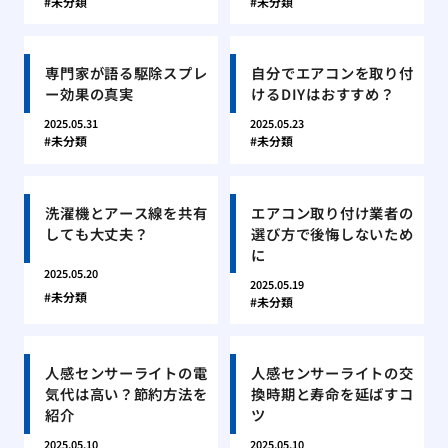
未分類
未分類
専門家が語る駆除スプレ
自分でエアコンを取り付
ー効果の真実
けるDIYはおすすめ？
2025.05.31
2025.05.23
未分類
未分類
洗濯機とアース線を共有
エアコン取り付け業者の
しても大丈夫？
選び方で後悔しないため
に
2025.05.20
2025.05.19
未分類
未分類
人感センサーライトの電
人感センサーライトの交
気代は高い？節約方法を
換時期と寿命を延ばすコ
紹介
ツ
2025.05.10
2025.05.10