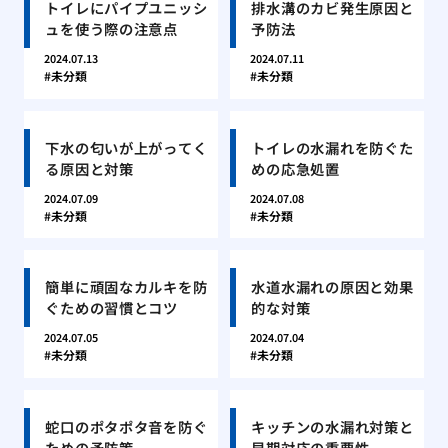
トイレにパイプユニッシ
排水溝のカビ発生原因と
ュを使う際の注意点
予防法
2024.07.13
2024.07.11
未分類
未分類
下水の匂いが上がってく
トイレの水漏れを防ぐた
る原因と対策
めの応急処置
2024.07.09
2024.07.08
未分類
未分類
簡単に頑固なカルキを防
水道水漏れの原因と効果
ぐための習慣とコツ
的な対策
2024.07.05
2024.07.04
未分類
未分類
蛇口のポタポタ音を防ぐ
キッチンの水漏れ対策と
ための予防策
早期対応の重要性