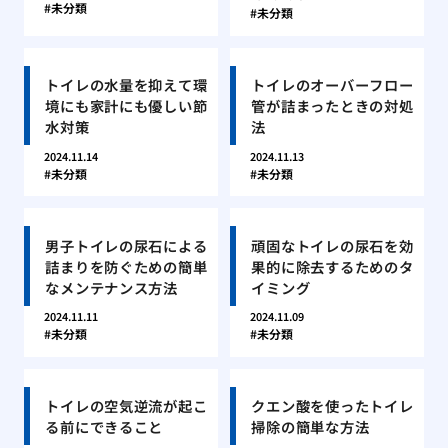
未分類
未分類
トイレの水量を抑えて環
トイレのオーバーフロー
境にも家計にも優しい節
管が詰まったときの対処
水対策
法
2024.11.14
2024.11.13
未分類
未分類
男子トイレの尿石による
頑固なトイレの尿石を効
詰まりを防ぐための簡単
果的に除去するためのタ
なメンテナンス方法
イミング
2024.11.11
2024.11.09
未分類
未分類
トイレの空気逆流が起こ
クエン酸を使ったトイレ
る前にできること
掃除の簡単な方法