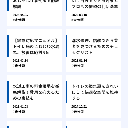
おしゃれな事例まで徹底
明！自分でできる対策と
解説
プロへの依頼の判断基準
2025.05.05
2025.03.10
未分類
未分類
【緊急対応マニュアル】
漏水修理、信頼できる業
トイレ床のじわじわ水漏
者を見つけるためのチェ
れ、放置は絶対NG！
ックリスト
2025.03.10
2025.01.14
未分類
未分類
水道工事の料金相場を徹
トイレの換気扇をきれい
底解説！費用を抑えるた
にして快適な空間を維持
めの裏技も
する
2025.01.03
2024.12.21
未分類
未分類