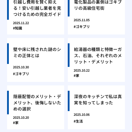
引越し費用を賢く抑え
電化製品の裏側はゴキブ
る！安い引越し業者を見
リの高級住宅街
つけるための完全ガイド
2025.11.05
2025.11.22
ゴキブリ
知識
壁や床に残された謎のシ
給湯器の種類と特徴ーガ
ミの正体とは
ス、石油、それぞれのメ
リット・デメリット
2025.10.30
2025.10.22
ゴキブリ
家
隠蔽配管のメリット・デ
深夜のキッチンで私は真
メリット、後悔しないた
実を知ってしまった
めの選択
2025.10.06
2025.10.20
生活
家