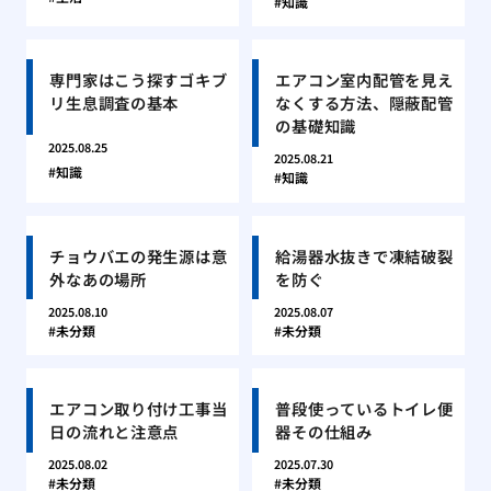
知識
専門家はこう探すゴキブ
エアコン室内配管を見え
リ生息調査の基本
なくする方法、隠蔽配管
の基礎知識
2025.08.25
2025.08.21
知識
知識
チョウバエの発生源は意
給湯器水抜きで凍結破裂
外なあの場所
を防ぐ
2025.08.10
2025.08.07
未分類
未分類
エアコン取り付け工事当
普段使っているトイレ便
日の流れと注意点
器その仕組み
2025.08.02
2025.07.30
未分類
未分類