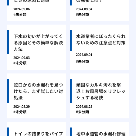
2024.09.06
2024.09.04
未分類
未分類
下水の匂いが上がってく
水道業者にぼったくられ
る原因とその簡単な解決
ないための注意点と対策
方法
2024.09.01
2024.09.03
未分類
未分類
蛇口からの水漏れを見つ
頑固なカルキ汚れを撃
けたら、まず試したい対
退！お風呂場をリフレッ
処法
シュする秘訣
2024.08.29
2024.08.25
未分類
未分類
トイレの詰まりをパイプ
地中水道管の水漏れ修理