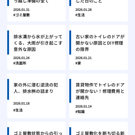
っ越し準備の全て
した日のこと
2026.01.31
2026.01.28
ゴミ屋敷
生活
排水溝から水が上がって
古い家のトイレのドアが
くる、大雨が引き起こす
開かない原因とDIY修理
意外な原因
の限界
2026.01.24
2026.01.21
洗面所
家
家の外に潜む逆流の犯
賃貸物件でトイレのドア
人、排水桝の詰まり
が開かない！修理費用と
連絡先
2026.01.18
2026.01.14
生活
知識
ゴミ屋敷状態からの引っ
ゴミ屋敷化を断ち切る新