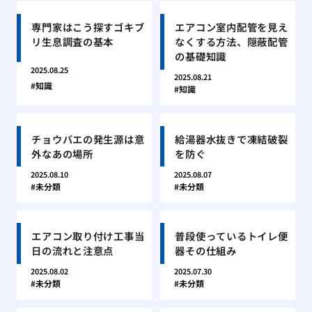
専門家はこう探すゴキブ
エアコン室内配管を見え
リ生息調査の基本
なくする方法、隠蔽配管
の基礎知識
2025.08.25
2025.08.21
知識
知識
チョウバエの発生源は意
給湯器水抜きで凍結破裂
外なあの場所
を防ぐ
2025.08.10
2025.08.07
未分類
未分類
エアコン取り付け工事当
普段使っているトイレ便
日の流れと注意点
器その仕組み
2025.08.02
2025.07.30
未分類
未分類