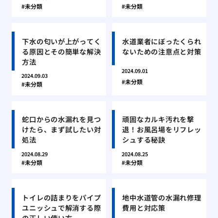
未分類
未分類
下水の匂いが上がってく
水道業者にぼったくられ
る原因とその簡単な解決
ないための注意点と対策
方法
2024.09.01
2024.09.03
未分類
未分類
蛇口からの水漏れを見つ
頑固なカルキ汚れを撃
けたら、まず試したい対
退！お風呂場をリフレッ
処法
シュする秘訣
2024.08.29
2024.08.25
未分類
未分類
トイレの詰まりをパイプ
地中水道管の水漏れ修理
ユニッシュで解消する際
費用と対応策
の正しい使い方