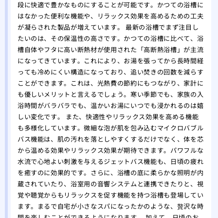
段に快適で豊かなものにすることが可能です。かつての浴槽に
はなかった便利な機能や、リラックス効果を高めるための工夫
が凝らされた製品が増えています。 最新の浴槽でまず注目し
たいのは、その保温性の高さです。かつての浴槽に比べて、浴
槽自体やフタに高い断熱材が使用された「高断熱浴槽」が主流
になってきています。これにより、お湯を張ってから長時間経
っても冷めにくい構造になっており、追い焚きの回数を減らす
ことができます。これは、光熱費の節約にもつながり、家計に
も優しいメリットと言えるでしょう。寒い季節でも、家族の入
浴時間がバラバラでも、温かいお湯にいつでも浸かれるのは嬉
しい変化です。 また、快適性やリラックス効果を高める機能
も多様化しています。微細な泡が肌を包み込むマイクロバブル
バス機能は、肌の汚れを落としやすくするだけでなく、体を芯
から温める効果やリラックス効果が期待できます。パワフルな
水流で心地よい刺激を与えるジェットバス機能も、日頃の疲れ
を癒すのに効果的です。さらに、浴槽の底に柔らかな照明が内
蔵されていたり、浴室用の音響システムと連携できたりと、視
覚や聴覚からもリラックスを促す機能を持つ浴槽も登場してい
ます。まるで自宅が小さなスパになったかのような、贅沢な時
間を楽しむことができるようになります。 加えて、日頃のお