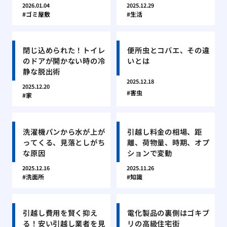
2026.01.04
2025.12.29
ゴミ屋敷
生活
閉じ込められた！トイレ
便所虫とコバエ、その違
のドアが開かない時の冷
いとは
静な脱出術
2025.12.18
2025.12.20
害虫
家
洗濯機パンから水が上が
引越し料金の相場、距
ってくる、見落としがち
離、荷物量、時期、オプ
な原因
ションで変動
2025.12.16
2025.11.26
洗面所
知識
引越し費用を賢く抑え
電化製品の裏側はゴキブ
る！安い引越し業者を見
リの高級住宅街