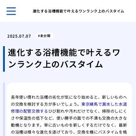
進化する浴槽機能で叶えるワンランク上のバスタイム
古き
塗装
2025.07.07
未分類
「完
外壁
進化する浴槽機能で叶えるワ
理
ンランク上のバスタイム
屋根
る内
築4
築4
高品
長年使い慣れた浴槽の劣化が気になり始めると、新しいものへ
の交換を検討する方が多いでしょう。
東京練馬で漏水した水道
修理の配管交換する
ひび割れや汚れだけでなく、掃除のしにく
さや保温性の低下など、使い勝手の面での不満も交換の大きな
動機となります。単に古いものを新しくするだけでなく、最新
の浴槽は様々な進化を遂げており、交換を機にバスタイムを格