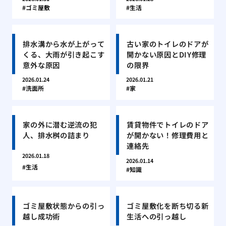
ゴミ屋敷
生活
排水溝から水が上がって
古い家のトイレのドアが
くる、大雨が引き起こす
開かない原因とDIY修理
意外な原因
の限界
2026.01.24
2026.01.21
洗面所
家
家の外に潜む逆流の犯
賃貸物件でトイレのドア
人、排水桝の詰まり
が開かない！修理費用と
連絡先
2026.01.18
2026.01.14
生活
知識
ゴミ屋敷状態からの引っ
ゴミ屋敷化を断ち切る新
越し成功術
生活への引っ越し