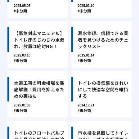
2025.05.05
2025.03.10
未分類
未分類
【緊急対応マニュアル】
漏水修理、信頼できる業
トイレ床のじわじわ水漏
者を見つけるためのチェ
れ、放置は絶対NG！
ックリスト
2025.03.10
2025.01.14
未分類
未分類
水道工事の料金相場を徹
トイレの換気扇をきれい
底解説！費用を抑えるた
にして快適な空間を維持
めの裏技も
する
2025.01.03
2024.12.21
未分類
未分類
トイレのフロートバルブ
市水栓を見直してトイレ