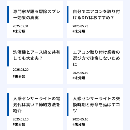
専門家が語る駆除スプレ
自分でエアコンを取り付
ー効果の真実
けるDIYはおすすめ？
2025.05.31
2025.05.23
未分類
未分類
洗濯機とアース線を共有
エアコン取り付け業者の
しても大丈夫？
選び方で後悔しないため
に
2025.05.20
2025.05.19
未分類
未分類
人感センサーライトの電
人感センサーライトの交
気代は高い？節約方法を
換時期と寿命を延ばすコ
紹介
ツ
2025.05.10
2025.05.10
未分類
未分類