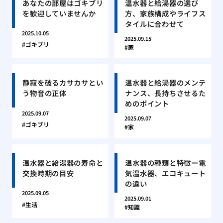
あなたの部屋はゴキブリ
温水器と給湯器の選び
を歓迎していませんか
方、家族構成やライフス
タイルに合わせて
2025.10.05
2025.09.15
ゴキブリ
家
静寂を破るカサカサとい
温水器と給湯器のメンテ
う物音の正体
ナンス、長持ちさせるた
めのポイント
2025.09.07
2025.09.07
ゴキブリ
家
温水器と給湯器の寿命と
温水器の種類と特徴ー電
交換時期の目安
気温水器、エコキュート
の違い
2025.09.05
2025.09.01
生活
知識