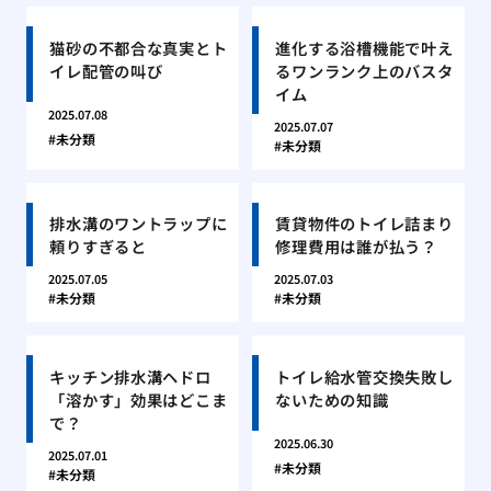
猫砂の不都合な真実とト
進化する浴槽機能で叶え
イレ配管の叫び
るワンランク上のバスタ
イム
2025.07.08
2025.07.07
未分類
未分類
排水溝のワントラップに
賃貸物件のトイレ詰まり
頼りすぎると
修理費用は誰が払う？
2025.07.05
2025.07.03
未分類
未分類
キッチン排水溝ヘドロ
トイレ給水管交換失敗し
「溶かす」効果はどこま
ないための知識
で？
2025.06.30
2025.07.01
未分類
未分類