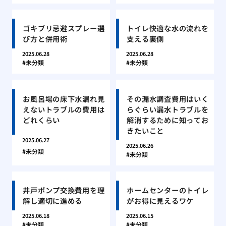
ゴキブリ忌避スプレー選
トイレ快適な水の流れを
び方と併用術
支える裏側
2025.06.28
2025.06.28
未分類
未分類
お風呂場の床下水漏れ見
その漏水調査費用はいく
えないトラブルの費用は
らぐらい漏水トラブルを
どれくらい
解消するために知ってお
きたいこと
2025.06.27
2025.06.26
未分類
未分類
井戸ポンプ交換費用を理
ホームセンターのトイレ
解し適切に進める
がお得に見えるワケ
2025.06.18
2025.06.15
未分類
未分類