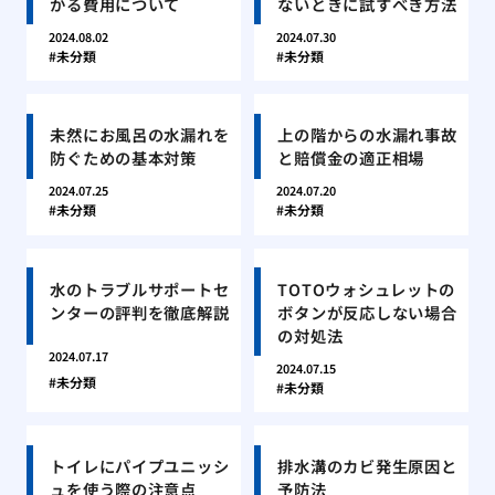
かる費用について
ないときに試すべき方法
2024.08.02
2024.07.30
未分類
未分類
未然にお風呂の水漏れを
上の階からの水漏れ事故
防ぐための基本対策
と賠償金の適正相場
2024.07.25
2024.07.20
未分類
未分類
水のトラブルサポートセ
TOTOウォシュレットの
ンターの評判を徹底解説
ボタンが反応しない場合
の対処法
2024.07.17
2024.07.15
未分類
未分類
トイレにパイプユニッシ
排水溝のカビ発生原因と
ュを使う際の注意点
予防法