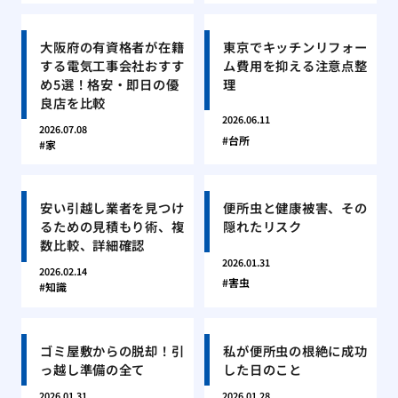
大阪府の有資格者が在籍
東京でキッチンリフォー
する電気工事会社おすす
ム費用を抑える注意点整
め5選！格安・即日の優
理
良店を比較
2026.06.11
2026.07.08
台所
家
安い引越し業者を見つけ
便所虫と健康被害、その
るための見積もり術、複
隠れたリスク
数比較、詳細確認
2026.01.31
2026.02.14
害虫
知識
ゴミ屋敷からの脱却！引
私が便所虫の根絶に成功
っ越し準備の全て
した日のこと
2026.01.31
2026.01.28