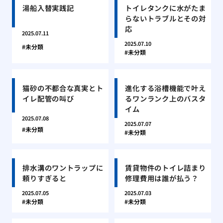
湯船入替実践記
トイレタンクに水がたま
らないトラブルとその対
応
2025.07.11
2025.07.10
未分類
未分類
猫砂の不都合な真実とト
進化する浴槽機能で叶え
イレ配管の叫び
るワンランク上のバスタ
イム
2025.07.08
2025.07.07
未分類
未分類
排水溝のワントラップに
賃貸物件のトイレ詰まり
頼りすぎると
修理費用は誰が払う？
2025.07.05
2025.07.03
未分類
未分類