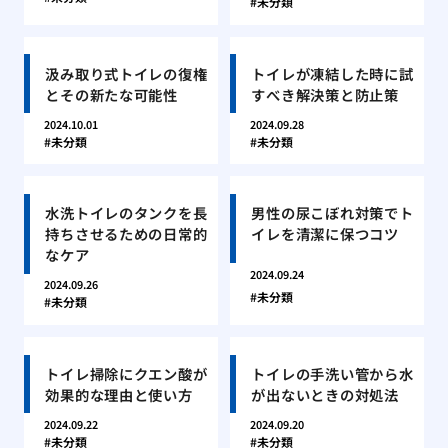
未分類
汲み取り式トイレの復権
トイレが凍結した時に試
とその新たな可能性
すべき解決策と防止策
2024.10.01
2024.09.28
未分類
未分類
水洗トイレのタンクを長
男性の尿こぼれ対策でト
持ちさせるための日常的
イレを清潔に保つコツ
なケア
2024.09.24
2024.09.26
未分類
未分類
トイレ掃除にクエン酸が
トイレの手洗い管から水
効果的な理由と使い方
が出ないときの対処法
2024.09.22
2024.09.20
未分類
未分類