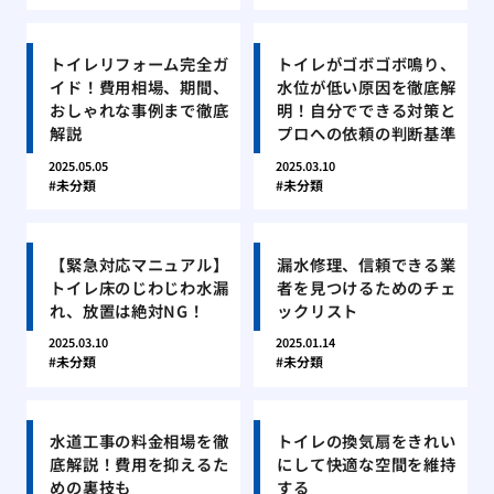
トイレリフォーム完全ガ
トイレがゴボゴボ鳴り、
イド！費用相場、期間、
水位が低い原因を徹底解
おしゃれな事例まで徹底
明！自分でできる対策と
解説
プロへの依頼の判断基準
2025.05.05
2025.03.10
未分類
未分類
【緊急対応マニュアル】
漏水修理、信頼できる業
トイレ床のじわじわ水漏
者を見つけるためのチェ
れ、放置は絶対NG！
ックリスト
2025.03.10
2025.01.14
未分類
未分類
水道工事の料金相場を徹
トイレの換気扇をきれい
底解説！費用を抑えるた
にして快適な空間を維持
めの裏技も
する