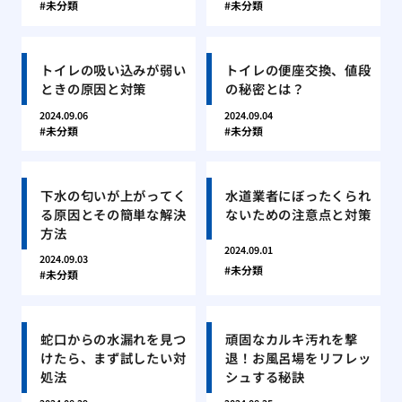
未分類
未分類
トイレの吸い込みが弱い
トイレの便座交換、値段
ときの原因と対策
の秘密とは？
2024.09.06
2024.09.04
未分類
未分類
下水の匂いが上がってく
水道業者にぼったくられ
る原因とその簡単な解決
ないための注意点と対策
方法
2024.09.01
2024.09.03
未分類
未分類
蛇口からの水漏れを見つ
頑固なカルキ汚れを撃
けたら、まず試したい対
退！お風呂場をリフレッ
処法
シュする秘訣