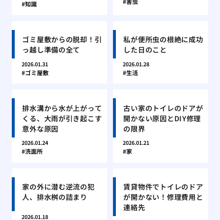
害虫
知識
ゴミ屋敷からの脱却！引
私が便所虫の根絶に成功
っ越し準備の全て
した日のこと
2026.01.31
2026.01.28
ゴミ屋敷
生活
排水溝から水が上がって
古い家のトイレのドアが
くる、大雨が引き起こす
開かない原因とDIY修理
意外な原因
の限界
2026.01.24
2026.01.21
洗面所
家
家の外に潜む逆流の犯
賃貸物件でトイレのドア
人、排水桝の詰まり
が開かない！修理費用と
連絡先
2026.01.18