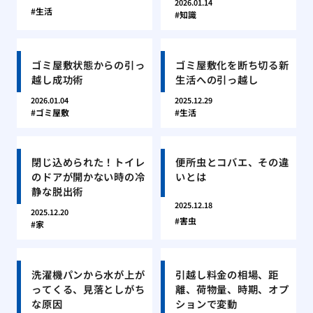
2026.01.14
生活
知識
ゴミ屋敷状態からの引っ
ゴミ屋敷化を断ち切る新
越し成功術
生活への引っ越し
2026.01.04
2025.12.29
ゴミ屋敷
生活
閉じ込められた！トイレ
便所虫とコバエ、その違
のドアが開かない時の冷
いとは
静な脱出術
2025.12.18
2025.12.20
害虫
家
洗濯機パンから水が上が
引越し料金の相場、距
ってくる、見落としがち
離、荷物量、時期、オプ
な原因
ションで変動