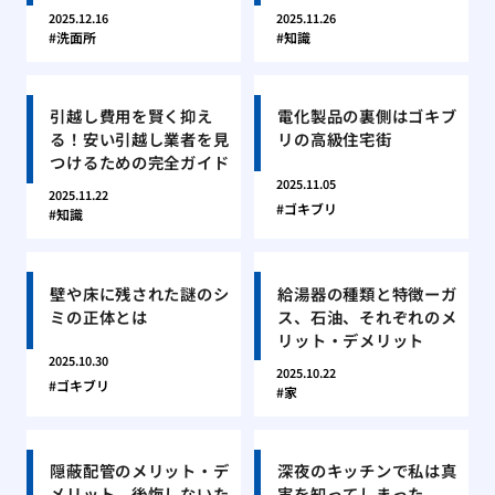
2025.12.16
2025.11.26
洗面所
知識
引越し費用を賢く抑え
電化製品の裏側はゴキブ
る！安い引越し業者を見
リの高級住宅街
つけるための完全ガイド
2025.11.05
2025.11.22
ゴキブリ
知識
壁や床に残された謎のシ
給湯器の種類と特徴ーガ
ミの正体とは
ス、石油、それぞれのメ
リット・デメリット
2025.10.30
2025.10.22
ゴキブリ
家
隠蔽配管のメリット・デ
深夜のキッチンで私は真
メリット、後悔しないた
実を知ってしまった