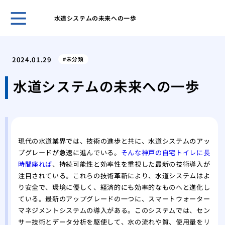
水道システムの未来への一歩
古き
塗装
2024.01.29
未分類
「完
外壁
水道システムの未来への一歩
理
屋根
る内
築4
現代の水道業界では、技術の進歩と共に、水道システムのアッ
築4
プグレードが急速に進んでいる。
そんな神戸の自宅トイレに長
高品
時間座れば
、持続可能性と効率性を重視した最新の技術導入が
注目されている。これらの技術革新により、水道システムはよ
り安全で、環境に優しく、経済的にも効率的なものへと進化し
ている。最新のアップグレードの一つに、スマートウォーター
マネジメントシステムの導入がある。このシステムでは、セン
サー技術とデータ分析を駆使して、水の流れや質、使用量をリ