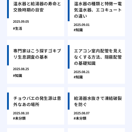
温水器と給湯器の寿命と
温水器の種類と特徴ー電
交換時期の目安
気温水器、エコキュート
の違い
2025.09.05
2025.09.01
生活
知識
専門家はこう探すゴキブ
エアコン室内配管を見え
リ生息調査の基本
なくする方法、隠蔽配管
の基礎知識
2025.08.25
2025.08.21
知識
知識
チョウバエの発生源は意
給湯器水抜きで凍結破裂
外なあの場所
を防ぐ
2025.08.10
2025.08.07
未分類
未分類