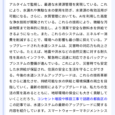
アルタイムで監視し、最適な水資源管理を実現している。これ
により、水漏れや無駄な水の使用を防ぎ、水資源の有効活用が
可能になる。さらに、水質管理においても、AIを利用した高度
な浄水技術が開発されている。これらの技術により、微細な汚
染物質まで効率的に除去し、より清潔で安全な飲料水を供給で
きるようになった。また、これらのシステムは、エネルギー消
費を削減することで、環境への影響も最小限に抑えている。ア
ップグレードされた水道システムは、災害時の対応力も向上さ
せている。たとえば、地震や洪水などの自然災害に対する耐久
性を高めたインフラや、緊急時に迅速に対応できるバックアッ
プシステムの整備が進んでいる。これにより、災害時でも安定
した水供給が保証され、住民の安全と生活を守ることができ
る。今後の水道システムアップグレードは、これらの技術革新
をさらに進化させ、持続可能な水の供給と環境保護の両立を目
指していく。最新の技術によるアップグレードは、私たちの生
活の質を高めるとともに、地球環境の保全にも大きく貢献して
いくことだろう。
コンセント増設や移設工事で話題の都島区の
この記事では、水道システムの最新のアップグレードに関する
内容を紹介しています。スマートウォーターマネジメントシス