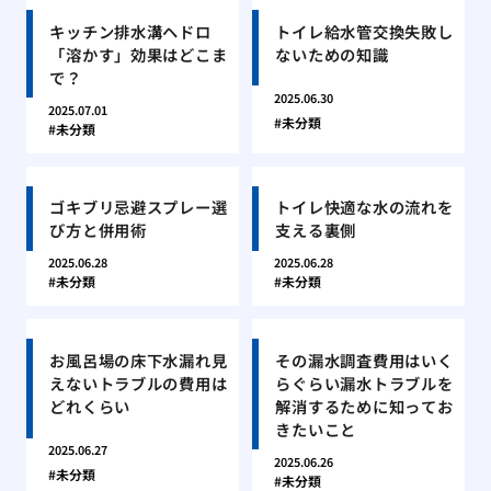
キッチン排水溝ヘドロ
トイレ給水管交換失敗し
「溶かす」効果はどこま
ないための知識
で？
2025.06.30
2025.07.01
未分類
未分類
ゴキブリ忌避スプレー選
トイレ快適な水の流れを
び方と併用術
支える裏側
2025.06.28
2025.06.28
未分類
未分類
お風呂場の床下水漏れ見
その漏水調査費用はいく
えないトラブルの費用は
らぐらい漏水トラブルを
どれくらい
解消するために知ってお
きたいこと
2025.06.27
2025.06.26
未分類
未分類