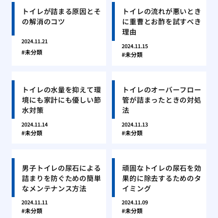
トイレが詰まる原因とそ
トイレの流れが悪いとき
の解消のコツ
に重曹とお酢を試すべき
理由
2024.11.21
2024.11.15
未分類
未分類
トイレの水量を抑えて環
トイレのオーバーフロー
境にも家計にも優しい節
管が詰まったときの対処
水対策
法
2024.11.14
2024.11.13
未分類
未分類
男子トイレの尿石による
頑固なトイレの尿石を効
詰まりを防ぐための簡単
果的に除去するためのタ
なメンテナンス方法
イミング
2024.11.11
2024.11.09
未分類
未分類