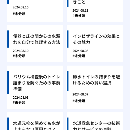
きこと
2024.08.15
2024.08.13
未分類
未分類
便器と床の間からの水漏
インビザラインの効果と
れを自分で修理する方法
その魅力
2024.08.10
2024.08.08
未分類
未分類
バリウム検査後のトイレ
節水トイレの詰まりを避
詰まりを防ぐための事前
けるための賢い選択
準備
2024.08.07
2024.08.08
未分類
未分類
水道元栓を閉めても水が
水道救急センターの技術
止まらない原因とは？
力とサービスの真髄