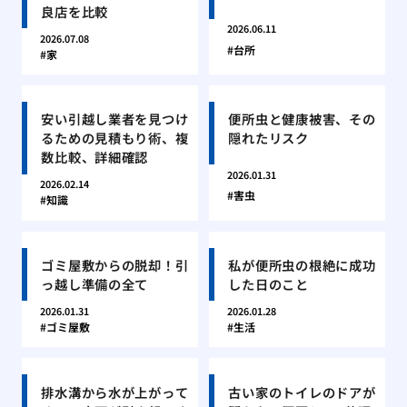
良店を比較
2026.06.11
2026.07.08
台所
家
安い引越し業者を見つけ
便所虫と健康被害、その
るための見積もり術、複
隠れたリスク
数比較、詳細確認
2026.01.31
2026.02.14
害虫
知識
ゴミ屋敷からの脱却！引
私が便所虫の根絶に成功
っ越し準備の全て
した日のこと
2026.01.31
2026.01.28
ゴミ屋敷
生活
排水溝から水が上がって
古い家のトイレのドアが