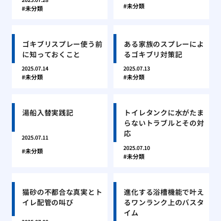
未分類
未分類
ゴキブリスプレー使う前
ある家族のスプレーによ
に知っておくこと
るゴキブリ対策記
2025.07.14
2025.07.13
未分類
未分類
湯船入替実践記
トイレタンクに水がたま
らないトラブルとその対
応
2025.07.11
2025.07.10
未分類
未分類
猫砂の不都合な真実とト
進化する浴槽機能で叶え
イレ配管の叫び
るワンランク上のバスタ
イム