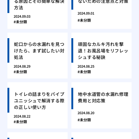
る原因とその簡単な解決
ないための注意点と対策
方法
2024.09.01
2024.09.03
未分類
未分類
蛇口からの水漏れを見つ
頑固なカルキ汚れを撃
けたら、まず試したい対
退！お風呂場をリフレッ
処法
シュする秘訣
2024.08.29
2024.08.25
未分類
未分類
トイレの詰まりをパイプ
地中水道管の水漏れ修理
ユニッシュで解消する際
費用と対応策
の正しい使い方
2024.08.20
2024.08.22
未分類
未分類