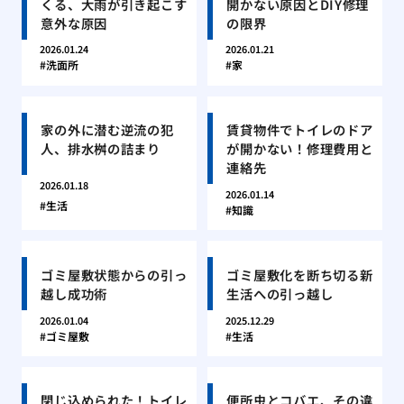
くる、大雨が引き起こす
開かない原因とDIY修理
意外な原因
の限界
2026.01.24
2026.01.21
洗面所
家
家の外に潜む逆流の犯
賃貸物件でトイレのドア
人、排水桝の詰まり
が開かない！修理費用と
連絡先
2026.01.18
2026.01.14
生活
知識
ゴミ屋敷状態からの引っ
ゴミ屋敷化を断ち切る新
越し成功術
生活への引っ越し
2026.01.04
2025.12.29
ゴミ屋敷
生活
閉じ込められた！トイレ
便所虫とコバエ、その違