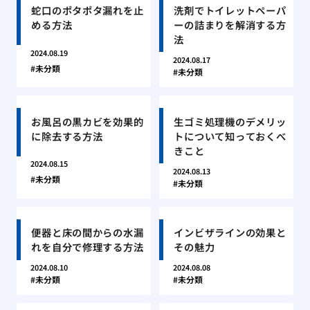
蛇口のポタポタ漏れを止
洗剤でトイレットペーパ
める方法
ーの詰まりを解消する方
法
2024.08.19
2024.08.17
未分類
未分類
お風呂の黒カビを効果的
生ゴミ処理機のデメリッ
に除去する方法
トについて知っておくべ
きこと
2024.08.15
2024.08.13
未分類
未分類
便器と床の間からの水漏
インビザラインの効果と
れを自分で修理する方法
その魅力
2024.08.10
2024.08.08
未分類
未分類