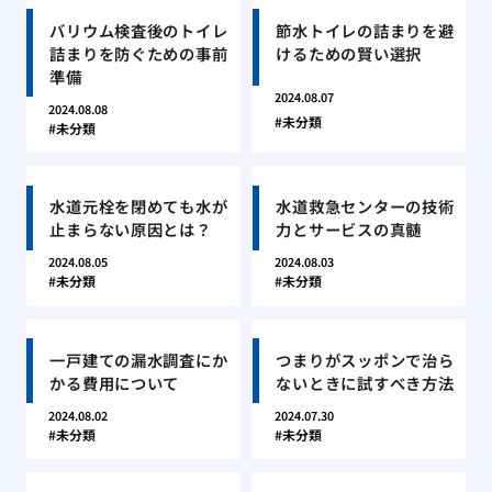
バリウム検査後のトイレ
節水トイレの詰まりを避
詰まりを防ぐための事前
けるための賢い選択
準備
2024.08.07
2024.08.08
未分類
未分類
水道元栓を閉めても水が
水道救急センターの技術
止まらない原因とは？
力とサービスの真髄
2024.08.05
2024.08.03
未分類
未分類
一戸建ての漏水調査にか
つまりがスッポンで治ら
かる費用について
ないときに試すべき方法
2024.08.02
2024.07.30
未分類
未分類