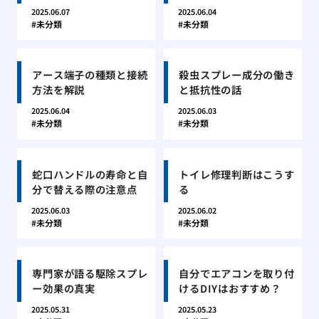
2025.06.07
2025.06.04
未分類
未分類
アース端子の種類と接続
殺虫スプレー成分の働き
方法を解説
と抵抗性の話
2025.06.04
2025.06.03
未分類
未分類
蛇口ハンドルの寿命と自
トイレ修理判断はこうす
分で替える際の注意点
る
2025.06.03
2025.06.02
未分類
未分類
専門家が語る駆除スプレ
自分でエアコンを取り付
ー効果の真実
けるDIYはおすすめ？
2025.05.31
2025.05.23