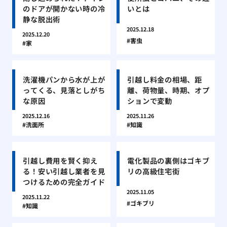
のドアが開かない時の冷
いとは
静な脱出術
2025.12.18
2025.12.20
害虫
家
洗濯機パンから水が上が
引越し料金の相場、距
ってくる、見落としがち
離、荷物量、時期、オプ
な原因
ションで変動
2025.12.16
2025.11.26
洗面所
知識
引越し費用を賢く抑え
電化製品の裏側はゴキブ
る！安い引越し業者を見
リの高級住宅街
つけるための完全ガイド
2025.11.05
2025.11.22
ゴキブリ
知識