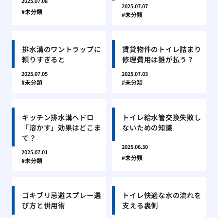
2025.07.08
2025.07.07
未分類
未分類
排水溝のワントラップに
賃貸物件のトイレ詰まり
頼りすぎると
修理費用は誰が払う？
2025.07.05
2025.07.03
未分類
未分類
キッチン排水溝ヘドロ
トイレ給水管交換失敗し
「溶かす」効果はどこま
ないための知識
で？
2025.06.30
2025.07.01
未分類
未分類
ゴキブリ忌避スプレー選
トイレ快適な水の流れを
び方と併用術
支える裏側