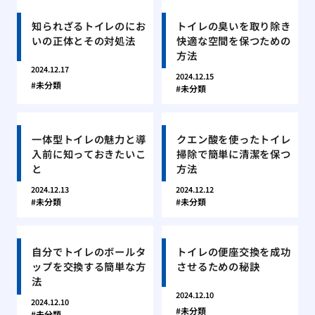
知られざるトイレのにお
トイレの臭いを取り除き
いの正体とその対処法
快適な空間を保つための
方法
2024.12.17
2024.12.15
未分類
未分類
一体型トイレの魅力と導
クエン酸を使ったトイレ
入前に知っておきたいこ
掃除で簡単に清潔を保つ
と
方法
2024.12.13
2024.12.12
未分類
未分類
自分でトイレのボールタ
トイレの便座交換を成功
ップを交換する簡単な方
させるための秘訣
法
2024.12.10
2024.12.10
未分類
未分類