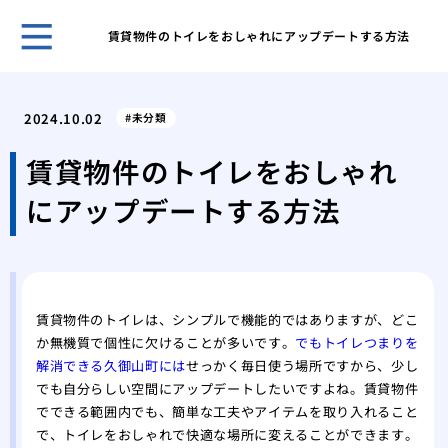
賃貸物件のトイレをおしゃれにアップデートする方法
古き
塗装
2024.10.02
未分類
「完
外壁
賃貸物件のトイレをおしゃれ
理
にアップデートする方法
屋根
る内
築4
築4
高品
賃貸物件のトイレは、シンプルで機能的ではありますが、どこ
か無機質で個性に欠けることが多いです。
でもトイレつまりを
解消できる久御山町には
せっかく毎日使う場所ですから、少し
でも自分らしい空間にアップデートしたいですよね。賃貸物件
でできる範囲内でも、簡単な工夫やアイテムを取り入れること
で、トイレをおしゃれで快適な場所に変えることができます。