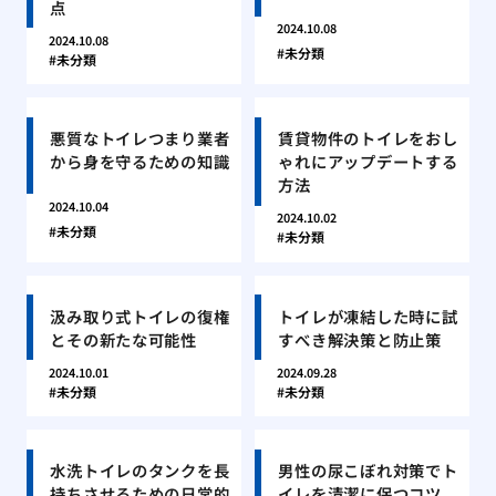
点
2024.10.08
2024.10.08
未分類
未分類
悪質なトイレつまり業者
賃貸物件のトイレをおし
から身を守るための知識
ゃれにアップデートする
方法
2024.10.04
2024.10.02
未分類
未分類
汲み取り式トイレの復権
トイレが凍結した時に試
とその新たな可能性
すべき解決策と防止策
2024.10.01
2024.09.28
未分類
未分類
水洗トイレのタンクを長
男性の尿こぼれ対策でト
持ちさせるための日常的
イレを清潔に保つコツ