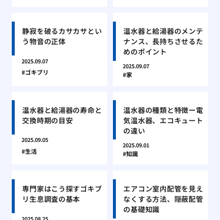
静寂を破るカサカサとい
温水器と給湯器のメンテ
う物音の正体
ナンス、長持ちさせるた
めのポイント
2025.09.07
2025.09.07
ゴキブリ
家
温水器と給湯器の寿命と
温水器の種類と特徴ー電
交換時期の目安
気温水器、エコキュート
の違い
2025.09.05
2025.09.01
生活
知識
専門家はこう探すゴキブ
エアコン室内配管を見え
リ生息調査の基本
なくする方法、隠蔽配管
の基礎知識
2025.08.25