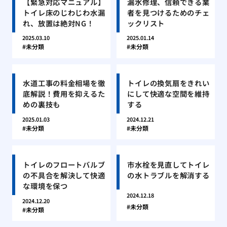
【緊急対応マニュアル】
漏水修理、信頼できる業
トイレ床のじわじわ水漏
者を見つけるためのチェ
れ、放置は絶対NG！
ックリスト
2025.03.10
2025.01.14
未分類
未分類
水道工事の料金相場を徹
トイレの換気扇をきれい
底解説！費用を抑えるた
にして快適な空間を維持
めの裏技も
する
2025.01.03
2024.12.21
未分類
未分類
トイレのフロートバルブ
市水栓を見直してトイレ
の不具合を解決して快適
の水トラブルを解消する
な環境を保つ
2024.12.18
2024.12.20
未分類
未分類