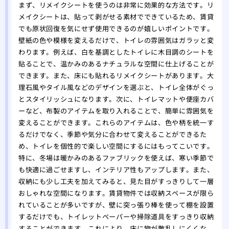
まず、リメイクシートを使うのは非常に効果的な方法です。リ
メイクシートは、貼って剥がせる素材でできているため、賃貸
でも原状回復を気にせず使用できるのが嬉しいポイントです。
壁紙の色や模様を変えるだけで、トイレの雰囲気はガラッと変
わります。例えば、白を基調としたトイレに木目調のシートを
貼ることで、温かみのあるナチュラルな空間に仕上げることが
できます。また、床にも貼れるリメイクシートがあります。大
理石風やタイル風などのデザインを選ぶと、トイレ全体がぐっ
とスタイリッシュになります。次に、トイレマットや便座カバ
ーなど、布製のアイテムを取り入れることで、簡単に雰囲気を
変えることができます。これらのアイテムは、色や柄を統一す
るだけでなく、季節や気分に合わせて変えることができるた
め、トイレを個性的で楽しい空間にするにはもってこいです。
特に、冬場は暖かみのあるファブリックを使えば、寒い季節で
も快適に過ごせますし、インテリア性もアップします。また、
収納にも少し工夫を加えてみると、見た目がすっきりして一層
おしゃれな空間になります。賃貸物件では収納スペースが限ら
れていることが多いですが、壁に突っ張り棒を使って棚を設置
するだけでも、トイレットペーパーや掃除道具をすっきり収納
することができます。これにより、床に物が散乱しにくくな