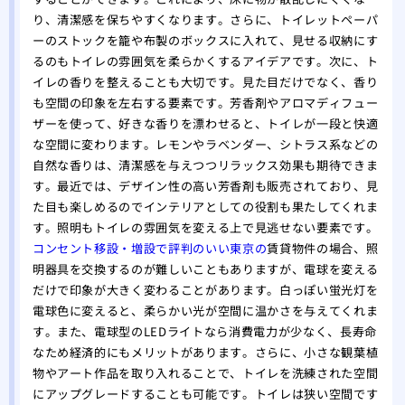
り、清潔感を保ちやすくなります。さらに、トイレットペーパ
ーのストックを籠や布製のボックスに入れて、見せる収納にす
るのもトイレの雰囲気を柔らかくするアイデアです。次に、ト
イレの香りを整えることも大切です。見た目だけでなく、香り
も空間の印象を左右する要素です。芳香剤やアロマディフュー
ザーを使って、好きな香りを漂わせると、トイレが一段と快適
な空間に変わります。レモンやラベンダー、シトラス系などの
自然な香りは、清潔感を与えつつリラックス効果も期待できま
す。最近では、デザイン性の高い芳香剤も販売されており、見
た目も楽しめるのでインテリアとしての役割も果たしてくれま
す。照明もトイレの雰囲気を変える上で見逃せない要素です。
コンセント移設・増設で評判のいい東京の
賃貸物件の場合、照
明器具を交換するのが難しいこともありますが、電球を変える
だけで印象が大きく変わることがあります。白っぽい蛍光灯を
電球色に変えると、柔らかい光が空間に温かさを与えてくれま
す。また、電球型のLEDライトなら消費電力が少なく、長寿命
なため経済的にもメリットがあります。さらに、小さな観葉植
物やアート作品を取り入れることで、トイレを洗練された空間
にアップグレードすることも可能です。トイレは狭い空間です