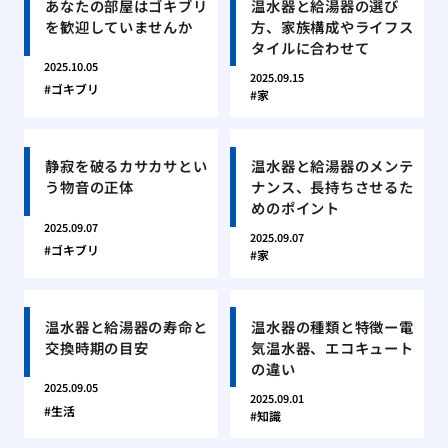
あなたの部屋はゴキブリ
温水器と給湯器の選び
を歓迎していませんか
方、家族構成やライフス
タイルに合わせて
2025.10.05
2025.09.15
ゴキブリ
家
静寂を破るカサカサとい
温水器と給湯器のメンテ
う物音の正体
ナンス、長持ちさせるた
めのポイント
2025.09.07
2025.09.07
ゴキブリ
家
温水器と給湯器の寿命と
温水器の種類と特徴ー電
交換時期の目安
気温水器、エコキュート
の違い
2025.09.05
2025.09.01
生活
知識