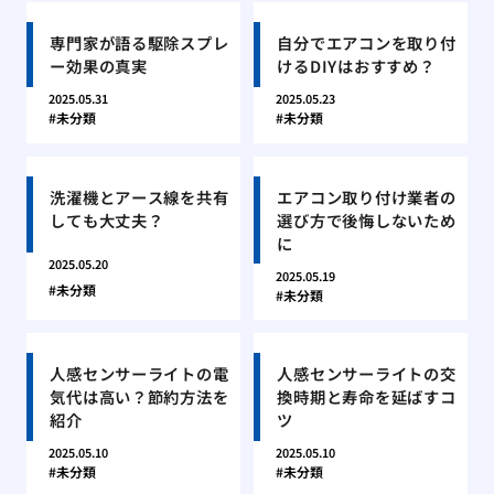
専門家が語る駆除スプレ
自分でエアコンを取り付
ー効果の真実
けるDIYはおすすめ？
2025.05.31
2025.05.23
未分類
未分類
洗濯機とアース線を共有
エアコン取り付け業者の
しても大丈夫？
選び方で後悔しないため
に
2025.05.20
2025.05.19
未分類
未分類
人感センサーライトの電
人感センサーライトの交
気代は高い？節約方法を
換時期と寿命を延ばすコ
紹介
ツ
2025.05.10
2025.05.10
未分類
未分類