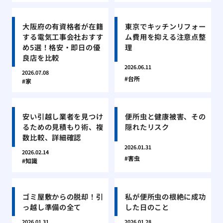
大阪府の有資格者が在籍
東京でキッチンリフォー
する電気工事会社おすす
ム費用を抑える注意点整
め5選！格安・即日の優
理
良店を比較
2026.06.11
2026.07.08
台所
家
安い引越し業者を見つけ
便所虫と健康被害、その
るための見積もり術、複
隠れたリスク
数比較、詳細確認
2026.01.31
2026.02.14
害虫
知識
ゴミ屋敷からの脱却！引
私が便所虫の根絶に成功
っ越し準備の全て
した日のこと
2026.01.31
2026.01.28