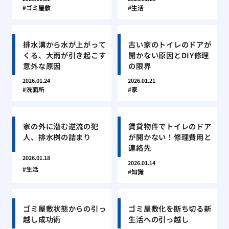
ゴミ屋敷
生活
排水溝から水が上がって
古い家のトイレのドアが
くる、大雨が引き起こす
開かない原因とDIY修理
意外な原因
の限界
2026.01.24
2026.01.21
洗面所
家
家の外に潜む逆流の犯
賃貸物件でトイレのドア
人、排水桝の詰まり
が開かない！修理費用と
連絡先
2026.01.18
2026.01.14
生活
知識
ゴミ屋敷状態からの引っ
ゴミ屋敷化を断ち切る新
越し成功術
生活への引っ越し