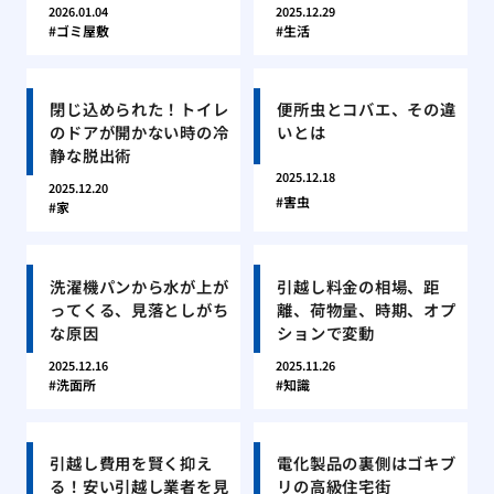
2026.01.04
2025.12.29
ゴミ屋敷
生活
閉じ込められた！トイレ
便所虫とコバエ、その違
のドアが開かない時の冷
いとは
静な脱出術
2025.12.18
2025.12.20
害虫
家
洗濯機パンから水が上が
引越し料金の相場、距
ってくる、見落としがち
離、荷物量、時期、オプ
な原因
ションで変動
2025.12.16
2025.11.26
洗面所
知識
引越し費用を賢く抑え
電化製品の裏側はゴキブ
る！安い引越し業者を見
リの高級住宅街