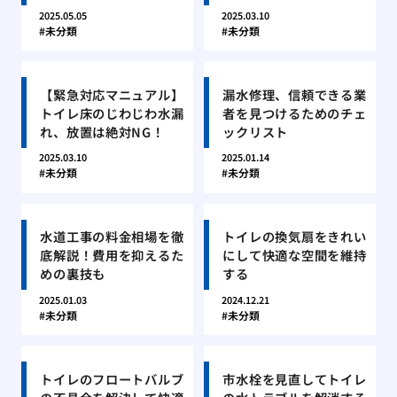
2025.05.05
2025.03.10
未分類
未分類
【緊急対応マニュアル】
漏水修理、信頼できる業
トイレ床のじわじわ水漏
者を見つけるためのチェ
れ、放置は絶対NG！
ックリスト
2025.03.10
2025.01.14
未分類
未分類
水道工事の料金相場を徹
トイレの換気扇をきれい
底解説！費用を抑えるた
にして快適な空間を維持
めの裏技も
する
2025.01.03
2024.12.21
未分類
未分類
トイレのフロートバルブ
市水栓を見直してトイレ