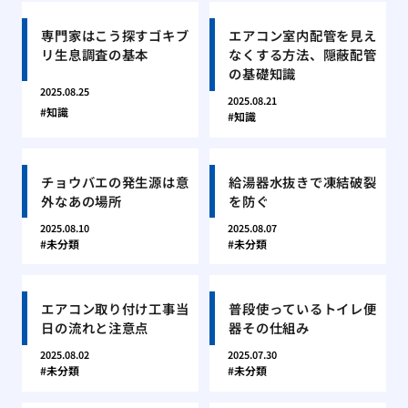
専門家はこう探すゴキブ
エアコン室内配管を見え
リ生息調査の基本
なくする方法、隠蔽配管
の基礎知識
2025.08.25
2025.08.21
知識
知識
チョウバエの発生源は意
給湯器水抜きで凍結破裂
外なあの場所
を防ぐ
2025.08.10
2025.08.07
未分類
未分類
エアコン取り付け工事当
普段使っているトイレ便
日の流れと注意点
器その仕組み
2025.08.02
2025.07.30
未分類
未分類