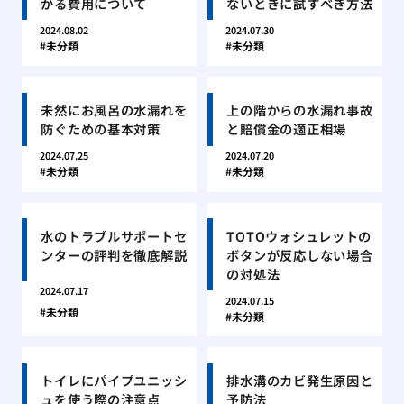
かる費用について
ないときに試すべき方法
2024.08.02
2024.07.30
未分類
未分類
未然にお風呂の水漏れを
上の階からの水漏れ事故
防ぐための基本対策
と賠償金の適正相場
2024.07.25
2024.07.20
未分類
未分類
水のトラブルサポートセ
TOTOウォシュレットの
ンターの評判を徹底解説
ボタンが反応しない場合
の対処法
2024.07.17
2024.07.15
未分類
未分類
トイレにパイプユニッシ
排水溝のカビ発生原因と
ュを使う際の注意点
予防法