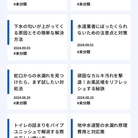
未分類
未分類
下水の匂いが上がってく
水道業者にぼったくられ
る原因とその簡単な解決
ないための注意点と対策
方法
2024.09.01
2024.09.03
未分類
未分類
蛇口からの水漏れを見つ
頑固なカルキ汚れを撃
けたら、まず試したい対
退！お風呂場をリフレッ
処法
シュする秘訣
2024.08.29
2024.08.25
未分類
未分類
トイレの詰まりをパイプ
地中水道管の水漏れ修理
ユニッシュで解消する際
費用と対応策
の正しい使い方