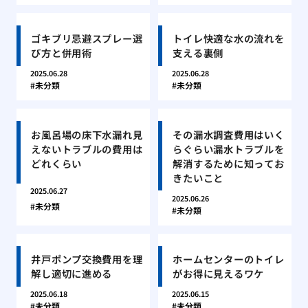
ゴキブリ忌避スプレー選
トイレ快適な水の流れを
び方と併用術
支える裏側
2025.06.28
2025.06.28
未分類
未分類
お風呂場の床下水漏れ見
その漏水調査費用はいく
えないトラブルの費用は
らぐらい漏水トラブルを
どれくらい
解消するために知ってお
きたいこと
2025.06.27
2025.06.26
未分類
未分類
井戸ポンプ交換費用を理
ホームセンターのトイレ
解し適切に進める
がお得に見えるワケ
2025.06.18
2025.06.15
未分類
未分類