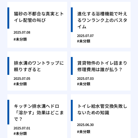
猫砂の不都合な真実とト
進化する浴槽機能で叶え
イレ配管の叫び
るワンランク上のバスタ
イム
2025.07.08
2025.07.07
未分類
未分類
排水溝のワントラップに
賃貸物件のトイレ詰まり
頼りすぎると
修理費用は誰が払う？
2025.07.05
2025.07.03
未分類
未分類
キッチン排水溝ヘドロ
トイレ給水管交換失敗し
「溶かす」効果はどこま
ないための知識
で？
2025.06.30
2025.07.01
未分類
未分類