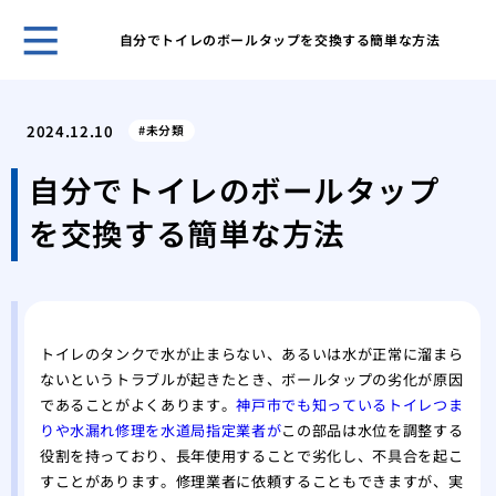
自分でトイレのボールタップを交換する簡単な方法
古き
塗装
2024.12.10
未分類
「完
外壁
自分でトイレのボールタップ
理
を交換する簡単な方法
屋根
る内
築4
築4
高品
トイレのタンクで水が止まらない、あるいは水が正常に溜まら
ないというトラブルが起きたとき、ボールタップの劣化が原因
であることがよくあります。
神戸市でも知っているトイレつま
りや水漏れ修理を水道局指定業者が
この部品は水位を調整する
役割を持っており、長年使用することで劣化し、不具合を起こ
すことがあります。修理業者に依頼することもできますが、実