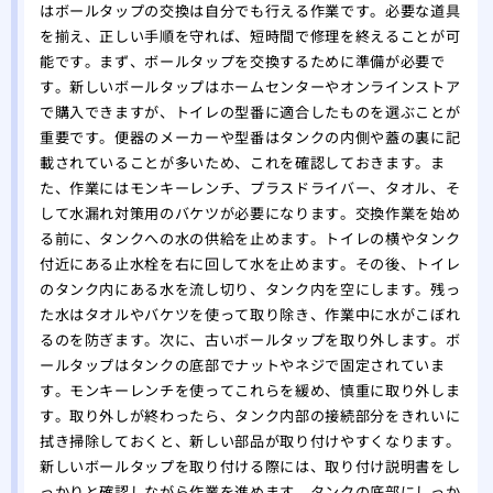
はボールタップの交換は自分でも行える作業です。必要な道具
を揃え、正しい手順を守れば、短時間で修理を終えることが可
能です。まず、ボールタップを交換するために準備が必要で
す。新しいボールタップはホームセンターやオンラインストア
で購入できますが、トイレの型番に適合したものを選ぶことが
重要です。便器のメーカーや型番はタンクの内側や蓋の裏に記
載されていることが多いため、これを確認しておきます。ま
た、作業にはモンキーレンチ、プラスドライバー、タオル、そ
して水漏れ対策用のバケツが必要になります。交換作業を始め
る前に、タンクへの水の供給を止めます。トイレの横やタンク
付近にある止水栓を右に回して水を止めます。その後、トイレ
のタンク内にある水を流し切り、タンク内を空にします。残っ
た水はタオルやバケツを使って取り除き、作業中に水がこぼれ
るのを防ぎます。次に、古いボールタップを取り外します。ボ
ールタップはタンクの底部でナットやネジで固定されていま
す。モンキーレンチを使ってこれらを緩め、慎重に取り外しま
す。取り外しが終わったら、タンク内部の接続部分をきれいに
拭き掃除しておくと、新しい部品が取り付けやすくなります。
新しいボールタップを取り付ける際には、取り付け説明書をし
っかりと確認しながら作業を進めます。タンクの底部にしっか