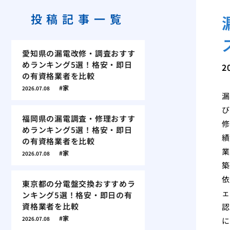
投稿記事一覧
愛知県の漏電改修・調査おすす
めランキング5選！格安・即日
2
の有資格業者を比較
家
2026.07.08
漏
び
福岡県の漏電調査・修理おすす
修
めランキング5選！格安・即日
績
の有資格業者を比較
業
家
2026.07.08
築
依
東京都の分電盤交換おすすめラ
ェ
ンキング5選！格安・即日の有
資格業者を比較
認
家
2026.07.08
に