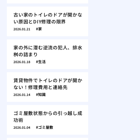
古い家のトイレのドアが開かな
い原因とDIY修理の限界
家
2026.01.21
家の外に潜む逆流の犯人、排水
桝の詰まり
生活
2026.01.18
賃貸物件でトイレのドアが開か
ない！修理費用と連絡先
知識
2026.01.14
ゴミ屋敷状態からの引っ越し成
功術
ゴミ屋敷
2026.01.04