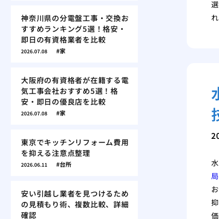
選
れ
神奈川県の分電盤工事・交換お
すすめランキング5選！格安・
即日の有資格業者を比較
家
2026.07.08
大阪府の有資格者が在籍する電
気工事会社おすすめ5選！格
安・即日の優良店を比較
家
2026.07.08
2
東京でキッチンリフォーム費用
を抑える注意点整理
水
台所
2026.06.11
局
お
安い引越し業者を見つけるため
抑
の見積もり術、複数比較、詳細
確認
価