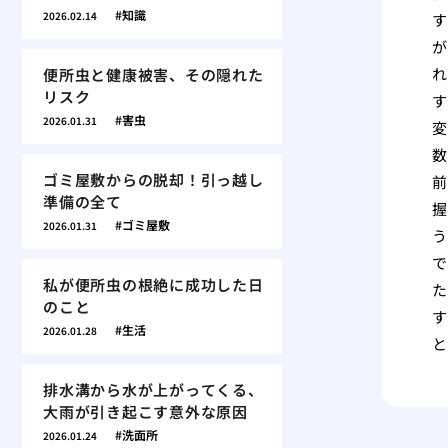
知識
2026.02.14
す
が
れ
便所虫と健康被害、その隠れた
リスク
す
害虫
2026.01.31
変
数
ゴミ屋敷からの脱却！引っ越し
前
準備の全て
握
ゴミ屋敷
2026.01.31
う
で
私が便所虫の根絶に成功した日
た
のこと
す
生活
2026.01.28
と
排水溝から水が上がってくる、
大雨が引き起こす意外な原因
洗面所
2026.01.24