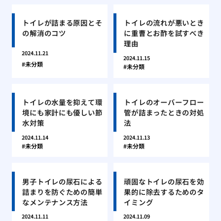
トイレが詰まる原因とそ
トイレの流れが悪いとき
の解消のコツ
に重曹とお酢を試すべき
理由
2024.11.21
2024.11.15
未分類
未分類
トイレの水量を抑えて環
トイレのオーバーフロー
境にも家計にも優しい節
管が詰まったときの対処
水対策
法
2024.11.14
2024.11.13
未分類
未分類
男子トイレの尿石による
頑固なトイレの尿石を効
詰まりを防ぐための簡単
果的に除去するためのタ
なメンテナンス方法
イミング
2024.11.11
2024.11.09