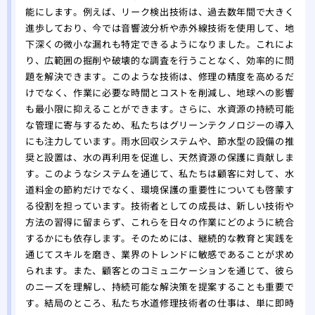
能にします。例えば、リーク検出技術は、過去数年間で大きく
進歩しており、今では音響波分析や赤外線技術を使用して、地
下深くの微小な漏れも特定できるようになりました。これによ
り、広範囲の掘削や破壊的な調査を行うことなく、効率的に問
題を解決できます。このような技術は、修理の精度を高めるだ
けでなく、作業に必要な時間とコストを削減し、地球への影響
も最小限に抑えることができます。さらに、水資源の持続可能
な管理に寄与するため、私たちはグリーンテクノロジーの導入
にも注力しています。雨水回収システムや、節水型の設備の推
奨と設置は、水の再利用を促進し、天然資源の保護に貢献しま
す。このようなシステムを通じて、私たちは顧客に対して、水
道料金の節約だけでなく、環境保護の重要性についても啓蒙す
る役割を担っています。技術者としての成長は、新しい技術や
方法の習得に留まらず、これらを日々の作業にどのように統合
するかにも依存します。そのためには、継続的な教育と実践を
通じてスキルを磨き、業界のトレンドに敏感であることが求め
られます。また、顧客とのコミュニケーションを通じて、彼ら
のニーズを理解し、持続可能な解決策を提案することも重要で
す。結局のところ、私たち水道修理技術者の仕事は、単に即時