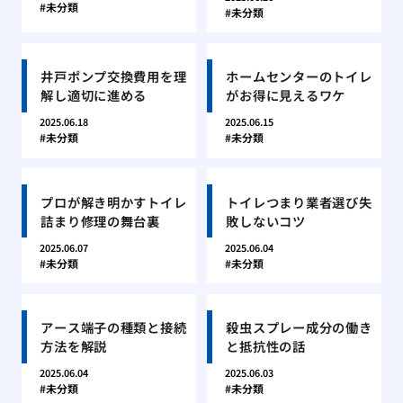
未分類
未分類
井戸ポンプ交換費用を理
ホームセンターのトイレ
解し適切に進める
がお得に見えるワケ
2025.06.18
2025.06.15
未分類
未分類
プロが解き明かすトイレ
トイレつまり業者選び失
詰まり修理の舞台裏
敗しないコツ
2025.06.07
2025.06.04
未分類
未分類
アース端子の種類と接続
殺虫スプレー成分の働き
方法を解説
と抵抗性の話
2025.06.04
2025.06.03
未分類
未分類