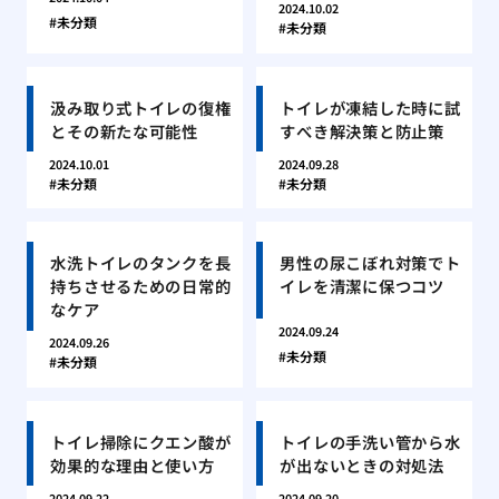
2024.10.02
未分類
未分類
汲み取り式トイレの復権
トイレが凍結した時に試
とその新たな可能性
すべき解決策と防止策
2024.10.01
2024.09.28
未分類
未分類
水洗トイレのタンクを長
男性の尿こぼれ対策でト
持ちさせるための日常的
イレを清潔に保つコツ
なケア
2024.09.24
2024.09.26
未分類
未分類
トイレ掃除にクエン酸が
トイレの手洗い管から水
効果的な理由と使い方
が出ないときの対処法
2024.09.22
2024.09.20