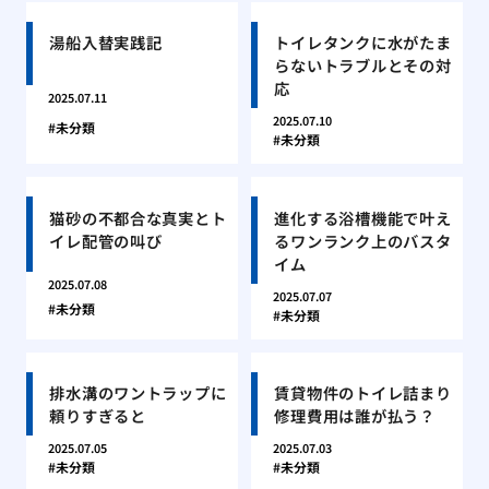
湯船入替実践記
トイレタンクに水がたま
らないトラブルとその対
応
2025.07.11
2025.07.10
未分類
未分類
猫砂の不都合な真実とト
進化する浴槽機能で叶え
イレ配管の叫び
るワンランク上のバスタ
イム
2025.07.08
2025.07.07
未分類
未分類
排水溝のワントラップに
賃貸物件のトイレ詰まり
頼りすぎると
修理費用は誰が払う？
2025.07.05
2025.07.03
未分類
未分類