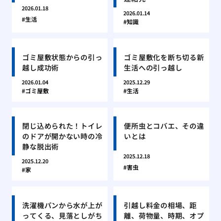
2026.01.18
2026.01.14
生活
知識
ゴミ屋敷状態からの引っ
ゴミ屋敷化を断ち切る新
越し成功術
生活への引っ越し
2026.01.04
2025.12.29
ゴミ屋敷
生活
閉じ込められた！トイレ
便所虫とコバエ、その違
のドアが開かない時の冷
いとは
静な脱出術
2025.12.18
2025.12.20
害虫
家
洗濯機パンから水が上が
引越し料金の相場、距
ってくる、見落としがち
離、荷物量、時期、オプ