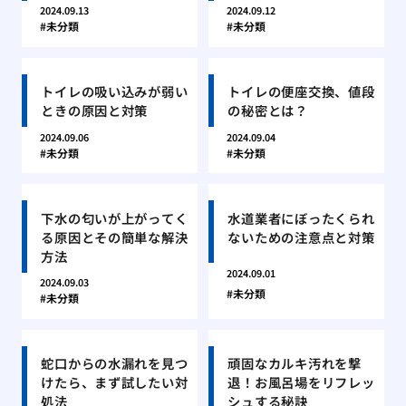
2024.09.13
2024.09.12
未分類
未分類
トイレの吸い込みが弱い
トイレの便座交換、値段
ときの原因と対策
の秘密とは？
2024.09.06
2024.09.04
未分類
未分類
下水の匂いが上がってく
水道業者にぼったくられ
る原因とその簡単な解決
ないための注意点と対策
方法
2024.09.01
2024.09.03
未分類
未分類
蛇口からの水漏れを見つ
頑固なカルキ汚れを撃
けたら、まず試したい対
退！お風呂場をリフレッ
処法
シュする秘訣