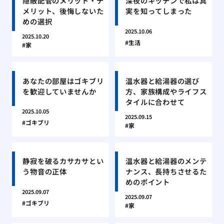
隠蔽配管のメリット・デ
深夜のキッチンで私は真
メリット、後悔しないた
実を知ってしまった
めの選択
2025.10.06
2025.10.20
生活
家
あなたの部屋はゴキブリ
温水器と給湯器の選び
を歓迎していませんか
方、家族構成やライフス
タイルに合わせて
2025.10.05
2025.09.15
ゴキブリ
家
静寂を破るカサカサとい
温水器と給湯器のメンテ
う物音の正体
ナンス、長持ちさせるた
めのポイント
2025.09.07
2025.09.07
ゴキブリ
家