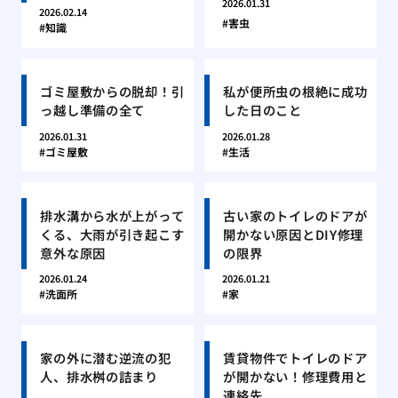
2026.01.31
2026.02.14
害虫
知識
ゴミ屋敷からの脱却！引
私が便所虫の根絶に成功
っ越し準備の全て
した日のこと
2026.01.31
2026.01.28
ゴミ屋敷
生活
排水溝から水が上がって
古い家のトイレのドアが
くる、大雨が引き起こす
開かない原因とDIY修理
意外な原因
の限界
2026.01.24
2026.01.21
洗面所
家
家の外に潜む逆流の犯
賃貸物件でトイレのドア
人、排水桝の詰まり
が開かない！修理費用と
連絡先