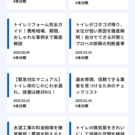
未分類
未分類
トイレリフォーム完全ガ
トイレがゴボゴボ鳴り、
イド！費用相場、期間、
水位が低い原因を徹底解
おしゃれな事例まで徹底
明！自分でできる対策と
解説
プロへの依頼の判断基準
2025.05.05
2025.03.10
未分類
未分類
【緊急対応マニュアル】
漏水修理、信頼できる業
トイレ床のじわじわ水漏
者を見つけるためのチェ
れ、放置は絶対NG！
ックリスト
2025.03.10
2025.01.14
未分類
未分類
水道工事の料金相場を徹
トイレの換気扇をきれい
底解説！費用を抑えるた
にして快適な空間を維持