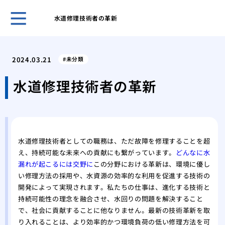
水道修理技術者の革新
古き
塗装
2024.03.21
未分類
「完
外壁
水道修理技術者の革新
理
屋根
る内
築4
水道修理技術者としての職務は、ただ故障を修理することを超
築4
え、持続可能な未来への貢献にも繋がっています。
どんなに水
高品
漏れが起こるには交野に
この分野における革新は、環境に優し
い修理方法の採用や、水資源の効率的な利用を促進する技術の
開発によって実現されます。私たちの仕事は、進化する技術と
持続可能性の理念を融合させ、水回りの問題を解決すること
で、社会に貢献することに他なりません。最新の技術革新を取
り入れることは、より効率的かつ環境負荷の低い修理方法を可