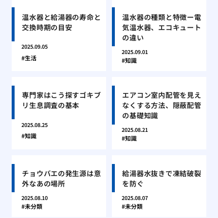
温水器と給湯器の寿命と
温水器の種類と特徴ー電
交換時期の目安
気温水器、エコキュート
の違い
2025.09.05
2025.09.01
生活
知識
専門家はこう探すゴキブ
エアコン室内配管を見え
リ生息調査の基本
なくする方法、隠蔽配管
の基礎知識
2025.08.25
2025.08.21
知識
知識
チョウバエの発生源は意
給湯器水抜きで凍結破裂
外なあの場所
を防ぐ
2025.08.10
2025.08.07
未分類
未分類