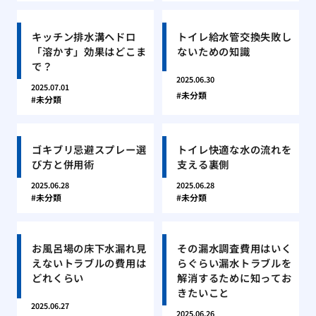
キッチン排水溝ヘドロ
トイレ給水管交換失敗し
「溶かす」効果はどこま
ないための知識
で？
2025.06.30
2025.07.01
未分類
未分類
ゴキブリ忌避スプレー選
トイレ快適な水の流れを
び方と併用術
支える裏側
2025.06.28
2025.06.28
未分類
未分類
お風呂場の床下水漏れ見
その漏水調査費用はいく
えないトラブルの費用は
らぐらい漏水トラブルを
どれくらい
解消するために知ってお
きたいこと
2025.06.27
2025.06.26