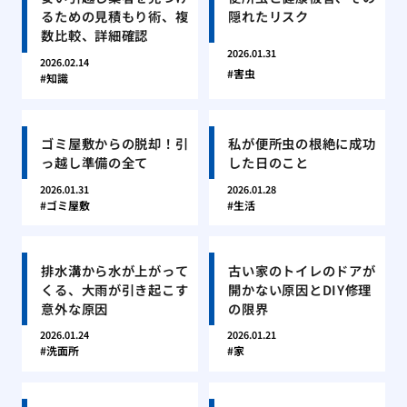
るための見積もり術、複
隠れたリスク
数比較、詳細確認
2026.01.31
2026.02.14
害虫
知識
ゴミ屋敷からの脱却！引
私が便所虫の根絶に成功
っ越し準備の全て
した日のこと
2026.01.31
2026.01.28
ゴミ屋敷
生活
排水溝から水が上がって
古い家のトイレのドアが
くる、大雨が引き起こす
開かない原因とDIY修理
意外な原因
の限界
2026.01.24
2026.01.21
洗面所
家