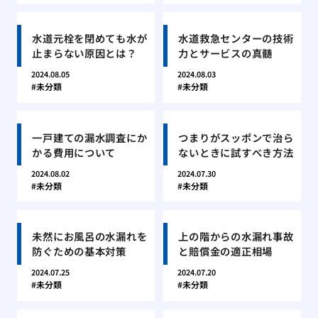
水道元栓を閉めても水が
水道救急センターの技術
止まらない原因とは？
力とサービスの真髄
2024.08.05
2024.08.03
未分類
未分類
一戸建ての漏水調査にか
つまりがスッポンで治ら
かる費用について
ないときに試すべき方法
2024.08.02
2024.07.30
未分類
未分類
未然にお風呂の水漏れを
上の階からの水漏れ事故
防ぐための基本対策
と賠償金の適正相場
2024.07.25
2024.07.20
未分類
未分類