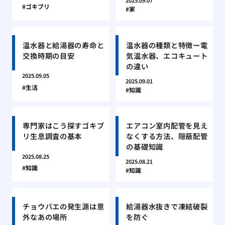
2025.09.07
ゴキブリ
家
温水器と給湯器の寿命と
温水器の種類と特徴ー電
交換時期の目安
気温水器、エコキュート
の違い
2025.09.05
2025.09.01
生活
知識
専門家はこう探すゴキブ
エアコン室内配管を見え
リ生息調査の基本
なくする方法、隠蔽配管
の基礎知識
2025.08.25
2025.08.21
知識
知識
チョウバエの発生源は意
給湯器水抜きで凍結破裂
外なあの場所
を防ぐ