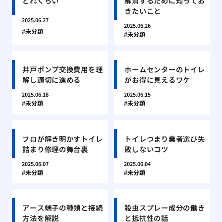
どれくらい
解消するために知ってお
きたいこと
2025.06.27
2025.06.26
未分類
未分類
井戸ポンプ交換費用を理
ホームセンターのトイレ
解し適切に進める
がお得に見えるワケ
2025.06.18
2025.06.15
未分類
未分類
プロが解き明かすトイレ
トイレつまり業者選び失
詰まり修理の舞台裏
敗しないコツ
2025.06.07
2025.06.04
未分類
未分類
アース端子の種類と接続
殺虫スプレー成分の働き
方法を解説
と抵抗性の話