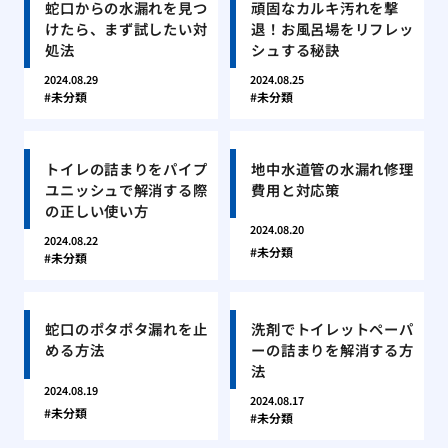
蛇口からの水漏れを見つ
頑固なカルキ汚れを撃
けたら、まず試したい対
退！お風呂場をリフレッ
処法
シュする秘訣
2024.08.29
2024.08.25
未分類
未分類
トイレの詰まりをパイプ
地中水道管の水漏れ修理
ユニッシュで解消する際
費用と対応策
の正しい使い方
2024.08.20
2024.08.22
未分類
未分類
蛇口のポタポタ漏れを止
洗剤でトイレットペーパ
める方法
ーの詰まりを解消する方
法
2024.08.19
2024.08.17
未分類
未分類