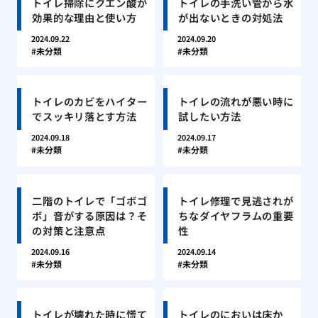
トイレ掃除にクエン酸が
トイレの手洗い管から水
効果的な理由と使い方
が出ないときの対処法
2024.09.22
2024.09.20
未分類
未分類
トイレのカビをハイター
トイレの流れが悪い時に
でスッキリ落とす方法
試したい方法
2024.09.18
2024.09.17
未分類
未分類
二階のトイレで「ゴボゴ
トイレ修理で見逃されが
ボ」音がする原因は？そ
ちなダイヤフラムの重要
の対策と注意点
性
2024.09.16
2024.09.14
未分類
未分類
トイレが壊れた時に慌て
トイレのにおいは床か