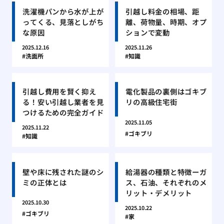
洗濯機パンから水が上が
引越し料金の相場、距
ってくる、見落としがち
離、荷物量、時期、オプ
な原因
ションで変動
2025.12.16
2025.11.26
洗面所
知識
引越し費用を賢く抑え
電化製品の裏側はゴキブ
る！安い引越し業者を見
リの高級住宅街
つけるための完全ガイド
2025.11.05
2025.11.22
ゴキブリ
知識
壁や床に残された謎のシ
給湯器の種類と特徴ーガ
ミの正体とは
ス、石油、それぞれのメ
リット・デメリット
2025.10.30
2025.10.22
ゴキブリ
家