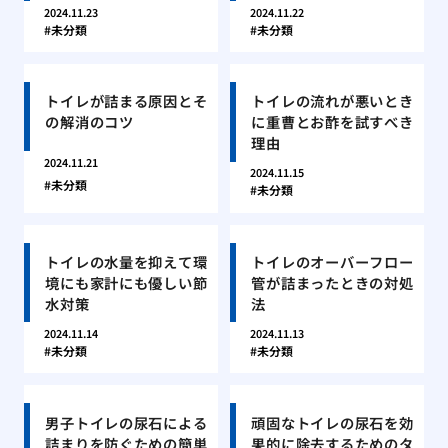
2024.11.23
2024.11.22
未分類
未分類
トイレが詰まる原因とそ
トイレの流れが悪いとき
の解消のコツ
に重曹とお酢を試すべき
理由
2024.11.21
2024.11.15
未分類
未分類
トイレの水量を抑えて環
トイレのオーバーフロー
境にも家計にも優しい節
管が詰まったときの対処
水対策
法
2024.11.14
2024.11.13
未分類
未分類
男子トイレの尿石による
頑固なトイレの尿石を効
詰まりを防ぐための簡単
果的に除去するためのタ