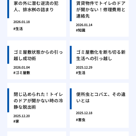
家の外に潜む逆流の犯
賃貸物件でトイレのドア
人、排水桝の詰まり
が開かない！修理費用と
連絡先
2026.01.18
2026.01.14
生活
知識
ゴミ屋敷状態からの引っ
ゴミ屋敷化を断ち切る新
越し成功術
生活への引っ越し
2026.01.04
2025.12.29
ゴミ屋敷
生活
閉じ込められた！トイレ
便所虫とコバエ、その違
のドアが開かない時の冷
いとは
静な脱出術
2025.12.18
2025.12.20
害虫
家