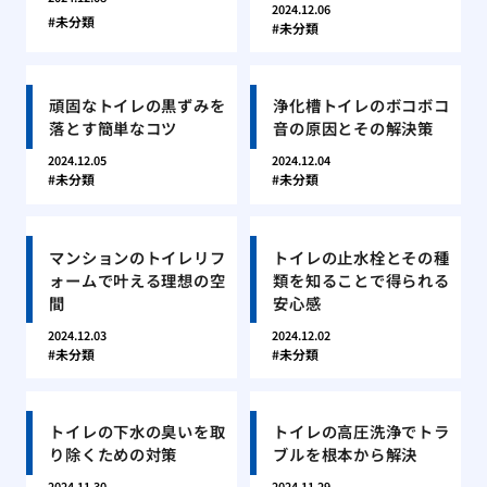
2024.12.06
未分類
未分類
頑固なトイレの黒ずみを
浄化槽トイレのボコボコ
落とす簡単なコツ
音の原因とその解決策
2024.12.05
2024.12.04
未分類
未分類
マンションのトイレリフ
トイレの止水栓とその種
ォームで叶える理想の空
類を知ることで得られる
間
安心感
2024.12.03
2024.12.02
未分類
未分類
トイレの下水の臭いを取
トイレの高圧洗浄でトラ
り除くための対策
ブルを根本から解決
2024.11.30
2024.11.29