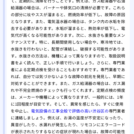
て、定期的に清掃を行うことです。例えば、ガス給湯器や石油
給湯器の場合は、バーナーや排気口の清掃が必要です。これら
の部分に埃やススが溜まると、燃焼効率が低下し、故障の原因
となります。また、電気温水器の場合は、タンク内の水垢を除
去する必要があります。水垢が溜まると、熱効率が低下し、電
気代が高くなる可能性があります。次に、水抜きも重要なメン
テナンスです。特に、長期間使用しない場合や、寒冷地では、
水抜きを行わないと、配管が凍結し、破損する可能性がありま
す。水抜きの方法は、機種によって異なりますので、取扱説明
書をよく読んで、正しい手順で行いましょう。さらに、専門業
者による定期点検を受けることもおすすめです。専門業者であ
れば、自分では気づかないような故障の前兆を発見し、早期に
対処することができます。また、ガス給湯器の場合は、ガス漏
れや不完全燃焼のチェックも行ってくれます。定期点検の頻度
は、メーカーや機種によって異なりますが、一般的には、1年
に1回程度が目安です。そして、異常を感じたら、すぐに使用
を中止し、
電気設備の工事全般で評価の高い渋谷区の
専門業者
に連絡しましょう。例えば、お湯の温度が不安定になったり、
異音がしたり、水漏れが発生したり、リモコンにエラーコード
が表示されたりするなどの症状が現れた場合は、故障の可能性