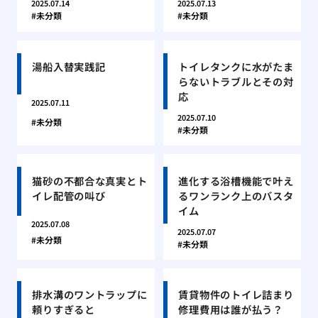
2025.07.14
2025.07.13
未分類
未分類
湯船入替実践記
トイレタンクに水がたま
らないトラブルとその対
応
2025.07.11
2025.07.10
未分類
未分類
猫砂の不都合な真実とト
進化する浴槽機能で叶え
イレ配管の叫び
るワンランク上のバスタ
イム
2025.07.08
2025.07.07
未分類
未分類
排水溝のワントラップに
賃貸物件のトイレ詰まり
頼りすぎると
修理費用は誰が払う？