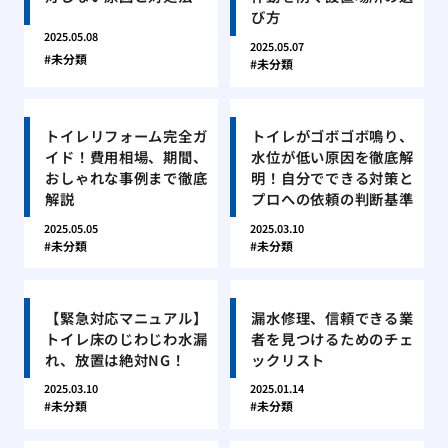
び方
2025.05.08
2025.05.07
未分類
未分類
トイレリフォーム完全ガ
トイレがゴボゴボ鳴り、
イド！費用相場、期間、
水位が低い原因を徹底解
おしゃれな事例まで徹底
明！自分でできる対策と
解説
プロへの依頼の判断基準
2025.05.05
2025.03.10
未分類
未分類
【緊急対応マニュアル】
漏水修理、信頼できる業
トイレ床のじわじわ水漏
者を見つけるためのチェ
れ、放置は絶対NG！
ックリスト
2025.03.10
2025.01.14
未分類
未分類