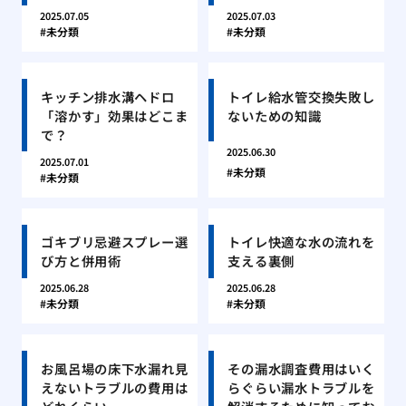
2025.07.05
2025.07.03
未分類
未分類
キッチン排水溝ヘドロ
トイレ給水管交換失敗し
「溶かす」効果はどこま
ないための知識
で？
2025.06.30
2025.07.01
未分類
未分類
ゴキブリ忌避スプレー選
トイレ快適な水の流れを
び方と併用術
支える裏側
2025.06.28
2025.06.28
未分類
未分類
お風呂場の床下水漏れ見
その漏水調査費用はいく
えないトラブルの費用は
らぐらい漏水トラブルを