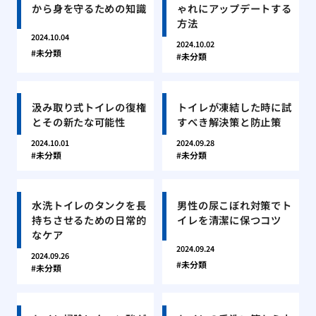
から身を守るための知識
ゃれにアップデートする
方法
2024.10.04
2024.10.02
未分類
未分類
汲み取り式トイレの復権
トイレが凍結した時に試
とその新たな可能性
すべき解決策と防止策
2024.10.01
2024.09.28
未分類
未分類
水洗トイレのタンクを長
男性の尿こぼれ対策でト
持ちさせるための日常的
イレを清潔に保つコツ
なケア
2024.09.24
2024.09.26
未分類
未分類