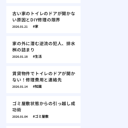
古い家のトイレのドアが開かな
い原因とDIY修理の限界
家
2026.01.21
家の外に潜む逆流の犯人、排水
桝の詰まり
生活
2026.01.18
賃貸物件でトイレのドアが開か
ない！修理費用と連絡先
知識
2026.01.14
ゴミ屋敷状態からの引っ越し成
功術
ゴミ屋敷
2026.01.04