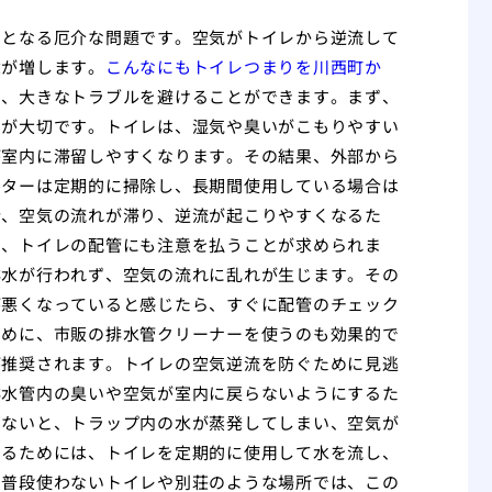
因となる厄介な問題です。空気がトイレから逆流して
念が増します。
こんなにもトイレつまりを川西町か
で、大きなトラブルを避けることができます。まず、
とが大切です。トイレは、湿気や臭いがこもりやすい
が室内に滞留しやすくなります。その結果、外部から
ルターは定期的に掃除し、長期間使用している場合は
合、空気の流れが滞り、逆流が起こりやすくなるた
に、トイレの配管にも注意を払うことが求められま
排水が行われず、空気の流れに乱れが生じます。その
が悪くなっていると感じたら、すぐに配管のチェック
ために、市販の排水管クリーナーを使うのも効果的で
が推奨されます。トイレの空気逆流を防ぐために見逃
排水管内の臭いや空気が室内に戻らないようにするた
しないと、トラップ内の水が蒸発してしまい、空気が
けるためには、トイレを定期的に使用して水を流し、
、普段使わないトイレや別荘のような場所では、この