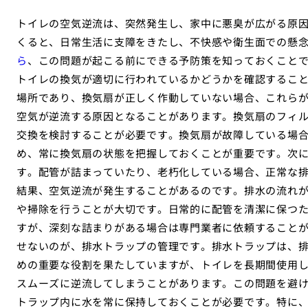
トイレの空気逆流は、突然発生し、家中に悪臭が広がる原
くると、日常生活に支障をきたし、不快感や衛生面での懸
ら
、この問題が起こる前にできる予防策を知っておくこと
トイレの換気が適切に行われているかどうかを確認するこ
場所であり、換気扇が正しく作動していない場合、これら
空気が逆流する原因となることがあります。換気扇のフィ
交換を検討することが必要です。換気扇が故障している場
め、常に換気扇の状態を把握しておくことが重要です。次
す。配管が詰まっていたり、老朽化している場合、正常な
結果、空気逆流が発生することがあるのです。排水の流れ
や掃除を行うことが大切です。日常的に配管を清潔に保つ
すが、深刻な詰まりがある場合は専門業者に依頼すること
せないのが、排水トラップの管理です。排水トラップは、
めの重要な役割を果たしていますが、トイレを長期間使用
スムーズに逆流してしまうことがあります。この問題を避
トラップ内に水を常に保持しておくことが必要です。特に