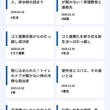
人、排水桝の詰まり
が開かない！修理費用と
連絡先
2026.01.18
2026.01.14
生活
知識
ゴミ屋敷状態からの引っ
ゴミ屋敷化を断ち切る新
越し成功術
生活への引っ越し
2026.01.04
2025.12.29
ゴミ屋敷
生活
閉じ込められた！トイレ
便所虫とコバエ、その違
のドアが開かない時の冷
いとは
静な脱出術
2025.12.18
2025.12.20
害虫
家
洗濯機パンから水が上が
引越し料金の相場、距