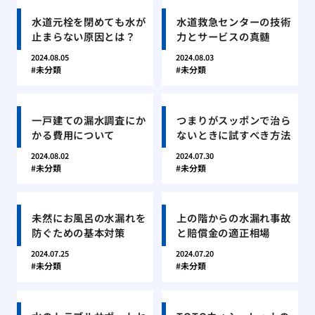
水道元栓を閉めても水が
水道救急センターの技術
止まらない原因とは？
力とサービスの真髄
2024.08.05
2024.08.03
未分類
未分類
一戸建ての漏水調査にか
つまりがスッポンで治ら
かる費用について
ないときに試すべき方法
2024.08.02
2024.07.30
未分類
未分類
未然にお風呂の水漏れを
上の階からの水漏れ事故
防ぐための基本対策
と賠償金の適正相場
2024.07.25
2024.07.20
未分類
未分類