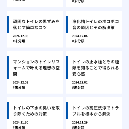
未分類
頑固なトイレの黒ずみを
浄化槽トイレのボコボコ
落とす簡単なコツ
音の原因とその解決策
2024.12.05
2024.12.04
未分類
未分類
マンションのトイレリフ
トイレの止水栓とその種
ォームで叶える理想の空
類を知ることで得られる
間
安心感
2024.12.03
2024.12.02
未分類
未分類
トイレの下水の臭いを取
トイレの高圧洗浄でトラ
り除くための対策
ブルを根本から解決
2024.11.30
2024.11.29
未分類
未分類