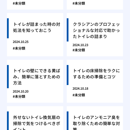
未分類
未分類
トイレが詰まった時の対
クラシアンのプロフェッ
処法を知っておこう
ショナルな対応で助かっ
たトイレの詰まり
2024.10.25
2024.10.23
未分類
未分類
トイレの壁にできる黄ば
トイレの床掃除をラクに
み、簡単に落とすための
するための準備とコツ
方法
2024.10.18
2024.10.20
未分類
未分類
外せないトイレ換気扇の
トイレのアンモニア臭を
掃除で気をつけるべきポ
取り除くための簡単な対
イント
策