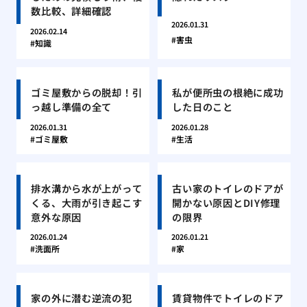
数比較、詳細確認
2026.01.31
2026.02.14
害虫
知識
ゴミ屋敷からの脱却！引
私が便所虫の根絶に成功
っ越し準備の全て
した日のこと
2026.01.31
2026.01.28
ゴミ屋敷
生活
排水溝から水が上がって
古い家のトイレのドアが
くる、大雨が引き起こす
開かない原因とDIY修理
意外な原因
の限界
2026.01.24
2026.01.21
洗面所
家
家の外に潜む逆流の犯
賃貸物件でトイレのドア