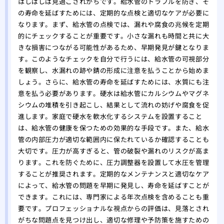
はしばしば見過ごされがちです。給水管のトラブルを防ぎ、そ
の寿命を延ばすためには、定期的な点検と適切なケアが必要に
なります。まず、給水管の点検では、漏れや腐食の兆候を定期
的にチェックすることが重要です。小さな漏れも時間と共に大
きな損害につながる可能性があるため、早期発見が鍵となりま
す。このようなチェックを自分で行うには、給水管の可視部分
を観察し、水漏れの跡や錆の形成に注意を払うことから始めま
しょう。さらに、給水管の寿命を延ばすためには、水質にも注
意を払う必要があります。硬水は給水管にカルシウムやマグネ
シウムの堆積を引き起こし、結果として流れの妨げや腐食を促
進します。家庭で硬水を軟水化するシステムを設置すること
は、給水管の健康を保つための効果的な手段です。また、給水
管の内部圧力が適切な範囲内に保たれているか確認することも
大切です。圧力が高すぎると、管の破裂や漏れのリスクが高ま
ります。これを防ぐために、圧力調整器を設置して水圧を管理
することが推奨されます。定期的なメンテナンスと適切なケア
によって、給水管の問題を早期に発見し、寿命を延ばすことが
できます。これには、専門家による年次点検を含めることも重
要です。プロフェッショナルな視点からの評価は、見落とされ
がちな問題点を見つけ出し、適切な修理や予防策を施すための