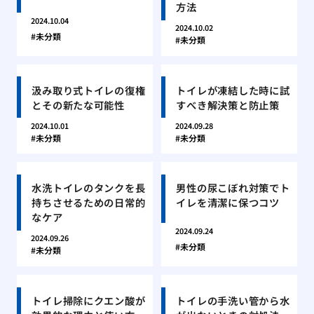
方法
2024.10.04
2024.10.02
未分類
未分類
汲み取り式トイレの復権
トイレが凍結した時に試
とその新たな可能性
すべき解決策と防止策
2024.10.01
2024.09.28
未分類
未分類
水洗トイレのタンクを長
男性の尿こぼれ対策でト
持ちさせるための日常的
イレを清潔に保つコツ
なケア
2024.09.24
2024.09.26
未分類
未分類
トイレ掃除にクエン酸が
トイレの手洗い管から水