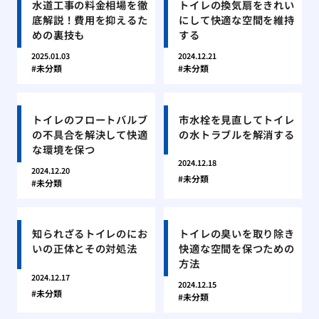
水道工事の料金相場を徹
トイレの換気扇をきれい
底解説！費用を抑えるた
にして快適な空間を維持
めの裏技も
する
2025.01.03
2024.12.21
未分類
未分類
トイレのフロートバルブ
市水栓を見直してトイレ
の不具合を解決して快適
の水トラブルを解消する
な環境を保つ
2024.12.18
2024.12.20
未分類
未分類
知られざるトイレのにお
トイレの臭いを取り除き
いの正体とその対処法
快適な空間を保つための
方法
2024.12.17
2024.12.15
未分類
未分類