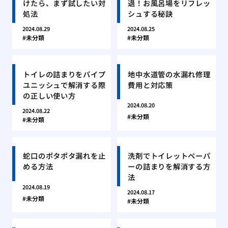
けたら、まず試したい対
退！お風呂場をリフレッ
処法
シュする秘訣
2024.08.29
2024.08.25
未分類
未分類
トイレの詰まりをパイプ
地中水道管の水漏れ修理
ユニッシュで解消する際
費用と対応策
の正しい使い方
2024.08.20
2024.08.22
未分類
未分類
蛇口のポタポタ漏れを止
洗剤でトイレットペーパ
める方法
ーの詰まりを解消する方
法
2024.08.19
2024.08.17
未分類
未分類