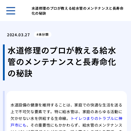
水道修理のプロが教える給水管のメンテナンスと長寿命
化の秘訣
古き
塗装
2024.03.27
未分類
「完
外壁
水道修理のプロが教える給水
理
管のメンテナンスと長寿命化
屋根
る内
の秘訣
築4
築4
高品
水道設備の健康を維持することは、家庭での快適な生活を送る
上で不可欠な要素です。特に給水管は、家庭のあらゆる活動に
欠かせない水を供給する生命線。
トイレつまりのトラブルに神
戸市にも
、その重要性にもかかわらず、給水管のメンテナンス