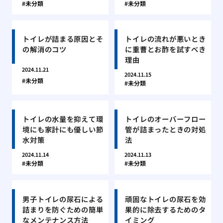
未分類
未分類
トイレが詰まる原因とそ
トイレの流れが悪いとき
の解消のコツ
に重曹とお酢を試すべき
理由
2024.11.21
2024.11.15
未分類
未分類
トイレの水量を抑えて環
トイレのオーバーフロー
境にも家計にも優しい節
管が詰まったときの対処
水対策
法
2024.11.14
2024.11.13
未分類
未分類
男子トイレの尿石による
頑固なトイレの尿石を効
詰まりを防ぐための簡単
果的に除去するためのタ
なメンテナンス方法
イミング