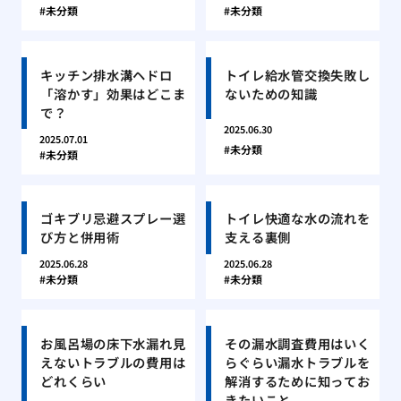
未分類
未分類
キッチン排水溝ヘドロ
トイレ給水管交換失敗し
「溶かす」効果はどこま
ないための知識
で？
2025.06.30
2025.07.01
未分類
未分類
ゴキブリ忌避スプレー選
トイレ快適な水の流れを
び方と併用術
支える裏側
2025.06.28
2025.06.28
未分類
未分類
お風呂場の床下水漏れ見
その漏水調査費用はいく
えないトラブルの費用は
らぐらい漏水トラブルを
どれくらい
解消するために知ってお
きたいこと