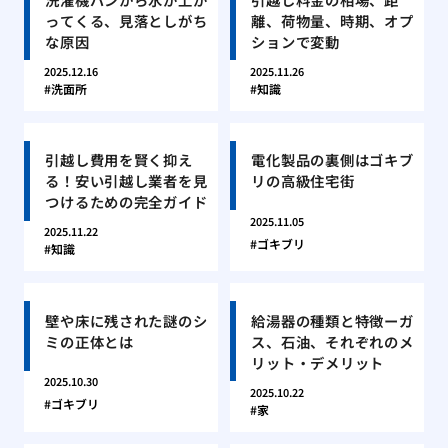
ってくる、見落としがち
離、荷物量、時期、オプ
な原因
ションで変動
2025.12.16
2025.11.26
洗面所
知識
引越し費用を賢く抑え
電化製品の裏側はゴキブ
る！安い引越し業者を見
リの高級住宅街
つけるための完全ガイド
2025.11.05
2025.11.22
ゴキブリ
知識
壁や床に残された謎のシ
給湯器の種類と特徴ーガ
ミの正体とは
ス、石油、それぞれのメ
リット・デメリット
2025.10.30
2025.10.22
ゴキブリ
家