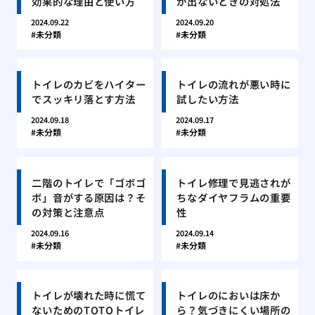
効果的な理由と使い方
が出ないときの対処法
2024.09.22
2024.09.20
未分類
未分類
トイレのカビをハイター
トイレの流れが悪い時に
でスッキリ落とす方法
試したい方法
2024.09.18
2024.09.17
未分類
未分類
二階のトイレで「ゴボゴ
トイレ修理で見逃されが
ボ」音がする原因は？そ
ちなダイヤフラムの重要
の対策と注意点
性
2024.09.16
2024.09.14
未分類
未分類
トイレが壊れた時に慌て
トイレのにおいは床か
ないためのTOTOトイレ
ら？気づきにくい場所の