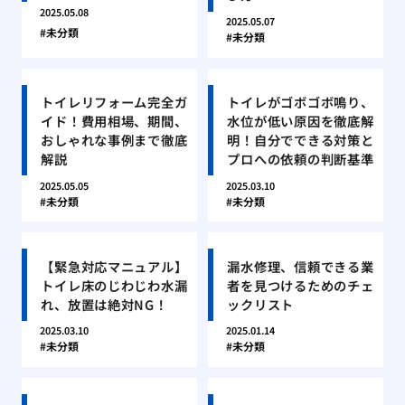
2025.05.08
2025.05.07
未分類
未分類
トイレリフォーム完全ガ
トイレがゴボゴボ鳴り、
イド！費用相場、期間、
水位が低い原因を徹底解
おしゃれな事例まで徹底
明！自分でできる対策と
解説
プロへの依頼の判断基準
2025.05.05
2025.03.10
未分類
未分類
【緊急対応マニュアル】
漏水修理、信頼できる業
トイレ床のじわじわ水漏
者を見つけるためのチェ
れ、放置は絶対NG！
ックリスト
2025.03.10
2025.01.14
未分類
未分類