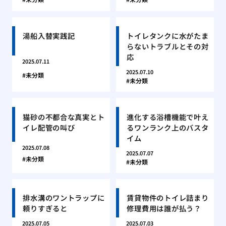
湯船入替実践記
トイレタンクに水がたま
らないトラブルとその対
応
2025.07.11
2025.07.10
未分類
未分類
猫砂の不都合な真実とト
進化する浴槽機能で叶え
イレ配管の叫び
るワンランク上のバスタ
イム
2025.07.08
2025.07.07
未分類
未分類
排水溝のワントラップに
賃貸物件のトイレ詰まり
頼りすぎると
修理費用は誰が払う？
2025.07.05
2025.07.03