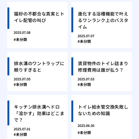
猫砂の不都合な真実とト
進化する浴槽機能で叶え
イレ配管の叫び
るワンランク上のバスタ
イム
2025.07.08
2025.07.07
未分類
未分類
排水溝のワントラップに
賃貸物件のトイレ詰まり
頼りすぎると
修理費用は誰が払う？
2025.07.05
2025.07.03
未分類
未分類
キッチン排水溝ヘドロ
トイレ給水管交換失敗し
「溶かす」効果はどこま
ないための知識
で？
2025.06.30
2025.07.01
未分類
未分類