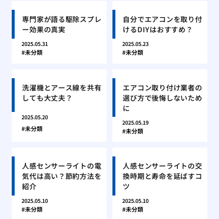
専門家が語る駆除スプレ
自分でエアコンを取り付
ー効果の真実
けるDIYはおすすめ？
2025.05.31
2025.05.23
未分類
未分類
洗濯機とアース線を共有
エアコン取り付け業者の
しても大丈夫？
選び方で後悔しないため
に
2025.05.20
2025.05.19
未分類
未分類
人感センサーライトの電
人感センサーライトの交
気代は高い？節約方法を
換時期と寿命を延ばすコ
紹介
ツ
2025.05.10
2025.05.10
未分類
未分類