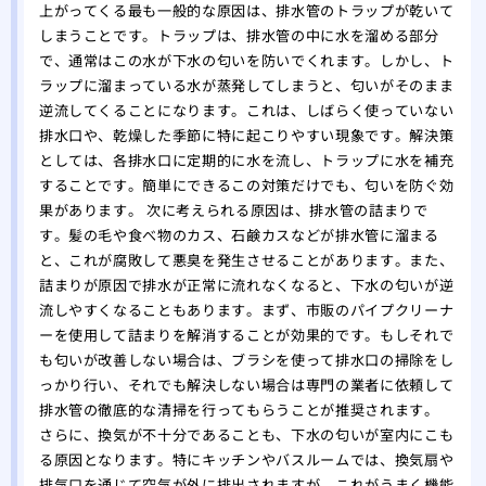
上がってくる最も一般的な原因は、排水管のトラップが乾いて
しまうことです。トラップは、排水管の中に水を溜める部分
で、通常はこの水が下水の匂いを防いでくれます。しかし、ト
ラップに溜まっている水が蒸発してしまうと、匂いがそのまま
逆流してくることになります。これは、しばらく使っていない
排水口や、乾燥した季節に特に起こりやすい現象です。解決策
としては、各排水口に定期的に水を流し、トラップに水を補充
することです。簡単にできるこの対策だけでも、匂いを防ぐ効
果があります。 次に考えられる原因は、排水管の詰まりで
す。髪の毛や食べ物のカス、石鹸カスなどが排水管に溜まる
と、これが腐敗して悪臭を発生させることがあります。また、
詰まりが原因で排水が正常に流れなくなると、下水の匂いが逆
流しやすくなることもあります。まず、市販のパイプクリーナ
ーを使用して詰まりを解消することが効果的です。もしそれで
も匂いが改善しない場合は、ブラシを使って排水口の掃除をし
っかり行い、それでも解決しない場合は専門の業者に依頼して
排水管の徹底的な清掃を行ってもらうことが推奨されます。
さらに、換気が不十分であることも、下水の匂いが室内にこも
る原因となります。特にキッチンやバスルームでは、換気扇や
排気口を通じて空気が外に排出されますが、これがうまく機能