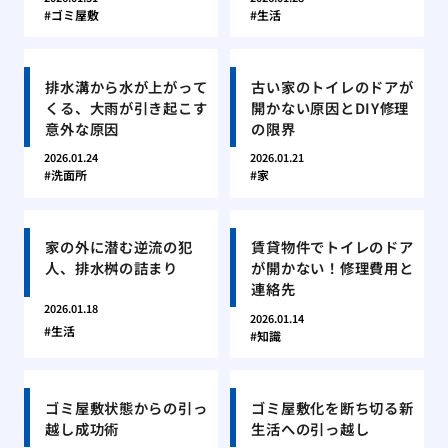
ゴミ屋敷
生活
排水溝から水が上がって
古い家のトイレのドアが
くる、大雨が引き起こす
開かない原因とDIY修理
意外な原因
の限界
2026.01.24
2026.01.21
洗面所
家
家の外に潜む逆流の犯
賃貸物件でトイレのドア
人、排水桝の詰まり
が開かない！修理費用と
連絡先
2026.01.18
2026.01.14
生活
知識
ゴミ屋敷状態からの引っ
ゴミ屋敷化を断ち切る新
越し成功術
生活への引っ越し