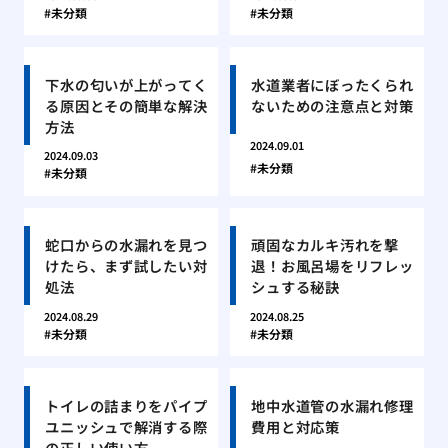
未分類
未分類
下水の匂いが上がってく
水道業者にぼったくられ
る原因とその簡単な解決
ないための注意点と対策
方法
2024.09.01
2024.09.03
未分類
未分類
蛇口からの水漏れを見つ
頑固なカルキ汚れを撃
けたら、まず試したい対
退！お風呂場をリフレッ
処法
シュする秘訣
2024.08.29
2024.08.25
未分類
未分類
トイレの詰まりをパイプ
地中水道管の水漏れ修理
ユニッシュで解消する際
費用と対応策
の正しい使い方