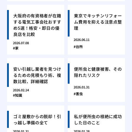
大阪府の有資格者が在籍
東京でキッチンリフォー
する電気工事会社おすす
ム費用を抑える注意点整
め5選！格安・即日の優
理
良店を比較
2026.06.11
2026.07.08
台所
家
安い引越し業者を見つけ
便所虫と健康被害、その
るための見積もり術、複
隠れたリスク
数比較、詳細確認
2026.01.31
2026.02.14
害虫
知識
ゴミ屋敷からの脱却！引
私が便所虫の根絶に成功
っ越し準備の全て
した日のこと
2026.01.31
2026.01.28