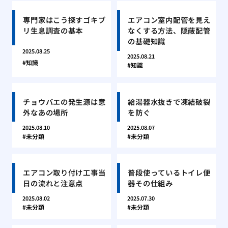
専門家はこう探すゴキブ
エアコン室内配管を見え
リ生息調査の基本
なくする方法、隠蔽配管
の基礎知識
2025.08.25
2025.08.21
知識
知識
チョウバエの発生源は意
給湯器水抜きで凍結破裂
外なあの場所
を防ぐ
2025.08.10
2025.08.07
未分類
未分類
エアコン取り付け工事当
普段使っているトイレ便
日の流れと注意点
器その仕組み
2025.08.02
2025.07.30
未分類
未分類