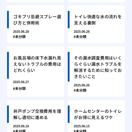
ゴキブリ忌避スプレー選
トイレ快適な水の流れを
び方と併用術
支える裏側
2025.06.28
2025.06.28
未分類
未分類
お風呂場の床下水漏れ見
その漏水調査費用はいく
えないトラブルの費用は
らぐらい漏水トラブルを
どれくらい
解消するために知ってお
きたいこと
2025.06.27
2025.06.26
未分類
未分類
井戸ポンプ交換費用を理
ホームセンターのトイレ
解し適切に進める
がお得に見えるワケ
2025.06.18
2025.06.15
未分類
未分類