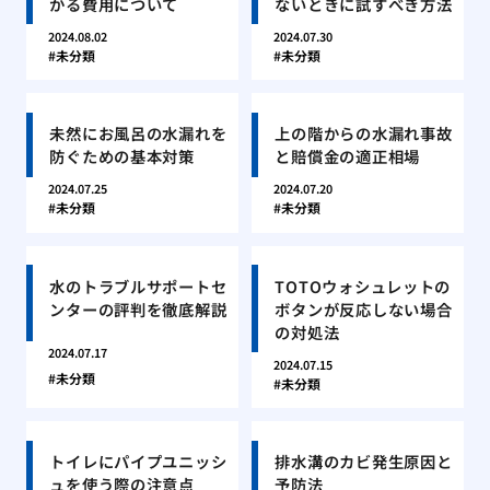
かる費用について
ないときに試すべき方法
2024.08.02
2024.07.30
未分類
未分類
未然にお風呂の水漏れを
上の階からの水漏れ事故
防ぐための基本対策
と賠償金の適正相場
2024.07.25
2024.07.20
未分類
未分類
水のトラブルサポートセ
TOTOウォシュレットの
ンターの評判を徹底解説
ボタンが反応しない場合
の対処法
2024.07.17
2024.07.15
未分類
未分類
トイレにパイプユニッシ
排水溝のカビ発生原因と
ュを使う際の注意点
予防法