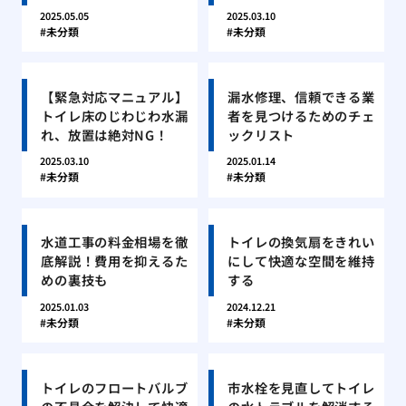
2025.05.05
2025.03.10
未分類
未分類
【緊急対応マニュアル】
漏水修理、信頼できる業
トイレ床のじわじわ水漏
者を見つけるためのチェ
れ、放置は絶対NG！
ックリスト
2025.03.10
2025.01.14
未分類
未分類
水道工事の料金相場を徹
トイレの換気扇をきれい
底解説！費用を抑えるた
にして快適な空間を維持
めの裏技も
する
2025.01.03
2024.12.21
未分類
未分類
トイレのフロートバルブ
市水栓を見直してトイレ