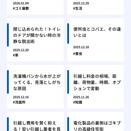
2026.01.04
2025.12.29
ゴミ屋敷
生活
閉じ込められた！トイレ
便所虫とコバエ、その違
のドアが開かない時の冷
いとは
静な脱出術
2025.12.18
2025.12.20
害虫
家
洗濯機パンから水が上が
引越し料金の相場、距
ってくる、見落としがち
離、荷物量、時期、オプ
な原因
ションで変動
2025.12.16
2025.11.26
洗面所
知識
引越し費用を賢く抑え
電化製品の裏側はゴキブ
る！安い引越し業者を見
リの高級住宅街