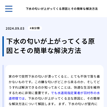
下水の匂いが上がってくる原因とその簡単な解決方法
古き
塗装
2024.09.03
未分類
「完
外壁
下水の匂いが上がってくる原
理
因とその簡単な解決方法
屋根
る内
築4
築4
高品
家の中で突然下水の匂いが漂ってくると、とても不快で落ち着
かないものです。この嫌な匂いがどこから来るのか、そしてど
うすれば解決できるのか知っておくことは、快適な生活を維持
するために非常に重要です。
でも水道局指定業者が羽村市の水
道修理では
、下水の匂いが上がってくる主な原因と、その簡単
な解決方法について解説します。 まず、下水の匂いが室内に