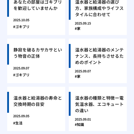
あなたの部屋はゴキブリ
温水器と給湯器の選び
を歓迎していませんか
方、家族構成やライフス
タイルに合わせて
2025.10.05
2025.09.15
ゴキブリ
家
静寂を破るカサカサとい
温水器と給湯器のメンテ
う物音の正体
ナンス、長持ちさせるた
めのポイント
2025.09.07
2025.09.07
ゴキブリ
家
温水器と給湯器の寿命と
温水器の種類と特徴ー電
交換時期の目安
気温水器、エコキュート
の違い
2025.09.05
2025.09.01
生活
知識