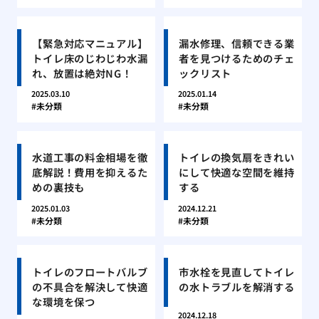
【緊急対応マニュアル】
漏水修理、信頼できる業
トイレ床のじわじわ水漏
者を見つけるためのチェ
れ、放置は絶対NG！
ックリスト
2025.03.10
2025.01.14
未分類
未分類
水道工事の料金相場を徹
トイレの換気扇をきれい
底解説！費用を抑えるた
にして快適な空間を維持
めの裏技も
する
2025.01.03
2024.12.21
未分類
未分類
トイレのフロートバルブ
市水栓を見直してトイレ
の不具合を解決して快適
の水トラブルを解消する
な環境を保つ
2024.12.18