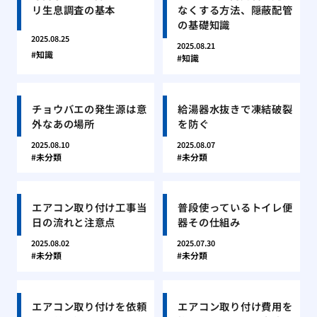
リ生息調査の基本
なくする方法、隠蔽配管
の基礎知識
2025.08.25
2025.08.21
知識
知識
チョウバエの発生源は意
給湯器水抜きで凍結破裂
外なあの場所
を防ぐ
2025.08.10
2025.08.07
未分類
未分類
エアコン取り付け工事当
普段使っているトイレ便
日の流れと注意点
器その仕組み
2025.08.02
2025.07.30
未分類
未分類
エアコン取り付けを依頼
エアコン取り付け費用を