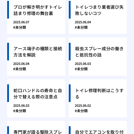
プロが解き明かすトイレ
トイレつまり業者選び失
詰まり修理の舞台裏
敗しないコツ
2025.06.07
2025.06.04
未分類
未分類
アース端子の種類と接続
殺虫スプレー成分の働き
方法を解説
と抵抗性の話
2025.06.04
2025.06.03
未分類
未分類
蛇口ハンドルの寿命と自
トイレ修理判断はこうす
分で替える際の注意点
る
2025.06.03
2025.06.02
未分類
未分類
専門家が語る駆除スプレ
自分でエアコンを取り付