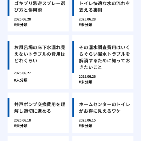
ゴキブリ忌避スプレー選
トイレ快適な水の流れを
び方と併用術
支える裏側
2025.06.28
2025.06.28
未分類
未分類
お風呂場の床下水漏れ見
その漏水調査費用はいく
えないトラブルの費用は
らぐらい漏水トラブルを
どれくらい
解消するために知ってお
きたいこと
2025.06.27
2025.06.26
未分類
未分類
井戸ポンプ交換費用を理
ホームセンターのトイレ
解し適切に進める
がお得に見えるワケ
2025.06.18
2025.06.15
未分類
未分類