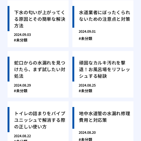
下水の匂いが上がってく
水道業者にぼったくられ
る原因とその簡単な解決
ないための注意点と対策
方法
2024.09.01
2024.09.03
未分類
未分類
蛇口からの水漏れを見つ
頑固なカルキ汚れを撃
けたら、まず試したい対
退！お風呂場をリフレッ
処法
シュする秘訣
2024.08.29
2024.08.25
未分類
未分類
トイレの詰まりをパイプ
地中水道管の水漏れ修理
ユニッシュで解消する際
費用と対応策
の正しい使い方
2024.08.20
2024.08.22
未分類