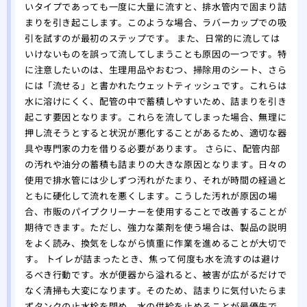
いタイプであっても一度に大量に流すと、排水管内で固まり詰
まりを引き起こします。このような場合、ラバーカップでの吸
引を試すのが最初のステップです。 また、日常的に流しては
いけないものを誤って流してしまうことも原因の一つです。特
に注意したいのは、生理用品やおむつ、掃除用のシート、さら
には「流せる」と書かれたウェットティッシュです。これらは
水に溶けにくく、配管の中で蓄積しやすいため、詰まりを引き
起こす要因となります。これらを流してしまった場合、無理に
押し流そうとすると状況が悪化することがあるため、適切な器
具や専門家の力を借りる必要があります。 さらに、配管内部
の汚れや油分の蓄積も詰まりの大きな原因となります。日々の
使用で排水管には少しずつ汚れがたまり、それが時間の経過と
ともに硬化して流れを悪くします。こうした汚れが原因の場
合、市販のパイプクリーナーを使用することで改善することが
期待できます。ただし、強力な薬剤を使う場合は、製品の説明
をよく読み、換気をしながら慎重に作業を進めることが大切で
す。 トイレが詰まったとき、焦って何度も水を流すのは避け
るべき行動です。水が便器から溢れると、被害が広がるだけで
なく清掃も大変になります。そのため、詰まりに気付いたらま
ずタンクの止水栓を閉め、水の供給を止めることが最優先で