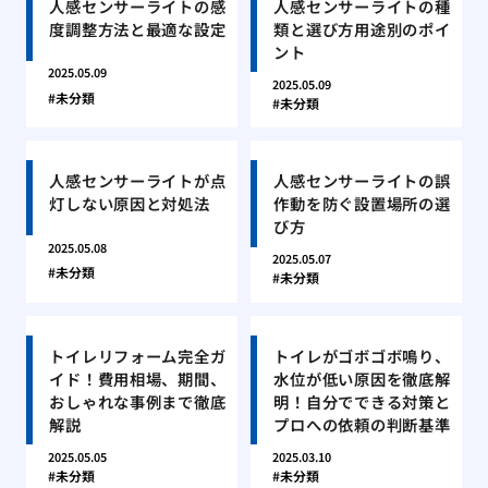
人感センサーライトの感
人感センサーライトの種
度調整方法と最適な設定
類と選び方用途別のポイ
ント
2025.05.09
2025.05.09
未分類
未分類
人感センサーライトが点
人感センサーライトの誤
灯しない原因と対処法
作動を防ぐ設置場所の選
び方
2025.05.08
2025.05.07
未分類
未分類
トイレリフォーム完全ガ
トイレがゴボゴボ鳴り、
イド！費用相場、期間、
水位が低い原因を徹底解
おしゃれな事例まで徹底
明！自分でできる対策と
解説
プロへの依頼の判断基準
2025.05.05
2025.03.10
未分類
未分類