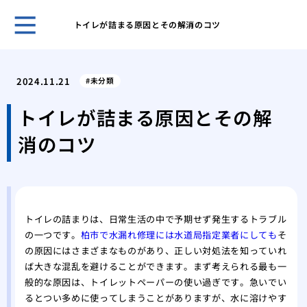
トイレが詰まる原因とその解消のコツ
古き
塗装
2024.11.21
未分類
「完
外壁
トイレが詰まる原因とその解
理
消のコツ
屋根
る内
築4
築4
高品
トイレの詰まりは、日常生活の中で予期せず発生するトラブル
の一つです。
柏市で水漏れ修理には水道局指定業者にしても
そ
の原因にはさまざまなものがあり、正しい対処法を知っていれ
ば大きな混乱を避けることができます。まず考えられる最も一
般的な原因は、トイレットペーパーの使い過ぎです。急いでい
るとつい多めに使ってしまうことがありますが、水に溶けやす