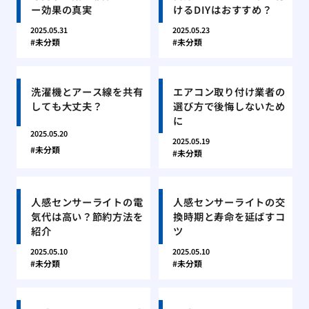
ー効果の真実
けるDIYはおすすめ？
2025.05.31
2025.05.23
未分類
未分類
洗濯機とアース線を共有
エアコン取り付け業者の
しても大丈夫？
選び方で後悔しないため
に
2025.05.20
2025.05.19
未分類
未分類
人感センサーライトの電
人感センサーライトの交
気代は高い？節約方法を
換時期と寿命を延ばすコ
紹介
ツ
2025.05.10
2025.05.10
未分類
未分類