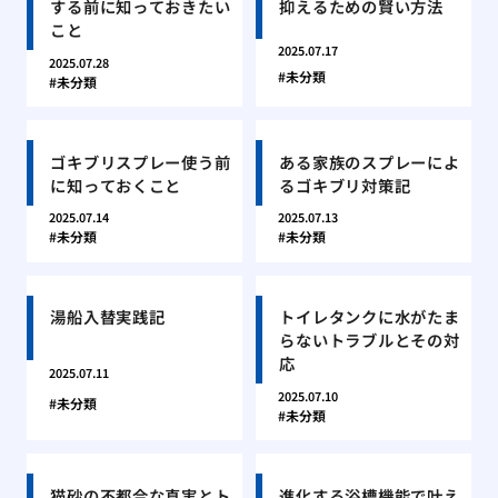
する前に知っておきたい
抑えるための賢い方法
こと
2025.07.17
2025.07.28
未分類
未分類
ゴキブリスプレー使う前
ある家族のスプレーによ
に知っておくこと
るゴキブリ対策記
2025.07.14
2025.07.13
未分類
未分類
湯船入替実践記
トイレタンクに水がたま
らないトラブルとその対
応
2025.07.11
2025.07.10
未分類
未分類
猫砂の不都合な真実とト
進化する浴槽機能で叶え