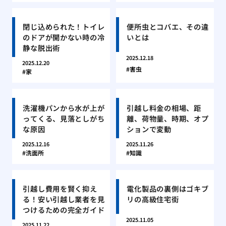
閉じ込められた！トイレ
便所虫とコバエ、その違
のドアが開かない時の冷
いとは
静な脱出術
2025.12.18
2025.12.20
害虫
家
洗濯機パンから水が上が
引越し料金の相場、距
ってくる、見落としがち
離、荷物量、時期、オプ
な原因
ションで変動
2025.12.16
2025.11.26
洗面所
知識
引越し費用を賢く抑え
電化製品の裏側はゴキブ
る！安い引越し業者を見
リの高級住宅街
つけるための完全ガイド
2025.11.05
2025.11.22