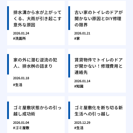
排水溝から水が上がって
古い家のトイレのドアが
くる、大雨が引き起こす
開かない原因とDIY修理
意外な原因
の限界
2026.01.24
2026.01.21
洗面所
家
家の外に潜む逆流の犯
賃貸物件でトイレのドア
人、排水桝の詰まり
が開かない！修理費用と
連絡先
2026.01.18
2026.01.14
生活
知識
ゴミ屋敷状態からの引っ
ゴミ屋敷化を断ち切る新
越し成功術
生活への引っ越し
2026.01.04
2025.12.29
ゴミ屋敷
生活