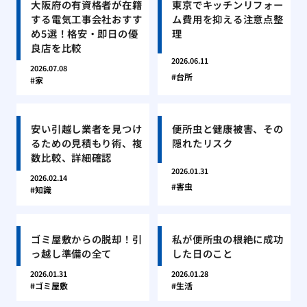
大阪府の有資格者が在籍
東京でキッチンリフォー
する電気工事会社おすす
ム費用を抑える注意点整
め5選！格安・即日の優
理
良店を比較
2026.06.11
2026.07.08
台所
家
安い引越し業者を見つけ
便所虫と健康被害、その
るための見積もり術、複
隠れたリスク
数比較、詳細確認
2026.01.31
2026.02.14
害虫
知識
ゴミ屋敷からの脱却！引
私が便所虫の根絶に成功
っ越し準備の全て
した日のこと
2026.01.31
2026.01.28
ゴミ屋敷
生活