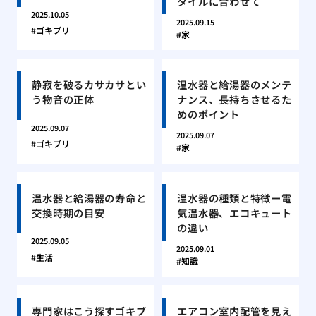
タイルに合わせて
2025.10.05
2025.09.15
ゴキブリ
家
静寂を破るカサカサとい
温水器と給湯器のメンテ
う物音の正体
ナンス、長持ちさせるた
めのポイント
2025.09.07
2025.09.07
ゴキブリ
家
温水器と給湯器の寿命と
温水器の種類と特徴ー電
交換時期の目安
気温水器、エコキュート
の違い
2025.09.05
2025.09.01
生活
知識
専門家はこう探すゴキブ
エアコン室内配管を見え