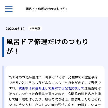
風呂ドア修理だけのつもりが！
古き
塗装
2022.06.10
未分類
「完
外壁
風呂ドア修理だけのつもり
理
が！
屋根
る内
築4
築4
高品
築35年の木造平屋建て一軒家といえば、光触媒で外壁塗装を
できるのところはもうどんなにあちこちガタがきていて当然で
すね。
吹田市は水道修理して漏水する配管交換して
建設当時は
持っていなかった自動車を買ったので、玄関脇の植え込みを潰
して駐車場を作ったり、屋根の吹き替え、塗装をしたりとそれ
なりに手を入れてきました。妻の要望に応えて台所も、システ