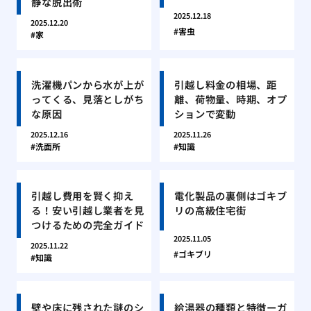
静な脱出術
2025.12.18
2025.12.20
害虫
家
洗濯機パンから水が上が
引越し料金の相場、距
ってくる、見落としがち
離、荷物量、時期、オプ
な原因
ションで変動
2025.12.16
2025.11.26
洗面所
知識
引越し費用を賢く抑え
電化製品の裏側はゴキブ
る！安い引越し業者を見
リの高級住宅街
つけるための完全ガイド
2025.11.05
2025.11.22
ゴキブリ
知識
壁や床に残された謎のシ
給湯器の種類と特徴ーガ