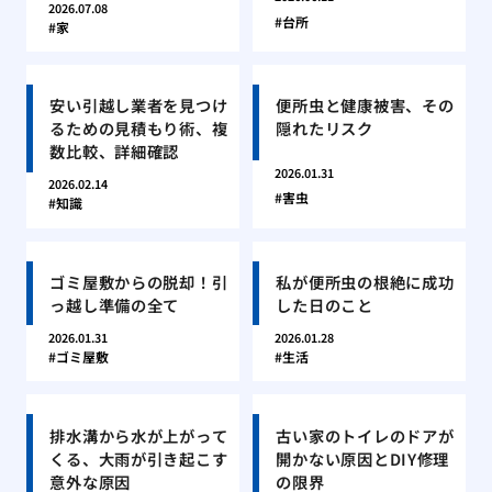
2026.07.08
台所
家
安い引越し業者を見つけ
便所虫と健康被害、その
るための見積もり術、複
隠れたリスク
数比較、詳細確認
2026.01.31
2026.02.14
害虫
知識
ゴミ屋敷からの脱却！引
私が便所虫の根絶に成功
っ越し準備の全て
した日のこと
2026.01.31
2026.01.28
ゴミ屋敷
生活
排水溝から水が上がって
古い家のトイレのドアが
くる、大雨が引き起こす
開かない原因とDIY修理
意外な原因
の限界