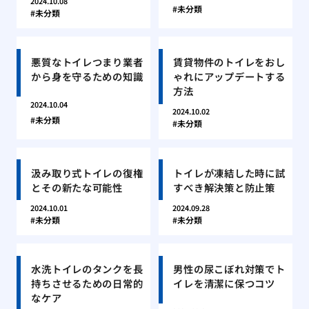
2024.10.08
未分類
未分類
悪質なトイレつまり業者
賃貸物件のトイレをおし
から身を守るための知識
ゃれにアップデートする
方法
2024.10.04
2024.10.02
未分類
未分類
汲み取り式トイレの復権
トイレが凍結した時に試
とその新たな可能性
すべき解決策と防止策
2024.10.01
2024.09.28
未分類
未分類
水洗トイレのタンクを長
男性の尿こぼれ対策でト
持ちさせるための日常的
イレを清潔に保つコツ
なケア