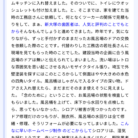
ムキッチンに入れ替えました。そのついでに、トイレにウオッ
シュレットも付け加えました。と、そこまでは、家を建てた当
時の工務店さんに依頼して、何となくツーカーの関係で見積も
りをして、まぁ、
新大塚の歯医者は、人気と評判のことでもと
から
そんなもんでしょうと進めてきました。昨年です。気にな
りながら、ずっと手付かずのままだったお風呂場のドアの交換
を依頼した際のことです。代替わりした工務店の若社長さんに
現場を見てもらった時のことでした。建設当時の企画に合う風
呂場のドアは無いと伝えられてしまいました。洗い場はレトロ
な雰囲気を思い起こさせる丸いモザイクタイル張り。埼玉で外
壁塗装を探すにはこのところからして側面はやや大きめの水色
の四角いタイル。風呂桶はしゃがんで入るタイプの深い物。ド
アさえ入れ替えたら、まだまだそのまま使えそうに見えまし
た。「念のために」ということで、お風呂場の状態を検査して
もらいました。風呂桶を上げて、床下から水回りを点検した
ら、思ってもいなかった、シロアリ被害が見つかったのです。
ドア修理だけのつもりが、脱衣所、風呂場の水回りは全て修
繕・修理、そうリフォームが必要になってしまいました。
こん
なに早いホームページ制作 のどこからして
シロアリは、湿気
を好むようです。幸いにも被害はそう大きくはなく、駆除業者