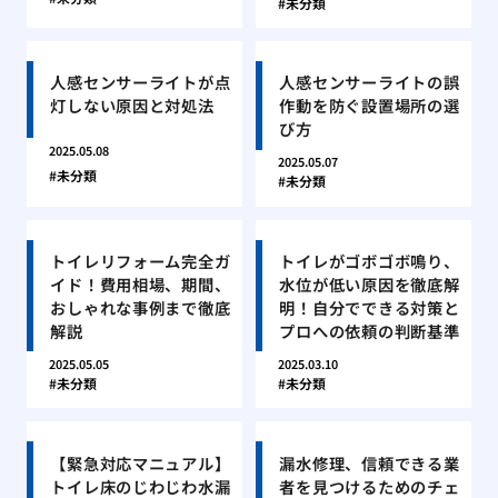
未分類
人感センサーライトが点
人感センサーライトの誤
灯しない原因と対処法
作動を防ぐ設置場所の選
び方
2025.05.08
2025.05.07
未分類
未分類
トイレリフォーム完全ガ
トイレがゴボゴボ鳴り、
イド！費用相場、期間、
水位が低い原因を徹底解
おしゃれな事例まで徹底
明！自分でできる対策と
解説
プロへの依頼の判断基準
2025.05.05
2025.03.10
未分類
未分類
【緊急対応マニュアル】
漏水修理、信頼できる業
トイレ床のじわじわ水漏
者を見つけるためのチェ