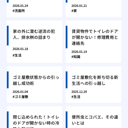
2026.01.24
2026.01.21
洗面所
家
家の外に潜む逆流の犯
賃貸物件でトイレのドア
人、排水桝の詰まり
が開かない！修理費用と
連絡先
2026.01.18
2026.01.14
生活
知識
ゴミ屋敷状態からの引っ
ゴミ屋敷化を断ち切る新
越し成功術
生活への引っ越し
2026.01.04
2025.12.29
ゴミ屋敷
生活
閉じ込められた！トイレ
便所虫とコバエ、その違
のドアが開かない時の冷
いとは