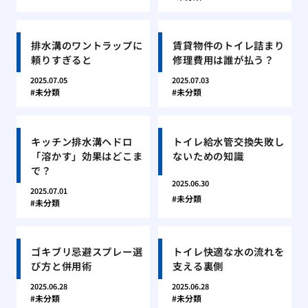
排水溝のワントラップに
賃貸物件のトイレ詰まり
頼りすぎると
修理費用は誰が払う？
2025.07.05
2025.07.03
未分類
未分類
キッチン排水溝ヘドロ
トイレ給水管交換失敗し
「溶かす」効果はどこま
ないための知識
で？
2025.06.30
2025.07.01
未分類
未分類
ゴキブリ忌避スプレー選
トイレ快適な水の流れを
び方と併用術
支える裏側
2025.06.28
2025.06.28
未分類
未分類