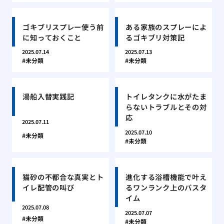
ゴキブリスプレー使う前
ある家族のスプレーによ
に知っておくこと
るゴキブリ対策記
2025.07.14
2025.07.13
未分類
未分類
湯船入替実践記
トイレタンクに水がたま
らないトラブルとその対
応
2025.07.11
2025.07.10
未分類
未分類
猫砂の不都合な真実とト
進化する浴槽機能で叶え
イレ配管の叫び
るワンランク上のバスタ
イム
2025.07.08
2025.07.07
未分類
未分類