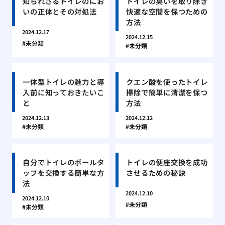
知られざるトイレのにお
トイレの臭いを取り除き
いの正体とその対処法
快適な空間を保つための
方法
2024.12.17
2024.12.15
未分類
未分類
一体型トイレの魅力と導
クエン酸を使ったトイレ
入前に知っておきたいこ
掃除で簡単に清潔を保つ
と
方法
2024.12.13
2024.12.12
未分類
未分類
自分でトイレのボールタ
トイレの便座交換を成功
ップを交換する簡単な方
させるための秘訣
法
2024.12.10
2024.12.10
未分類
未分類