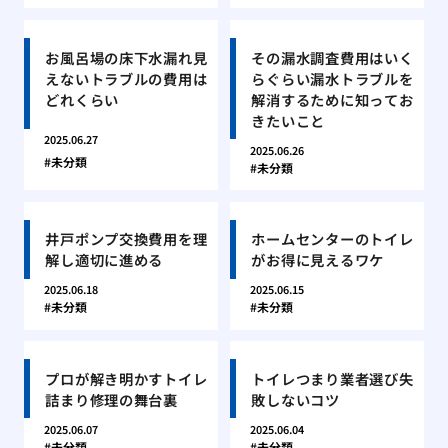
お風呂場の床下水漏れ見
その漏水調査費用はいく
えないトラブルの費用は
らぐらい漏水トラブルを
どれくらい
解消するために知ってお
きたいこと
2025.06.27
2025.06.26
未分類
未分類
井戸ポンプ交換費用を理
ホームセンターのトイレ
解し適切に進める
がお得に見えるワケ
2025.06.18
2025.06.15
未分類
未分類
プロが解き明かすトイレ
トイレつまり業者選び失
詰まり修理の舞台裏
敗しないコツ
2025.06.07
2025.06.04
未分類
未分類