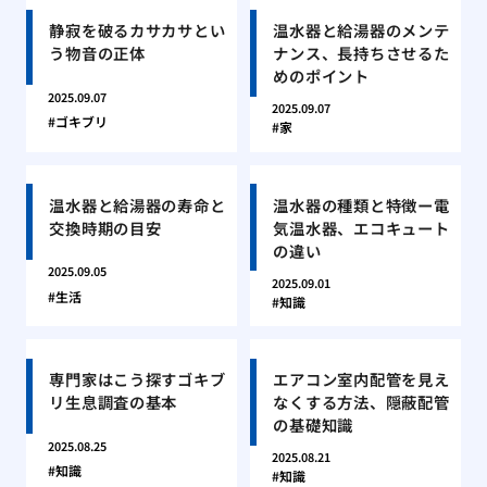
静寂を破るカサカサとい
温水器と給湯器のメンテ
う物音の正体
ナンス、長持ちさせるた
めのポイント
2025.09.07
2025.09.07
ゴキブリ
家
温水器と給湯器の寿命と
温水器の種類と特徴ー電
交換時期の目安
気温水器、エコキュート
の違い
2025.09.05
2025.09.01
生活
知識
専門家はこう探すゴキブ
エアコン室内配管を見え
リ生息調査の基本
なくする方法、隠蔽配管
の基礎知識
2025.08.25
2025.08.21
知識
知識