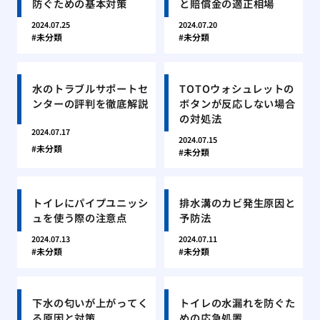
防ぐための基本対策
と賠償金の適正相場
2024.07.25
2024.07.20
未分類
未分類
水のトラブルサポートセ
TOTOウォシュレットの
ンターの評判を徹底解説
ボタンが反応しない場合
の対処法
2024.07.17
2024.07.15
未分類
未分類
トイレにパイプユニッシ
排水溝のカビ発生原因と
ュを使う際の注意点
予防法
2024.07.13
2024.07.11
未分類
未分類
下水の匂いが上がってく
トイレの水漏れを防ぐた
る原因と対策
めの応急処置