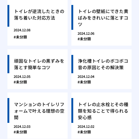
トイレが逆流したときの
トイレの壁紙にできた黄
落ち着いた対応方法
ばみをきれいに落とすコ
ツ
2024.12.08
2024.12.06
未分類
未分類
頑固なトイレの黒ずみを
浄化槽トイレのボコボコ
落とす簡単なコツ
音の原因とその解決策
2024.12.05
2024.12.04
未分類
未分類
マンションのトイレリフ
トイレの止水栓とその種
ォームで叶える理想の空
類を知ることで得られる
間
安心感
2024.12.03
2024.12.02
未分類
未分類