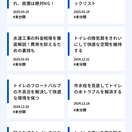
れ、放置は絶対NG！
ックリスト
2025.03.10
2025.01.14
未分類
未分類
水道工事の料金相場を徹
トイレの換気扇をきれい
底解説！費用を抑えるた
にして快適な空間を維持
めの裏技も
する
2025.01.03
2024.12.21
未分類
未分類
トイレのフロートバルブ
市水栓を見直してトイレ
の不具合を解決して快適
の水トラブルを解消する
な環境を保つ
2024.12.18
2024.12.20
未分類
未分類