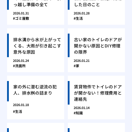
っ越し準備の全て
した日のこと
2026.01.31
2026.01.28
ゴミ屋敷
生活
排水溝から水が上がって
古い家のトイレのドアが
くる、大雨が引き起こす
開かない原因とDIY修理
意外な原因
の限界
2026.01.24
2026.01.21
洗面所
家
家の外に潜む逆流の犯
賃貸物件でトイレのドア
人、排水桝の詰まり
が開かない！修理費用と
連絡先
2026.01.18
2026.01.14
生活
知識