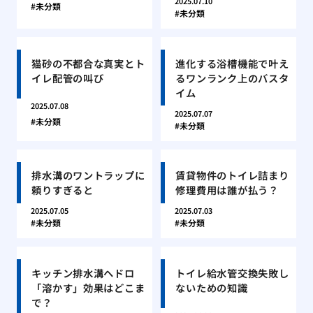
2025.07.10
未分類
未分類
猫砂の不都合な真実とト
進化する浴槽機能で叶え
イレ配管の叫び
るワンランク上のバスタ
イム
2025.07.08
2025.07.07
未分類
未分類
排水溝のワントラップに
賃貸物件のトイレ詰まり
頼りすぎると
修理費用は誰が払う？
2025.07.05
2025.07.03
未分類
未分類
キッチン排水溝ヘドロ
トイレ給水管交換失敗し
「溶かす」効果はどこま
ないための知識
で？