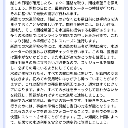
越しの日程が確定したら、すぐに連絡を取り、閉栓希望日を伝え
ましょう。閉栓の日には、最終的な水メーターの検針が行われ、
それに基づいて最後の請求が行われます。
新居での水道開栓は、引越しの少なくとも数日前には手続きを済
ませておくことが望ましいです。開栓手続きには、新しい住所、
連絡先、そして開栓希望日を水道局に提供する必要があります。
多くの水道局ではオンラインや電話での申し込みが可能で、これ
により引越しの準備がさらにスムーズに進行します。
新居での水道開栓の際には、水道局の担当者が現地に来て、水道
メーターの設置および初期チェックを行います。この時、担当者
は漏水がないかどうか、また水圧が適切かどうかを確認します。
開栓手続きの際に立ち会いが必要なので、スケジュールを調整
し、必ずその場にいるようにしてください。
水道が開栓されたら、すべての蛇口を順に開いて、配管内の空気
を抜きます。初めての使用時には水が少し濁っていることがあり
ますが、これは配管内の残留物が原因であり、通常はすぐにクリ
アになります。また、すべての水栓をチェックして漏れがないか
を確認し、問題があればすぐに水道局に連絡しましょう。
新居での水道開栓は、新生活の第一歩です。手続きをスムーズに
行うためには、事前の準備と引越し当日の対応が鍵となります。
これらのステップを適切にフォローすることで、新居での生活を
快適にスタートさせることができます。正しい知識と計画によっ
て、新居での水道利用を安全かつ効率的に管理しましょう。