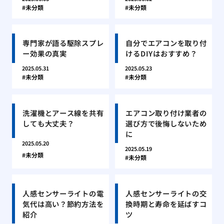
未分類
未分類
専門家が語る駆除スプレ
自分でエアコンを取り付
ー効果の真実
けるDIYはおすすめ？
2025.05.31
2025.05.23
未分類
未分類
洗濯機とアース線を共有
エアコン取り付け業者の
しても大丈夫？
選び方で後悔しないため
に
2025.05.20
2025.05.19
未分類
未分類
人感センサーライトの電
人感センサーライトの交
気代は高い？節約方法を
換時期と寿命を延ばすコ
紹介
ツ