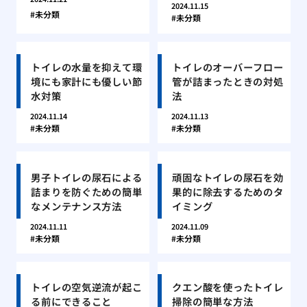
2024.11.15
未分類
未分類
トイレの水量を抑えて環
トイレのオーバーフロー
境にも家計にも優しい節
管が詰まったときの対処
水対策
法
2024.11.14
2024.11.13
未分類
未分類
男子トイレの尿石による
頑固なトイレの尿石を効
詰まりを防ぐための簡単
果的に除去するためのタ
なメンテナンス方法
イミング
2024.11.11
2024.11.09
未分類
未分類
トイレの空気逆流が起こ
クエン酸を使ったトイレ
る前にできること
掃除の簡単な方法