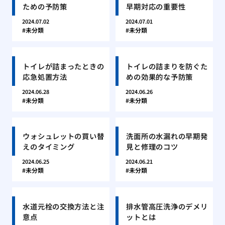
ための予防策
早期対応の重要性
2024.07.02
2024.07.01
未分類
未分類
トイレが詰まったときの
トイレの詰まりを防ぐた
応急処置方法
めの効果的な予防策
2024.06.28
2024.06.26
未分類
未分類
ウォシュレットの買い替
洗面所の水漏れの早期発
えのタイミング
見と修理のコツ
2024.06.25
2024.06.21
未分類
未分類
水道元栓の交換方法と注
排水管高圧洗浄のデメリ
意点
ットとは