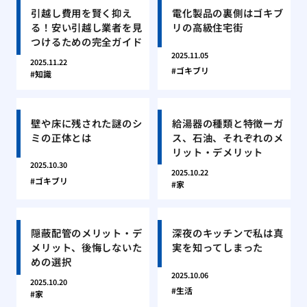
引越し費用を賢く抑え
電化製品の裏側はゴキブ
る！安い引越し業者を見
リの高級住宅街
つけるための完全ガイド
2025.11.05
2025.11.22
ゴキブリ
知識
壁や床に残された謎のシ
給湯器の種類と特徴ーガ
ミの正体とは
ス、石油、それぞれのメ
リット・デメリット
2025.10.30
2025.10.22
ゴキブリ
家
隠蔽配管のメリット・デ
深夜のキッチンで私は真
メリット、後悔しないた
実を知ってしまった
めの選択
2025.10.06
2025.10.20
生活
家