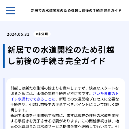
新居での水道開栓のため引越し前後の手続き完全ガイド
古き
塗装
2024.05.31
未分類
「完
外壁
新居での水道開栓のため引越
理
し前後の手続き完全ガイド
屋根
る内
築4
築4
引越しは新たな生活の始まりを意味しますが、快適なスタートを
高品
切るためには、水道の開栓手続きが不可欠です。
さいたま市のト
イレ水漏れでできることに
、新居での水道開栓プロセスに必要な
手続きや、引越し前後での注意すべきポイントについて詳しく説
明します。
新居で水道を利用開始する前に、まずは現在の住居の水道を閉栓
する手続きを完了させる必要があります。この閉栓手続きは、地
元の水道局または水道サービス提供企業へ連絡して行います。引