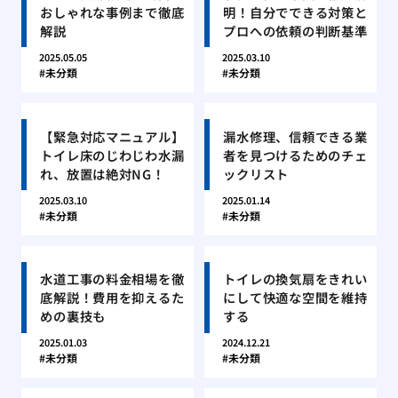
おしゃれな事例まで徹底
明！自分でできる対策と
解説
プロへの依頼の判断基準
2025.05.05
2025.03.10
未分類
未分類
【緊急対応マニュアル】
漏水修理、信頼できる業
トイレ床のじわじわ水漏
者を見つけるためのチェ
れ、放置は絶対NG！
ックリスト
2025.03.10
2025.01.14
未分類
未分類
水道工事の料金相場を徹
トイレの換気扇をきれい
底解説！費用を抑えるた
にして快適な空間を維持
めの裏技も
する
2025.01.03
2024.12.21
未分類
未分類