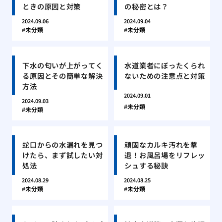
ときの原因と対策
の秘密とは？
2024.09.06
2024.09.04
未分類
未分類
下水の匂いが上がってく
水道業者にぼったくられ
る原因とその簡単な解決
ないための注意点と対策
方法
2024.09.01
2024.09.03
未分類
未分類
蛇口からの水漏れを見つ
頑固なカルキ汚れを撃
けたら、まず試したい対
退！お風呂場をリフレッ
処法
シュする秘訣
2024.08.29
2024.08.25
未分類
未分類