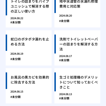
トイレの詰まりをパイプ
地中水道管の水漏れ修理
ユニッシュで解消する際
費用と対応策
の正しい使い方
2024.08.20
2024.08.22
未分類
未分類
蛇口のポタポタ漏れを止
洗剤でトイレットペーパ
める方法
ーの詰まりを解消する方
法
2024.08.19
2024.08.17
未分類
未分類
お風呂の黒カビを効果的
生ゴミ処理機のデメリッ
に除去する方法
トについて知っておくべ
きこと
2024.08.15
2024.08.13
未分類
未分類