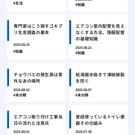
生活
知識
専門家はこう探すゴキブ
エアコン室内配管を見え
リ生息調査の基本
なくする方法、隠蔽配管
の基礎知識
2025.08.25
2025.08.21
知識
知識
チョウバエの発生源は意
給湯器水抜きで凍結破裂
外なあの場所
を防ぐ
2025.08.10
2025.08.07
未分類
未分類
エアコン取り付け工事当
普段使っているトイレ便
日の流れと注意点
器その仕組み
2025.08.02
2025.07.30