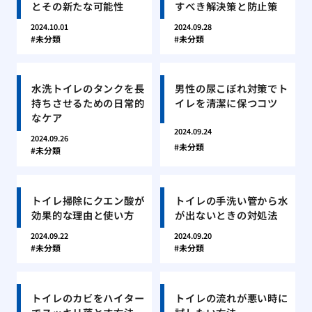
とその新たな可能性
すべき解決策と防止策
2024.10.01
2024.09.28
未分類
未分類
水洗トイレのタンクを長
男性の尿こぼれ対策でト
持ちさせるための日常的
イレを清潔に保つコツ
なケア
2024.09.24
2024.09.26
未分類
未分類
トイレ掃除にクエン酸が
トイレの手洗い管から水
効果的な理由と使い方
が出ないときの対処法
2024.09.22
2024.09.20
未分類
未分類
トイレのカビをハイター
トイレの流れが悪い時に