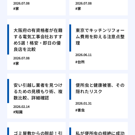
2026.07.08
2026.07.08
家
家
大阪府の有資格者が在籍
東京でキッチンリフォー
する電気工事会社おすす
ム費用を抑える注意点整
め5選！格安・即日の優
理
良店を比較
2026.06.11
2026.07.08
台所
家
安い引越し業者を見つけ
便所虫と健康被害、その
るための見積もり術、複
隠れたリスク
数比較、詳細確認
2026.01.31
2026.02.14
害虫
知識
ゴミ屋敷からの脱却！引
私が便所虫の根絶に成功