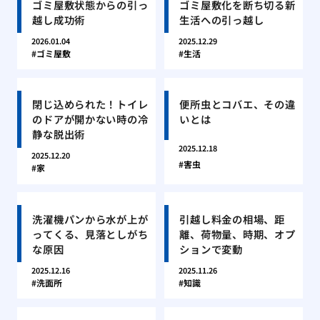
ゴミ屋敷状態からの引っ
ゴミ屋敷化を断ち切る新
越し成功術
生活への引っ越し
2026.01.04
2025.12.29
ゴミ屋敷
生活
閉じ込められた！トイレ
便所虫とコバエ、その違
のドアが開かない時の冷
いとは
静な脱出術
2025.12.18
2025.12.20
害虫
家
洗濯機パンから水が上が
引越し料金の相場、距
ってくる、見落としがち
離、荷物量、時期、オプ
な原因
ションで変動
2025.12.16
2025.11.26
洗面所
知識