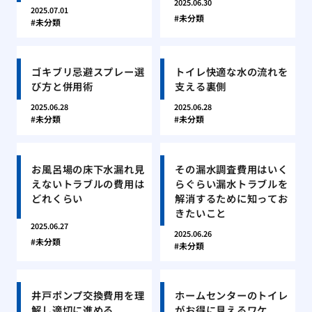
2025.06.30
2025.07.01
未分類
未分類
ゴキブリ忌避スプレー選
トイレ快適な水の流れを
び方と併用術
支える裏側
2025.06.28
2025.06.28
未分類
未分類
お風呂場の床下水漏れ見
その漏水調査費用はいく
えないトラブルの費用は
らぐらい漏水トラブルを
どれくらい
解消するために知ってお
きたいこと
2025.06.27
2025.06.26
未分類
未分類
井戸ポンプ交換費用を理
ホームセンターのトイレ
解し適切に進める
がお得に見えるワケ