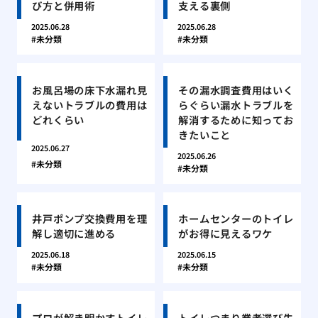
び方と併用術
支える裏側
2025.06.28
2025.06.28
未分類
未分類
お風呂場の床下水漏れ見
その漏水調査費用はいく
えないトラブルの費用は
らぐらい漏水トラブルを
どれくらい
解消するために知ってお
きたいこと
2025.06.27
2025.06.26
未分類
未分類
井戸ポンプ交換費用を理
ホームセンターのトイレ
解し適切に進める
がお得に見えるワケ
2025.06.18
2025.06.15
未分類
未分類
プロが解き明かすトイレ
トイレつまり業者選び失