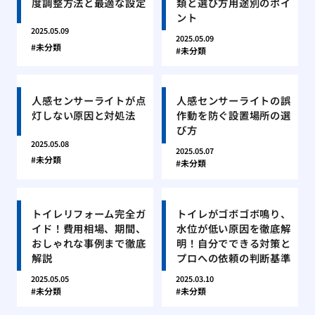
度調整方法と最適な設定
類と選び方用途別のポイ
ント
2025.05.09
2025.05.09
未分類
未分類
人感センサーライトが点
人感センサーライトの誤
灯しない原因と対処法
作動を防ぐ設置場所の選
び方
2025.05.08
2025.05.07
未分類
未分類
トイレリフォーム完全ガ
トイレがゴボゴボ鳴り、
イド！費用相場、期間、
水位が低い原因を徹底解
おしゃれな事例まで徹底
明！自分でできる対策と
解説
プロへの依頼の判断基準
2025.05.05
2025.03.10
未分類
未分類