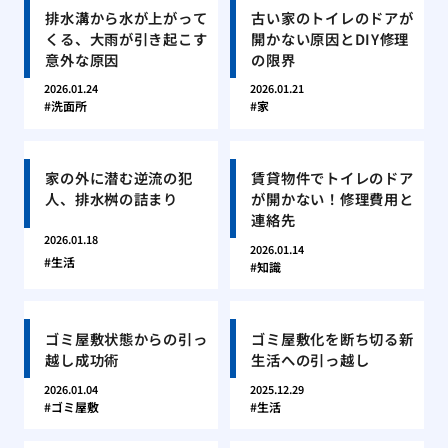
排水溝から水が上がって
古い家のトイレのドアが
くる、大雨が引き起こす
開かない原因とDIY修理
意外な原因
の限界
2026.01.24
2026.01.21
洗面所
家
家の外に潜む逆流の犯
賃貸物件でトイレのドア
人、排水桝の詰まり
が開かない！修理費用と
連絡先
2026.01.18
2026.01.14
生活
知識
ゴミ屋敷状態からの引っ
ゴミ屋敷化を断ち切る新
越し成功術
生活への引っ越し
2026.01.04
2025.12.29
ゴミ屋敷
生活