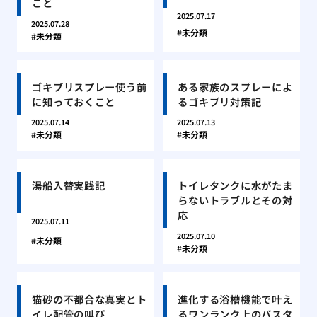
こと
2025.07.17
2025.07.28
未分類
未分類
ゴキブリスプレー使う前
ある家族のスプレーによ
に知っておくこと
るゴキブリ対策記
2025.07.14
2025.07.13
未分類
未分類
湯船入替実践記
トイレタンクに水がたま
らないトラブルとその対
応
2025.07.11
2025.07.10
未分類
未分類
猫砂の不都合な真実とト
進化する浴槽機能で叶え
イレ配管の叫び
るワンランク上のバスタ