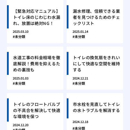
【緊急対応マニュアル】
漏水修理、信頼できる業
トイレ床のじわじわ水漏
者を見つけるためのチェ
れ、放置は絶対NG！
ックリスト
2025.03.10
2025.01.14
未分類
未分類
水道工事の料金相場を徹
トイレの換気扇をきれい
底解説！費用を抑えるた
にして快適な空間を維持
めの裏技も
する
2025.01.03
2024.12.21
未分類
未分類
トイレのフロートバルブ
市水栓を見直してトイレ
の不具合を解決して快適
の水トラブルを解消する
な環境を保つ
2024.12.18
2024.12.20
未分類
未分類