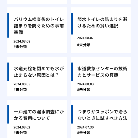
バリウム検査後のトイレ
節水トイレの詰まりを避
詰まりを防ぐための事前
けるための賢い選択
準備
2024.08.07
2024.08.08
未分類
未分類
水道元栓を閉めても水が
水道救急センターの技術
止まらない原因とは？
力とサービスの真髄
2024.08.05
2024.08.03
未分類
未分類
一戸建ての漏水調査にか
つまりがスッポンで治ら
かる費用について
ないときに試すべき方法
2024.08.02
2024.07.30
未分類
未分類