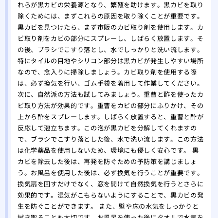
れらが黒カビの栄養源となり、繁殖を助けます。黒カビを取り
除くためには、まずこれらの原因を取り除くことが重要です。
黒カビを見つけたら、まず市販のカビ取り剤を使用します。カ
ビ取り剤をカビの部分にスプレーし、しばらく放置します。そ
の後、ブラシでこすり落とし、水でしっかりと洗い流します。
特にタイルの目地やシリコン部分は黒カビが発生しやすい場所
なので、念入りに掃除しましょう。カビ取り剤を使用する際
は、必ず換気を行い、ゴム手袋を着用して作業してください。
次に、自然派の方法も試してみましょう。重曹と酢を使ったカ
ビ取り方法が効果的です。重曹をカビの部分にふりかけ、その
上から酢をスプレーします。しばらく放置すると、重曹と酢が
反応して泡立ちます。この泡が黒カビを分解してくれますの
で、ブラシでこすり落とした後、水で洗い流します。この方法
は化学薬品を使用しないため、環境にも優しく安心です。 黒
カビを除去した後は、再発を防ぐための予防策を講じましょ
う。お風呂を使用した後は、必ず換気を行うことが重要です。
換気扇を回すだけでなく、窓を開けて自然換気を行うとさらに
効果的です。湿気がこもらないようにすることで、黒カビの発
生を防ぐことができます。 また、壁や床の水気をしっかりと
拭き取ることも大切です。お風呂を使った後にタオルで水気を