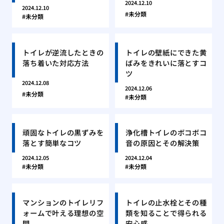
2024.12.10
2024.12.10
未分類
未分類
トイレが逆流したときの
トイレの壁紙にできた黄
落ち着いた対応方法
ばみをきれいに落とすコ
ツ
2024.12.08
2024.12.06
未分類
未分類
頑固なトイレの黒ずみを
浄化槽トイレのボコボコ
落とす簡単なコツ
音の原因とその解決策
2024.12.05
2024.12.04
未分類
未分類
マンションのトイレリフ
トイレの止水栓とその種
ォームで叶える理想の空
類を知ることで得られる
間
安心感