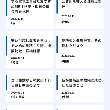
する電気工事会社おすす
ム費用を抑える注意点整
め5選！格安・即日の優
理
良店を比較
2026.06.11
2026.07.08
台所
家
安い引越し業者を見つけ
便所虫と健康被害、その
るための見積もり術、複
隠れたリスク
数比較、詳細確認
2026.01.31
2026.02.14
害虫
知識
ゴミ屋敷からの脱却！引
私が便所虫の根絶に成功
っ越し準備の全て
した日のこと
2026.01.31
2026.01.28
ゴミ屋敷
生活