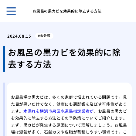
お風呂の黒カビを効果的に除去する方法
古き
塗装
2024.08.15
未分類
「完
外壁
お風呂の黒カビを効果的に除
理
去する方法
屋根
る内
築4
築4
高品
お風呂場の黒カビは、多くの家庭で悩まれている問題です。見
た目が悪いだけでなく、健康にも悪影響を及ぼす可能性があり
ます。
水漏れを横浜市泉区水道局指定業者が
、お風呂の黒カビ
を効果的に除去する方法とその予防策についてご紹介します。
まず、黒カビが発生する原因について理解しましょう。お風呂
場は湿気が多く、石鹸カスや皮脂が蓄積しやすい環境です。こ