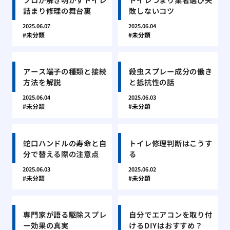
詰まり修理の舞台裏
敗しないコツ
2025.06.07
2025.06.04
未分類
未分類
アース端子の種類と接続
殺虫スプレー成分の働き
方法を解説
と抵抗性の話
2025.06.04
2025.06.03
未分類
未分類
蛇口ハンドルの寿命と自
トイレ修理判断はこうす
分で替える際の注意点
る
2025.06.03
2025.06.02
未分類
未分類
専門家が語る駆除スプレ
自分でエアコンを取り付
ー効果の真実
けるDIYはおすすめ？