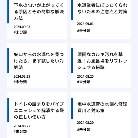
下水の匂いが上がってく
水道業者にぼったくられ
る原因とその簡単な解決
ないための注意点と対策
方法
2024.09.01
2024.09.03
未分類
未分類
蛇口からの水漏れを見つ
頑固なカルキ汚れを撃
けたら、まず試したい対
退！お風呂場をリフレッ
処法
シュする秘訣
2024.08.29
2024.08.25
未分類
未分類
トイレの詰まりをパイプ
地中水道管の水漏れ修理
ユニッシュで解消する際
費用と対応策
の正しい使い方
2024.08.20
2024.08.22
未分類
未分類