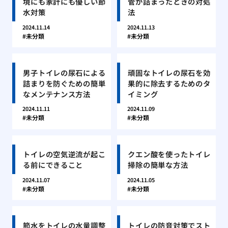
境にも家計にも優しい節
管が詰まったときの対処
水対策
法
2024.11.14
2024.11.13
未分類
未分類
男子トイレの尿石による
頑固なトイレの尿石を効
詰まりを防ぐための簡単
果的に除去するためのタ
なメンテナンス方法
イミング
2024.11.11
2024.11.09
未分類
未分類
トイレの空気逆流が起こ
クエン酸を使ったトイレ
る前にできること
掃除の簡単な方法
2024.11.07
2024.11.05
未分類
未分類
節水をトイレの水量調整
トイレの防音対策でスト