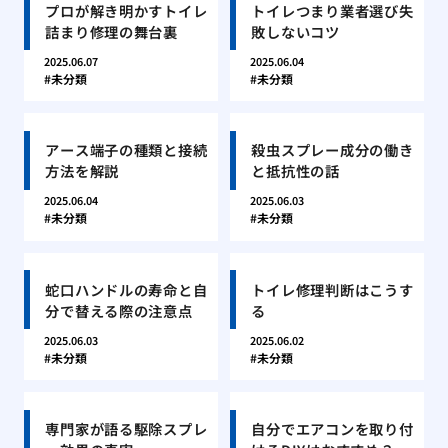
プロが解き明かすトイレ
トイレつまり業者選び失
詰まり修理の舞台裏
敗しないコツ
2025.06.07
2025.06.04
未分類
未分類
アース端子の種類と接続
殺虫スプレー成分の働き
方法を解説
と抵抗性の話
2025.06.04
2025.06.03
未分類
未分類
蛇口ハンドルの寿命と自
トイレ修理判断はこうす
分で替える際の注意点
る
2025.06.03
2025.06.02
未分類
未分類
専門家が語る駆除スプレ
自分でエアコンを取り付