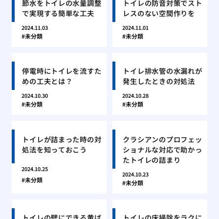
節水をトイレの水量調整
トイレの防音対策でスト
で実現する簡単な工夫
レスのない空間作りを
2024.11.03
2024.11.01
未分類
未分類
停電時にトイレを流すた
トイレ排水管の水漏れが
めの工夫とは？
発生したときの対処法
2024.10.30
2024.10.28
未分類
未分類
トイレが詰まった時の対
クラシアンのプロフェッ
処法を知っておこう
ショナルな対応で助かっ
たトイレの詰まり
2024.10.25
2024.10.23
未分類
未分類
トイレの壁にできる黄ば
トイレの床掃除をラクに