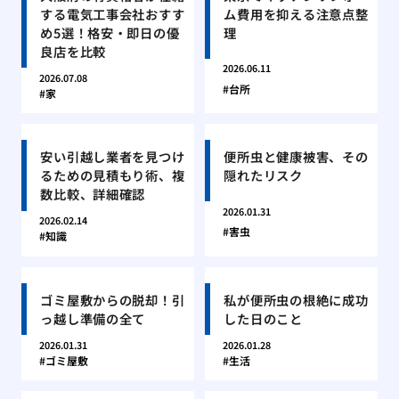
する電気工事会社おすす
ム費用を抑える注意点整
め5選！格安・即日の優
理
良店を比較
2026.06.11
2026.07.08
台所
家
安い引越し業者を見つけ
便所虫と健康被害、その
るための見積もり術、複
隠れたリスク
数比較、詳細確認
2026.01.31
2026.02.14
害虫
知識
ゴミ屋敷からの脱却！引
私が便所虫の根絶に成功
っ越し準備の全て
した日のこと
2026.01.31
2026.01.28
ゴミ屋敷
生活