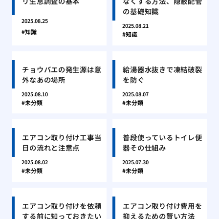
リ生息調査の基本
なくする方法、隠蔽配管
の基礎知識
2025.08.25
2025.08.21
知識
知識
チョウバエの発生源は意
給湯器水抜きで凍結破裂
外なあの場所
を防ぐ
2025.08.10
2025.08.07
未分類
未分類
エアコン取り付け工事当
普段使っているトイレ便
日の流れと注意点
器その仕組み
2025.08.02
2025.07.30
未分類
未分類
エアコン取り付けを依頼
エアコン取り付け費用を
する前に知っておきたい
抑えるための賢い方法