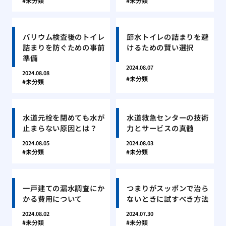
未分類
未分類
バリウム検査後のトイレ
節水トイレの詰まりを避
詰まりを防ぐための事前
けるための賢い選択
準備
2024.08.07
2024.08.08
未分類
未分類
水道元栓を閉めても水が
水道救急センターの技術
止まらない原因とは？
力とサービスの真髄
2024.08.05
2024.08.03
未分類
未分類
一戸建ての漏水調査にか
つまりがスッポンで治ら
かる費用について
ないときに試すべき方法
2024.08.02
2024.07.30
未分類
未分類