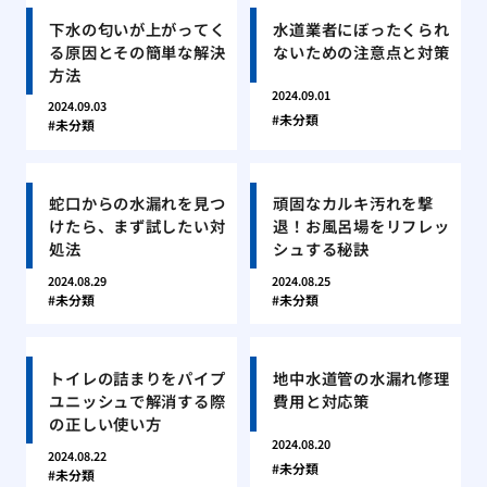
下水の匂いが上がってく
水道業者にぼったくられ
る原因とその簡単な解決
ないための注意点と対策
方法
2024.09.01
2024.09.03
未分類
未分類
蛇口からの水漏れを見つ
頑固なカルキ汚れを撃
けたら、まず試したい対
退！お風呂場をリフレッ
処法
シュする秘訣
2024.08.29
2024.08.25
未分類
未分類
トイレの詰まりをパイプ
地中水道管の水漏れ修理
ユニッシュで解消する際
費用と対応策
の正しい使い方
2024.08.20
2024.08.22
未分類
未分類