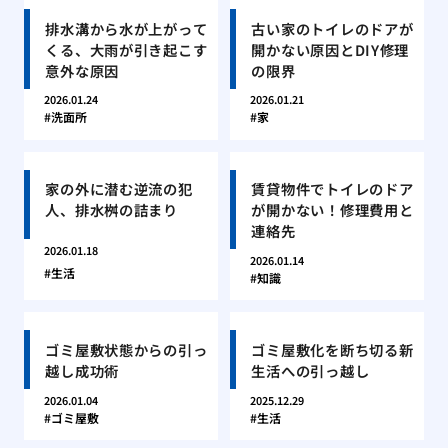
排水溝から水が上がって
古い家のトイレのドアが
くる、大雨が引き起こす
開かない原因とDIY修理
意外な原因
の限界
2026.01.24
2026.01.21
洗面所
家
家の外に潜む逆流の犯
賃貸物件でトイレのドア
人、排水桝の詰まり
が開かない！修理費用と
連絡先
2026.01.18
2026.01.14
生活
知識
ゴミ屋敷状態からの引っ
ゴミ屋敷化を断ち切る新
越し成功術
生活への引っ越し
2026.01.04
2025.12.29
ゴミ屋敷
生活