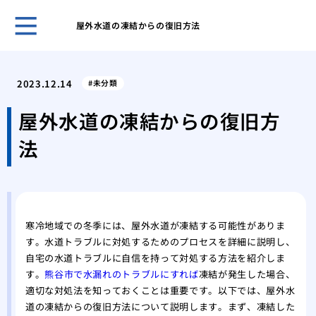
屋外水道の凍結からの復旧方法
古き
塗装
2023.12.14
未分類
「完
外壁
屋外水道の凍結からの復旧方
理
法
屋根
る内
築4
築4
高品
寒冷地域での冬季には、屋外水道が凍結する可能性がありま
す。水道トラブルに対処するためのプロセスを詳細に説明し、
自宅の水道トラブルに自信を持って対処する方法を紹介しま
す。
熊谷市で水漏れのトラブルにすれば
凍結が発生した場合、
適切な対処法を知っておくことは重要です。以下では、屋外水
道の凍結からの復旧方法について説明します。まず、凍結した