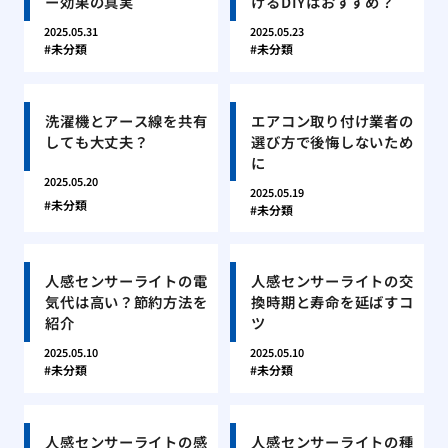
ー効果の真実
けるDIYはおすすめ？
2025.05.31
2025.05.23
未分類
未分類
洗濯機とアース線を共有
エアコン取り付け業者の
しても大丈夫？
選び方で後悔しないため
に
2025.05.20
2025.05.19
未分類
未分類
人感センサーライトの電
人感センサーライトの交
気代は高い？節約方法を
換時期と寿命を延ばすコ
紹介
ツ
2025.05.10
2025.05.10
未分類
未分類
人感センサーライトの感
人感センサーライトの種