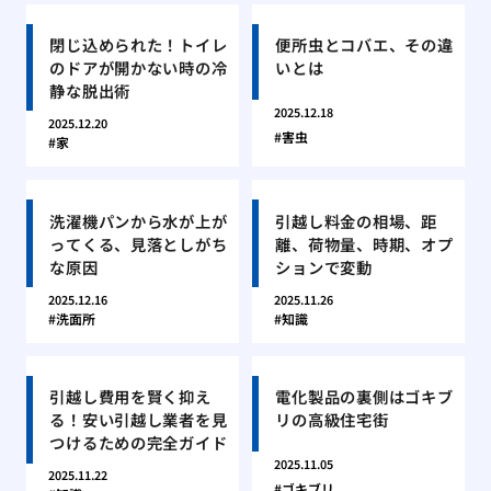
閉じ込められた！トイレ
便所虫とコバエ、その違
のドアが開かない時の冷
いとは
静な脱出術
2025.12.18
2025.12.20
害虫
家
洗濯機パンから水が上が
引越し料金の相場、距
ってくる、見落としがち
離、荷物量、時期、オプ
な原因
ションで変動
2025.12.16
2025.11.26
洗面所
知識
引越し費用を賢く抑え
電化製品の裏側はゴキブ
る！安い引越し業者を見
リの高級住宅街
つけるための完全ガイド
2025.11.05
2025.11.22
ゴキブリ