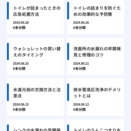
トイレが詰まったときの
トイレの詰まりを防ぐた
応急処置方法
めの効果的な予防策
2024.06.28
2024.06.26
未分類
未分類
ウォシュレットの買い替
洗面所の水漏れの早期発
えのタイミング
見と修理のコツ
2024.06.25
2024.06.21
未分類
未分類
水道元栓の交換方法と注
排水管高圧洗浄のデメリ
意点
ットとは
2024.06.15
2024.06.12
未分類
未分類
シンクの水漏れの早期発
トイレのうんこつまりを