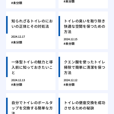
未分類
未分類
知られざるトイレのにお
トイレの臭いを取り除き
いの正体とその対処法
快適な空間を保つための
方法
2024.12.17
2024.12.15
未分類
未分類
一体型トイレの魅力と導
クエン酸を使ったトイレ
入前に知っておきたいこ
掃除で簡単に清潔を保つ
と
方法
2024.12.13
2024.12.12
未分類
未分類
自分でトイレのボールタ
トイレの便座交換を成功
ップを交換する簡単な方
させるための秘訣
法