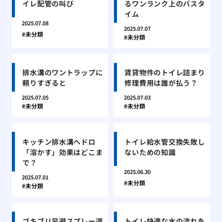
イレ配管の叫び
るワンランク上のバスタ
イム
2025.07.08
2025.07.07
未分類
未分類
排水溝のワントラップに
賃貸物件のトイレ詰まり
頼りすぎると
修理費用は誰が払う？
2025.07.05
2025.07.03
未分類
未分類
キッチン排水溝ヘドロ
トイレ給水管交換失敗し
「溶かす」効果はどこま
ないための知識
で？
2025.06.30
2025.07.01
未分類
未分類
ゴキブリ忌避スプレー選
トイレ快適な水の流れを