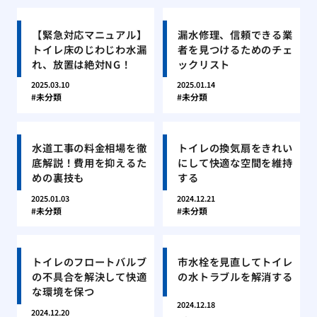
【緊急対応マニュアル】
漏水修理、信頼できる業
トイレ床のじわじわ水漏
者を見つけるためのチェ
れ、放置は絶対NG！
ックリスト
2025.03.10
2025.01.14
未分類
未分類
水道工事の料金相場を徹
トイレの換気扇をきれい
底解説！費用を抑えるた
にして快適な空間を維持
めの裏技も
する
2025.01.03
2024.12.21
未分類
未分類
トイレのフロートバルブ
市水栓を見直してトイレ
の不具合を解決して快適
の水トラブルを解消する
な環境を保つ
2024.12.18
2024.12.20