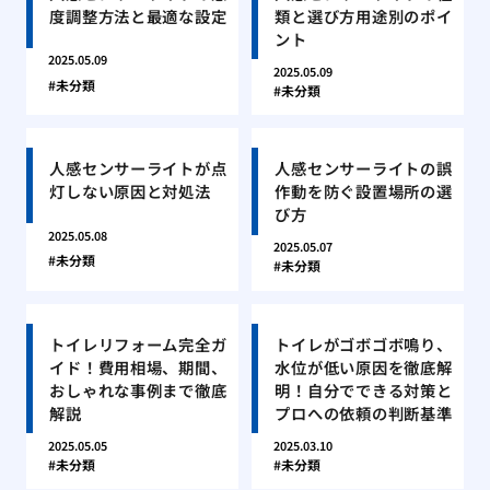
度調整方法と最適な設定
類と選び方用途別のポイ
ント
2025.05.09
2025.05.09
未分類
未分類
人感センサーライトが点
人感センサーライトの誤
灯しない原因と対処法
作動を防ぐ設置場所の選
び方
2025.05.08
2025.05.07
未分類
未分類
トイレリフォーム完全ガ
トイレがゴボゴボ鳴り、
イド！費用相場、期間、
水位が低い原因を徹底解
おしゃれな事例まで徹底
明！自分でできる対策と
解説
プロへの依頼の判断基準
2025.05.05
2025.03.10
未分類
未分類