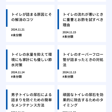
トイレが詰まる原因とそ
トイレの流れが悪いとき
の解消のコツ
に重曹とお酢を試すべき
理由
2024.11.21
2024.11.15
未分類
未分類
トイレの水量を抑えて環
トイレのオーバーフロー
境にも家計にも優しい節
管が詰まったときの対処
水対策
法
2024.11.14
2024.11.13
未分類
未分類
男子トイレの尿石による
頑固なトイレの尿石を効
詰まりを防ぐための簡単
果的に除去するためのタ
なメンテナンス方法
イミング