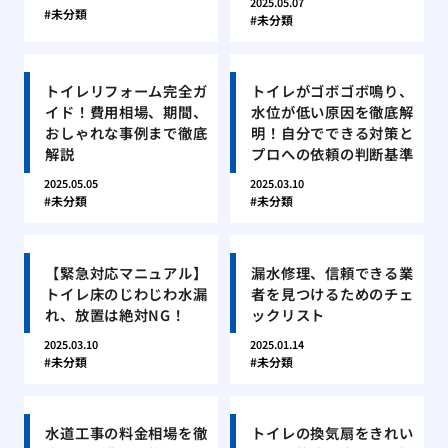
2025.05.07
未分類
未分類
トイレリフォーム完全ガ
トイレがゴボゴボ鳴り、
イド！費用相場、期間、
水位が低い原因を徹底解
おしゃれな事例まで徹底
明！自分でできる対策と
解説
プロへの依頼の判断基準
2025.05.05
2025.03.10
未分類
未分類
【緊急対応マニュアル】
漏水修理、信頼できる業
トイレ床のじわじわ水漏
者を見つけるためのチェ
れ、放置は絶対NG！
ックリスト
2025.03.10
2025.01.14
未分類
未分類
水道工事の料金相場を徹
トイレの換気扇をきれい