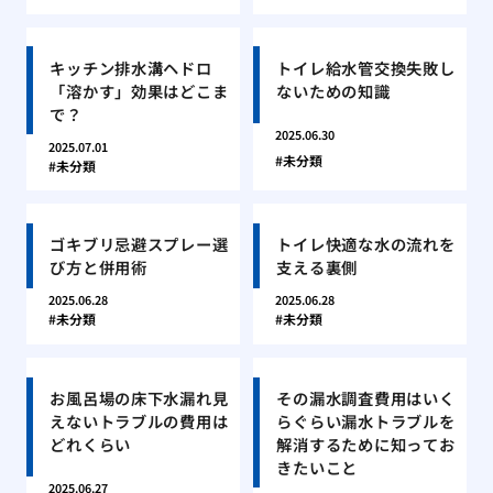
キッチン排水溝ヘドロ
トイレ給水管交換失敗し
「溶かす」効果はどこま
ないための知識
で？
2025.06.30
2025.07.01
未分類
未分類
ゴキブリ忌避スプレー選
トイレ快適な水の流れを
び方と併用術
支える裏側
2025.06.28
2025.06.28
未分類
未分類
お風呂場の床下水漏れ見
その漏水調査費用はいく
えないトラブルの費用は
らぐらい漏水トラブルを
どれくらい
解消するために知ってお
きたいこと
2025.06.27