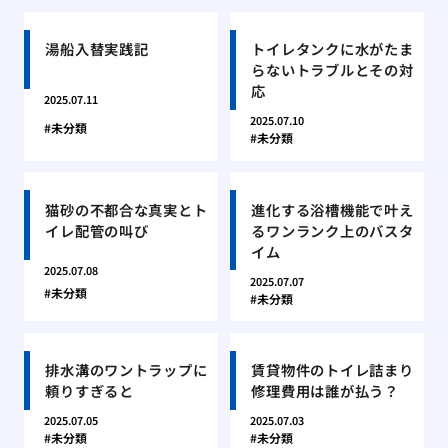
湯船入替実践記
トイレタンクに水がたま
らないトラブルとその対
応
2025.07.11
2025.07.10
未分類
未分類
猫砂の不都合な真実とト
進化する浴槽機能で叶え
イレ配管の叫び
るワンランク上のバスタ
イム
2025.07.08
2025.07.07
未分類
未分類
排水溝のワントラップに
賃貸物件のトイレ詰まり
頼りすぎると
修理費用は誰が払う？
2025.07.05
2025.07.03
未分類
未分類