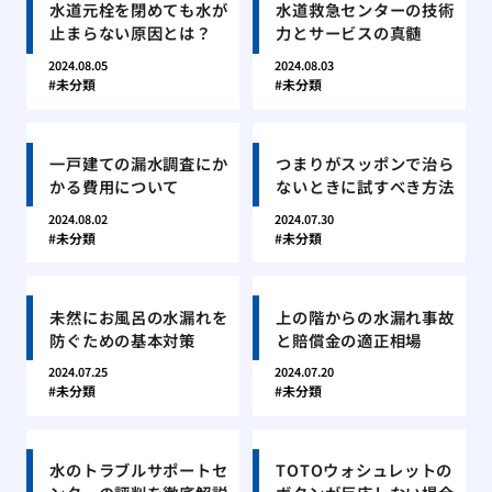
水道元栓を閉めても水が
水道救急センターの技術
止まらない原因とは？
力とサービスの真髄
2024.08.05
2024.08.03
未分類
未分類
一戸建ての漏水調査にか
つまりがスッポンで治ら
かる費用について
ないときに試すべき方法
2024.08.02
2024.07.30
未分類
未分類
未然にお風呂の水漏れを
上の階からの水漏れ事故
防ぐための基本対策
と賠償金の適正相場
2024.07.25
2024.07.20
未分類
未分類
水のトラブルサポートセ
TOTOウォシュレットの