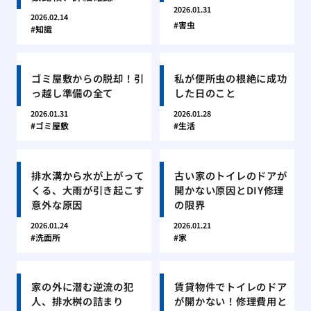
2026.01.31
2026.02.14
害虫
知識
ゴミ屋敷からの脱却！引
私が便所虫の根絶に成功
っ越し準備の全て
した日のこと
2026.01.31
2026.01.28
ゴミ屋敷
生活
排水溝から水が上がって
古い家のトイレのドアが
くる、大雨が引き起こす
開かない原因とDIY修理
意外な原因
の限界
2026.01.24
2026.01.21
洗面所
家
家の外に潜む逆流の犯
賃貸物件でトイレのドア
人、排水桝の詰まり
が開かない！修理費用と