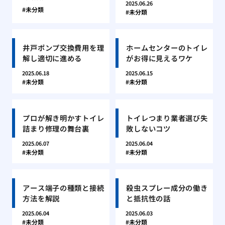
2025.06.26
未分類
未分類
井戸ポンプ交換費用を理
ホームセンターのトイレ
解し適切に進める
がお得に見えるワケ
2025.06.18
2025.06.15
未分類
未分類
プロが解き明かすトイレ
トイレつまり業者選び失
詰まり修理の舞台裏
敗しないコツ
2025.06.07
2025.06.04
未分類
未分類
アース端子の種類と接続
殺虫スプレー成分の働き
方法を解説
と抵抗性の話
2025.06.04
2025.06.03
未分類
未分類