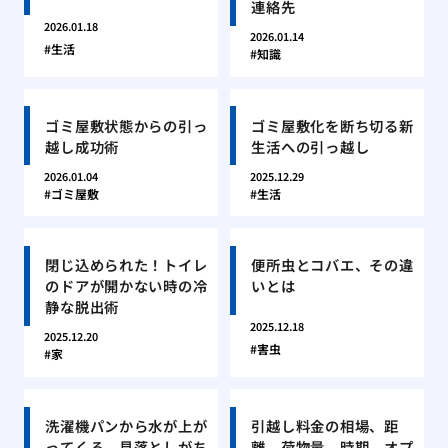
連絡先
2026.01.18
2026.01.14
生活
知識
ゴミ屋敷状態からの引っ
ゴミ屋敷化を断ち切る新
越し成功術
生活への引っ越し
2026.01.04
2025.12.29
ゴミ屋敷
生活
閉じ込められた！トイレ
便所虫とコバエ、その違
のドアが開かない時の冷
いとは
静な脱出術
2025.12.18
2025.12.20
害虫
家
洗濯機パンから水が上が
引越し料金の相場、距
ってくる、見落としがち
離、荷物量、時期、オプ