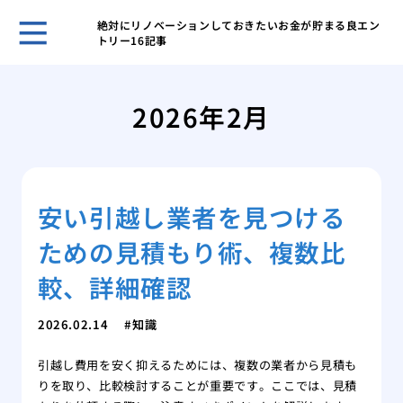
絶対にリノベーションしておきたいお金が貯まる良エン
トリー16記事
古き
塗装
2026年2月
「完
外壁
理
屋根
安い引越し業者を見つける
る内
築4
ための見積もり術、複数比
築4
高品
較、詳細確認
2026.02.14
知識
引越し費用を安く抑えるためには、複数の業者から見積も
りを取り、比較検討することが重要です。ここでは、見積