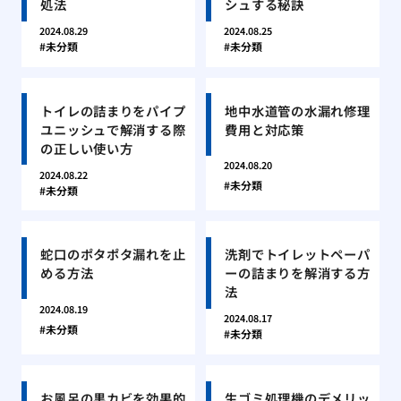
処法
シュする秘訣
2024.08.29
2024.08.25
未分類
未分類
トイレの詰まりをパイプ
地中水道管の水漏れ修理
ユニッシュで解消する際
費用と対応策
の正しい使い方
2024.08.20
2024.08.22
未分類
未分類
蛇口のポタポタ漏れを止
洗剤でトイレットペーパ
める方法
ーの詰まりを解消する方
法
2024.08.19
2024.08.17
未分類
未分類
お風呂の黒カビを効果的
生ゴミ処理機のデメリッ