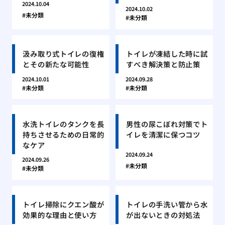
2024.10.04
2024.10.02
未分類
未分類
汲み取り式トイレの復権
トイレが凍結した時に試
とその新たな可能性
すべき解決策と防止策
2024.10.01
2024.09.28
未分類
未分類
水洗トイレのタンクを長
男性の尿こぼれ対策でト
持ちさせるための日常的
イレを清潔に保つコツ
なケア
2024.09.24
2024.09.26
未分類
未分類
トイレ掃除にクエン酸が
トイレの手洗い管から水
効果的な理由と使い方
が出ないときの対処法