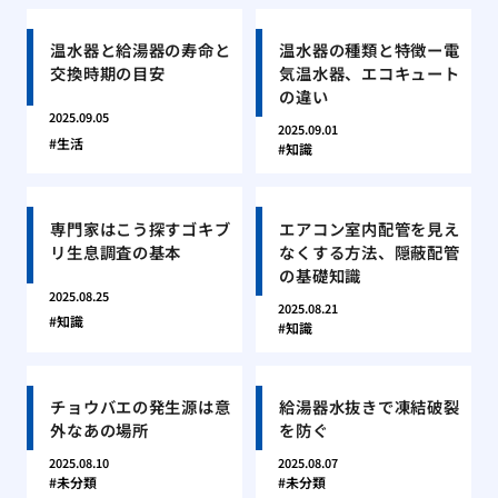
温水器と給湯器の寿命と
温水器の種類と特徴ー電
交換時期の目安
気温水器、エコキュート
の違い
2025.09.05
2025.09.01
生活
知識
専門家はこう探すゴキブ
エアコン室内配管を見え
リ生息調査の基本
なくする方法、隠蔽配管
の基礎知識
2025.08.25
2025.08.21
知識
知識
チョウバエの発生源は意
給湯器水抜きで凍結破裂
外なあの場所
を防ぐ
2025.08.10
2025.08.07
未分類
未分類