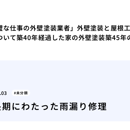
璧な仕事の外壁塗装業者」
外壁塗装と屋根
ついて
築40年経過した家の外壁塗装
築45
.03
未分類
長期にわたった雨漏り修理