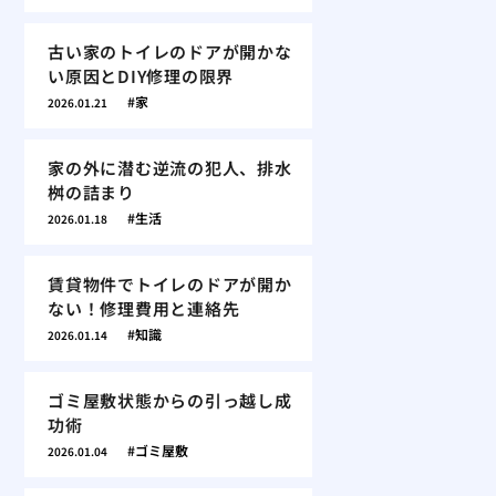
古い家のトイレのドアが開かな
い原因とDIY修理の限界
家
2026.01.21
家の外に潜む逆流の犯人、排水
桝の詰まり
生活
2026.01.18
賃貸物件でトイレのドアが開か
ない！修理費用と連絡先
知識
2026.01.14
ゴミ屋敷状態からの引っ越し成
功術
ゴミ屋敷
2026.01.04