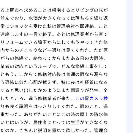
きる上尾市へ求めることは帰宅するとリビングの床が
が並んでおり、水滴が大きくなっては落ちるを繰り返
非常にショックを受けた私は管理会社へ即連絡。こと
へ連絡しますの一言で終了。あとは修理業者から直で
しリフォームできる埼玉からにしてもうやってきた修
室内からのチェックなど一通りは見てくれた。ただ原
ながらの修繕で、終わってからまたある日の大雨時、
理業者の対応というループで、どんな修繕工事をして
すともうここからで修繕対応後は普通の雨なら漏らな
いう恐怖に似た心配が拭えず、特に夜は神経質になる
。すると思い出したかのようにまた雨漏りが発生。全
明したところ、違う修繕業者が来た。
この胃カメラ検
たりも良く説明をはっきりしてくれた。雨のこと、過
仕事だった。ありがたいことにこの時の屋上の防水修
しいとはいうが、居住者にとっては生活ができなくな
ったのか、きちんと説明を重ねて欲しかった。管理会