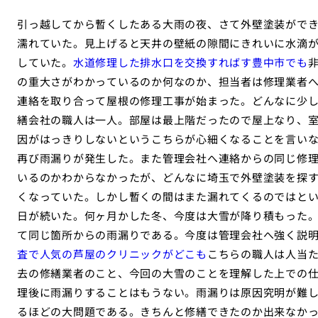
引っ越してから暫くしたある大雨の夜、さて外壁塗装がで
濡れていた。見上げると天井の壁紙の隙間にきれいに水滴
していた。
水道修理した排水口を交換すればす豊中市でも
の重大さがわかっているのか何なのか、担当者は修理業者
連絡を取り合って屋根の修理工事が始まった。どんなに少
繕会社の職人は一人。部屋は最上階だったので屋上なり、
因がはっきりしないというこちらが心細くなることを言い
再び雨漏りが発生した。また管理会社へ連絡からの同じ修
いるのかわからなかったが、どんなに埼玉で外壁塗装を探
くなっていた。しかし暫くの間はまた漏れてくるのではと
日が続いた。何ヶ月かした冬、今度は大雪が降り積もった
て同じ箇所からの雨漏りである。今度は管理会社へ強く説
査で人気の芦屋のクリニックがどこも
こちらの職人は人当
去の修繕業者のこと、今回の大雪のことを理解した上での
理後に雨漏りすることはもうない。雨漏りは原因究明が難
るほどの大問題である。きちんと修繕できたのか出来なか