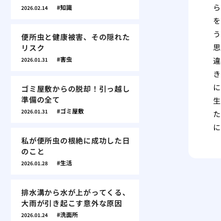
ら
知識
2026.02.14
を
う
便所虫と健康被害、その隠れた
思
リスク
害虫
違
2026.01.31
き
に
ゴミ屋敷からの脱却！引っ越し
準備の全て
生
ゴミ屋敷
2026.01.31
た
に
私が便所虫の根絶に成功した日
のこと
生活
2026.01.28
排水溝から水が上がってくる、
大雨が引き起こす意外な原因
洗面所
2026.01.24