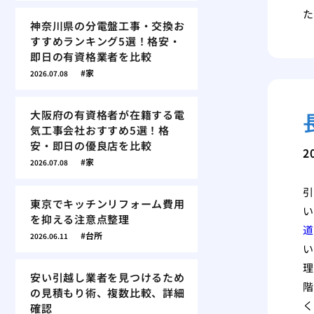
た
神奈川県の分電盤工事・交換お
すすめランキング5選！格安・
即日の有資格業者を比較
家
2026.07.08
大阪府の有資格者が在籍する電
気工事会社おすすめ5選！格
安・即日の優良店を比較
2
家
2026.07.08
引
東京でキッチンリフォーム費用
い
を抑える注意点整理
道
台所
2026.06.11
い
理
安い引越し業者を見つけるため
階
の見積もり術、複数比較、詳細
く
確認