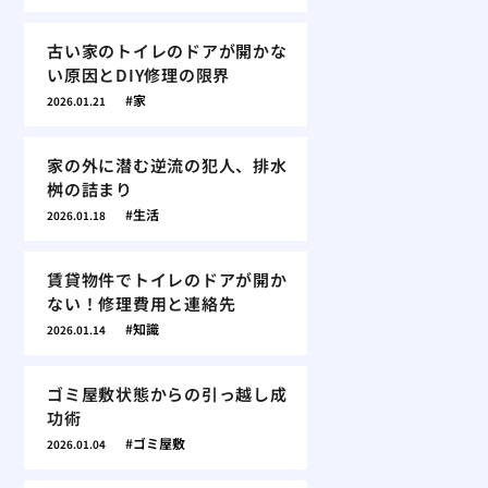
古い家のトイレのドアが開かな
い原因とDIY修理の限界
家
2026.01.21
家の外に潜む逆流の犯人、排水
桝の詰まり
生活
2026.01.18
賃貸物件でトイレのドアが開か
ない！修理費用と連絡先
知識
2026.01.14
ゴミ屋敷状態からの引っ越し成
功術
ゴミ屋敷
2026.01.04