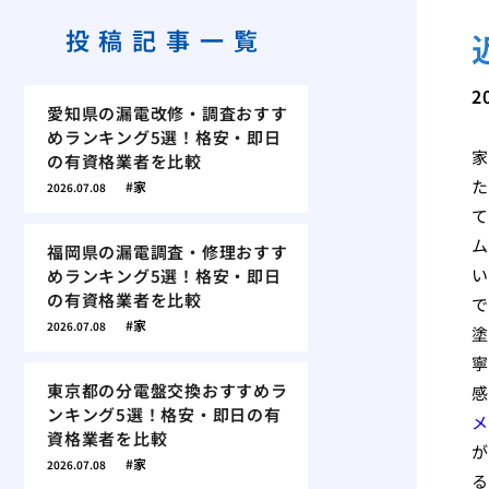
投稿記事一覧
2
愛知県の漏電改修・調査おすす
めランキング5選！格安・即日
家
の有資格業者を比較
た
家
2026.07.08
て
ム
福岡県の漏電調査・修理おすす
い
めランキング5選！格安・即日
の有資格業者を比較
で
家
2026.07.08
塗
寧
東京都の分電盤交換おすすめラ
感
ンキング5選！格安・即日の有
メ
資格業者を比較
が
家
2026.07.08
る