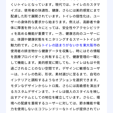
くいトイレとなっています。現代では、トイレのカスタマ
イズは、使用者の快適性、健康、さらには美的感覚にまで
配慮した形で展開されています。トイレの個性化は、ユー
ザーの身体的な要求から始まります。例えば、高齢者や身
体に障害を持つ人々にとっては、安全性やアクセシビリテ
ィを高める機能が重要です。一方、健康志向のユーザーに
は、体調や健康状態をモニタリングするスマートトイレが
魅力的です。これら
トイレの詰まりがないかを東大阪市
の
使用者の排泄物から健康データを収集し、時にはその情報
を医療プロバイダーと共有することで、健康管理の一環と
して機能します。美的感覚に関しても、トイレはもはや見
過ごされることのない空間です。デザインに敏感なユーザ
ーは、トイレの色彩、形状、素材選びに至るまで、自宅の
インテリアと調和するようなオプションを選択できます。
モダンなデザインからレトロ風、さらには高級感を演出す
るカスタムデザインまで、トイレは個人のスタイルを映し
出すアイテムとしての地位を確立しています。さらに、環
境への配慮を重視するユーザーに対しては、節水機能や電
力を使用しないエコフレンドリーなトイレが提供されてい