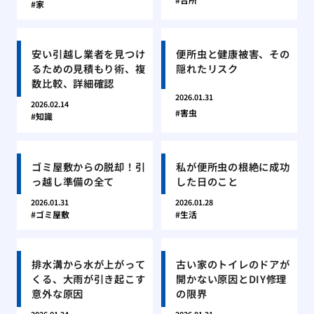
家
安い引越し業者を見つけ
便所虫と健康被害、その
るための見積もり術、複
隠れたリスク
数比較、詳細確認
2026.01.31
2026.02.14
害虫
知識
ゴミ屋敷からの脱却！引
私が便所虫の根絶に成功
っ越し準備の全て
した日のこと
2026.01.31
2026.01.28
ゴミ屋敷
生活
排水溝から水が上がって
古い家のトイレのドアが
くる、大雨が引き起こす
開かない原因とDIY修理
意外な原因
の限界