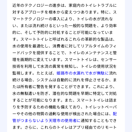
近年のテクノロジーの進歩は、家庭内のトイレトラブルに
対するアプローチを根本から変えつつあります。特に、ス
マートテクノロジーの導入により、トイレの水が流れな
い、または流れ続けるといった一般的な問題を、より効率
的に、そして予防的に対処することが可能になっていま
す。スマートトイレと呼ばれるこれらの革新的な製品は、
水の使用を最適化し、消費者に対してリアルタイムのフィ
ードバックを提供することで、トイレのメンテナンスと管
理を画期的に変えています。スマートトイレは、センサー
技術を利用して水流の異常を検知し、トイレの使用状況を
監視します。たとえば、
姫路市の水漏れで水が無駄に
流れ
続ける場合、システムは自動的に流れを停止させるか、ま
たは所有者に警告を発することができます。これにより、
水の無駄遣いを防ぎ、潜在的な問題を早期に特定して対処
することが可能になります。また、スマートトイレは詰ま
りを予防するための機能も備えており、トイレットペーパ
ーやその他の物質の過剰な使用が検出された場合には、
配
管がつまらないよう天理市の使用者に
通知することもでき
ます。さらに、これらのトイレはアプリ経由でのリモート