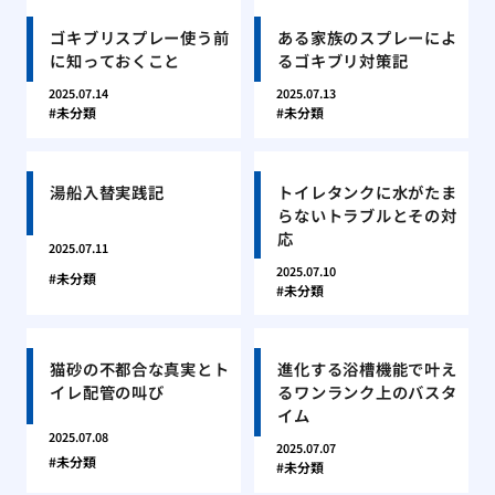
ゴキブリスプレー使う前
ある家族のスプレーによ
に知っておくこと
るゴキブリ対策記
2025.07.14
2025.07.13
未分類
未分類
湯船入替実践記
トイレタンクに水がたま
らないトラブルとその対
応
2025.07.11
2025.07.10
未分類
未分類
猫砂の不都合な真実とト
進化する浴槽機能で叶え
イレ配管の叫び
るワンランク上のバスタ
イム
2025.07.08
2025.07.07
未分類
未分類