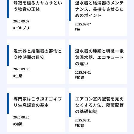
静寂を破るカサカサとい
温水器と給湯器のメンテ
う物音の正体
ナンス、長持ちさせるた
めのポイント
2025.09.07
2025.09.07
ゴキブリ
家
温水器と給湯器の寿命と
温水器の種類と特徴ー電
交換時期の目安
気温水器、エコキュート
の違い
2025.09.05
2025.09.01
生活
知識
専門家はこう探すゴキブ
エアコン室内配管を見え
リ生息調査の基本
なくする方法、隠蔽配管
の基礎知識
2025.08.25
2025.08.21
知識
知識