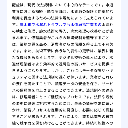
配慮は、現代の法規制において中心的なテーマです。水道
業界における持続可能な実践は、水資源の保護と効率的な
利用を促進するための法律や規制によって支えられていま
す。
厚木市で水漏れトラブルでも水道局指定業者の
水漏れ
の検出と修理、節水技術の導入、廃水処理の改善などが含
まれます。修理業者がこれらの環境規制を遵守すること
は、業務の質を高め、消費者からの信頼を得る上で不可欠
です。また、技術革新に伴う法的要件の更新は、業界に新
たな機会をもたらします。デジタル技術の導入により、水
道修理業者はより効率的で透明性の高いサービスを提供で
きるようになります。しかし、これにはデータ保護やセキ
ュリティに関する法規制の遵守が伴います。業者がこれら
の要件を満たすことで、顧客データの安全を保ち、サービ
スの信頼性を向上させることができます。法規制への適応
は、修理業者にとって継続的なプロセスです。法律や規制
の変更に迅速に対応するためには、最新の情報を常に追い
かけ、業務プロセスを定期的に見直し、必要に応じて調整
することが求められます。これにより、業者は業界の最前
線で競争力を保ち続けることができます。持続可能性への