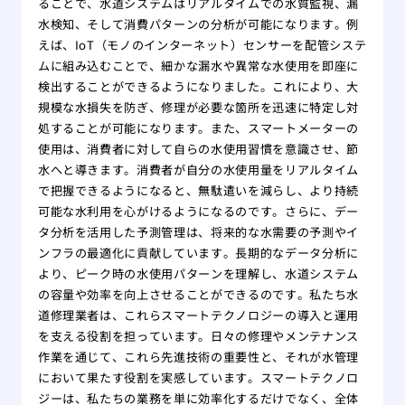
ることで、水道システムはリアルタイムでの水質監視、漏
水検知、そして消費パターンの分析が可能になります。例
えば、IoT（モノのインターネット）センサーを配管システ
ムに組み込むことで、細かな漏水や異常な水使用を即座に
検出することができるようになりました。これにより、大
規模な水損失を防ぎ、修理が必要な箇所を迅速に特定し対
処することが可能になります。また、スマートメーターの
使用は、消費者に対して自らの水使用習慣を意識させ、節
水へと導きます。消費者が自分の水使用量をリアルタイム
で把握できるようになると、無駄遣いを減らし、より持続
可能な水利用を心がけるようになるのです。さらに、デー
タ分析を活用した予測管理は、将来的な水需要の予測やイ
ンフラの最適化に貢献しています。長期的なデータ分析に
より、ピーク時の水使用パターンを理解し、水道システム
の容量や効率を向上させることができるのです。私たち水
道修理業者は、これらスマートテクノロジーの導入と運用
を支える役割を担っています。日々の修理やメンテナンス
作業を通じて、これら先進技術の重要性と、それが水管理
において果たす役割を実感しています。スマートテクノロ
ジーは、私たちの業務を単に効率化するだけでなく、全体