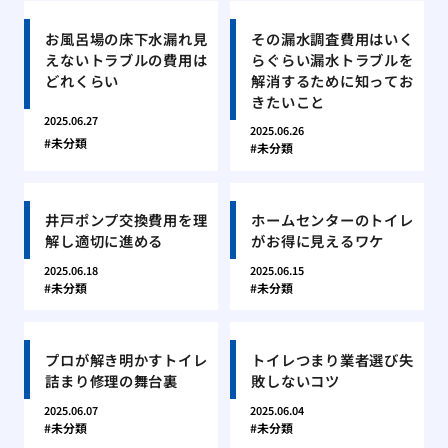
お風呂場の床下水漏れ見
その漏水調査費用はいく
えないトラブルの費用は
らぐらい漏水トラブルを
どれくらい
解消するために知ってお
きたいこと
2025.06.27
2025.06.26
未分類
未分類
井戸ポンプ交換費用を理
ホームセンターのトイレ
解し適切に進める
がお得に見えるワケ
2025.06.18
2025.06.15
未分類
未分類
プロが解き明かすトイレ
トイレつまり業者選び失
詰まり修理の舞台裏
敗しないコツ
2025.06.07
2025.06.04
未分類
未分類