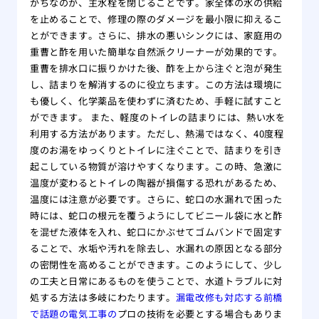
がちなのが、主水栓を閉じることです。家全体の水の供給
を止めることで、修理の際のダメージを最小限に抑えるこ
とができます。さらに、排水の悪いシンクには、家庭用の
重曹と酢を用いた簡単な自然派クリーナーが効果的です。
重曹を排水口に振りかけた後、酢を上から注ぐと泡が発生
し、詰まりを解消するのに役立ちます。この方法は環境に
も優しく、化学薬品を使わずに済むため、手軽に試すこと
ができます。 また、軽度のトイレの詰まりには、熱い水を
利用する方法があります。ただし、熱湯ではなく、40度程
度のお湯をゆっくりとトイレに注ぐことで、詰まりを引き
起こしている物質が溶けやすくなります。この時、急激に
温度が変わるとトイレの陶器が損傷する恐れがあるため、
温度には注意が必要です。さらに、蛇口の水漏れで困った
時には、蛇口の根元を覆うようにしてビニール袋に水と酢
を混ぜた液体を入れ、蛇口にかぶせてゴムバンドで固定す
ることで、水垢や汚れを除去し、水漏れの原因となる部分
の密閉性を高めることができます。このようにして、少し
の工夫と日常にあるものを使うことで、水道トラブルに対
処する方法は多岐にわたります。
漏電改修も対応する前橋
で話題の電気工事の
プロの技術を必要とする場合もありま