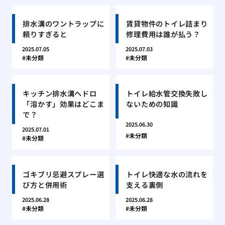
排水溝のワントラップに
賃貸物件のトイレ詰まり
頼りすぎると
修理費用は誰が払う？
2025.07.05
2025.07.03
未分類
未分類
キッチン排水溝ヘドロ
トイレ給水管交換失敗し
「溶かす」効果はどこま
ないための知識
で？
2025.06.30
2025.07.01
未分類
未分類
ゴキブリ忌避スプレー選
トイレ快適な水の流れを
び方と併用術
支える裏側
2025.06.28
2025.06.28
未分類
未分類