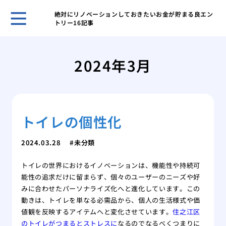
絶対にリノベーションしておきたいお金が貯まる良エン
トリー16記事
古き
塗装
2024年3月
「完
外壁
理
屋根
トイレの個性化
る内
築4
築4
2024.03.28
未分類
高品
トイレの世界におけるイノベーションは、機能性や持続可
能性の追求だけに留まらず、個々のユーザーのニーズや好
みに合わせたパーソナライズ化へと進化しています。この
動きは、トイレを単なる必需品から、個人の生活様式や価
値観を反映するアイテムへと変化させています。
住之江区
のトイレがつまるとストレスに
なるのでなるべくつまりに