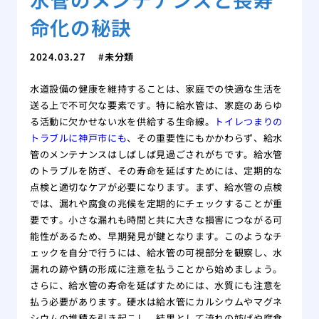
命化の秘訣
2024.03.27
未分類
水道設備の健康を維持することは、家庭での快適な生活を
送る上で不可欠な要素です。特に給水管は、家庭のあらゆ
る活動に欠かせない水を供給する生命線。
トイレつまりの
トラブルに神戸市にも
、その重要性にもかかわらず、給水
管のメンテナンスはしばしば見過ごされがちです。給水管
のトラブルを防ぎ、その寿命を延ばすためには、定期的な
点検と適切なケアが必要になります。まず、給水管の点検
では、漏れや腐食の兆候を定期的にチェックすることが重
要です。小さな漏れも時間と共に大きな損害につながる可
能性があるため、早期発見が鍵となります。このようなチ
ェックを自分で行うには、給水管の可視部分を観察し、水
漏れの跡や錆の形成に注意を払うことから始めましょう。
さらに、給水管の寿命を延ばすためには、水質にも注意を
払う必要があります。硬水は給水管にカルシウムやマグネ
シウムの堆積を引き起こし、結果として流れの妨げや腐食