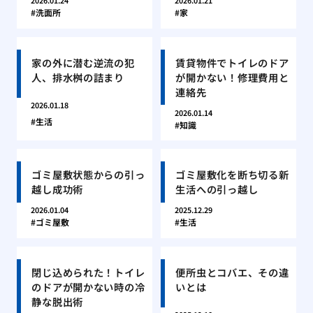
2026.01.24
2026.01.21
洗面所
家
家の外に潜む逆流の犯
賃貸物件でトイレのドア
人、排水桝の詰まり
が開かない！修理費用と
連絡先
2026.01.18
2026.01.14
生活
知識
ゴミ屋敷状態からの引っ
ゴミ屋敷化を断ち切る新
越し成功術
生活への引っ越し
2026.01.04
2025.12.29
ゴミ屋敷
生活
閉じ込められた！トイレ
便所虫とコバエ、その違
のドアが開かない時の冷
いとは
静な脱出術