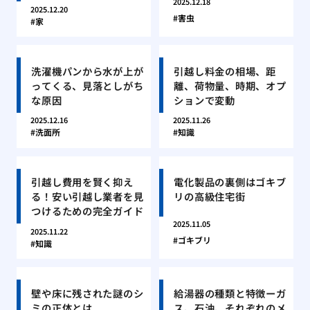
2025.12.18
2025.12.20
害虫
家
洗濯機パンから水が上が
引越し料金の相場、距
ってくる、見落としがち
離、荷物量、時期、オプ
な原因
ションで変動
2025.12.16
2025.11.26
洗面所
知識
引越し費用を賢く抑え
電化製品の裏側はゴキブ
る！安い引越し業者を見
リの高級住宅街
つけるための完全ガイド
2025.11.05
2025.11.22
ゴキブリ
知識
壁や床に残された謎のシ
給湯器の種類と特徴ーガ
ミの正体とは
ス、石油、それぞれのメ