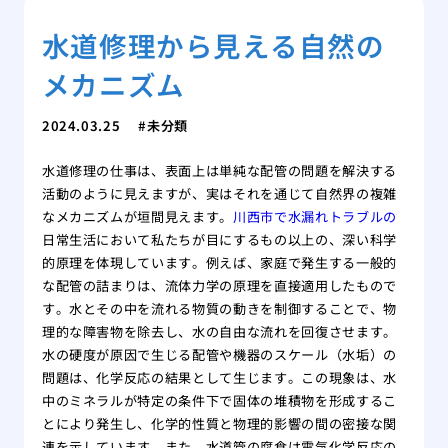
水道修理から見える自然の
メカニズム
2024.03.25
未分類
水道修理の仕事は、表面上は単純な配管の問題を解決する
活動のように見えますが、実はそれを通じて自然界の複雑
なメカニズムが垣間見えます。
川西市で水漏れトラブルの
日常生活において私たちが目にするもの以上の、深い科学
的原理を体現しています。例えば、家庭で発生する一般的
な配管の詰まりは、流体力学の原理を直接適用したもので
す。水とその中を流れる物質の動きを制御することで、物
理的な障害物を除去し、水の自由な流れを回復させます。
水の硬度が原因で生じる配管や機器のスケール（水垢）の
問題は、化学反応の結果として生じます。この現象は、水
中のミネラルが特定の条件下で固体の堆積物を形成するこ
とにより発生し、化学的性質と物理的影響の間の密接な関
連を示しています。また、水道管の腐食は電気化学反応の