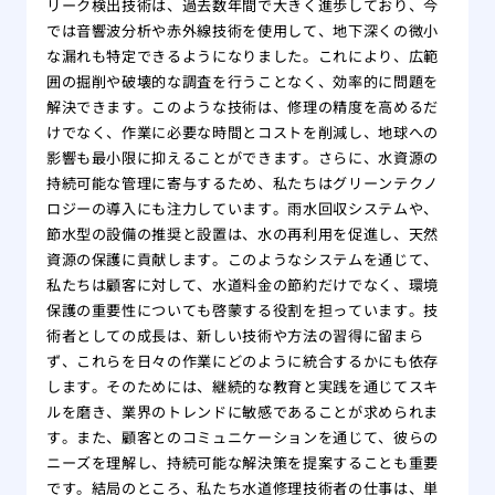
リーク検出技術は、過去数年間で大きく進歩しており、今
では音響波分析や赤外線技術を使用して、地下深くの微小
な漏れも特定できるようになりました。これにより、広範
囲の掘削や破壊的な調査を行うことなく、効率的に問題を
解決できます。このような技術は、修理の精度を高めるだ
けでなく、作業に必要な時間とコストを削減し、地球への
影響も最小限に抑えることができます。さらに、水資源の
持続可能な管理に寄与するため、私たちはグリーンテクノ
ロジーの導入にも注力しています。雨水回収システムや、
節水型の設備の推奨と設置は、水の再利用を促進し、天然
資源の保護に貢献します。このようなシステムを通じて、
私たちは顧客に対して、水道料金の節約だけでなく、環境
保護の重要性についても啓蒙する役割を担っています。技
術者としての成長は、新しい技術や方法の習得に留まら
ず、これらを日々の作業にどのように統合するかにも依存
します。そのためには、継続的な教育と実践を通じてスキ
ルを磨き、業界のトレンドに敏感であることが求められま
す。また、顧客とのコミュニケーションを通じて、彼らの
ニーズを理解し、持続可能な解決策を提案することも重要
です。結局のところ、私たち水道修理技術者の仕事は、単