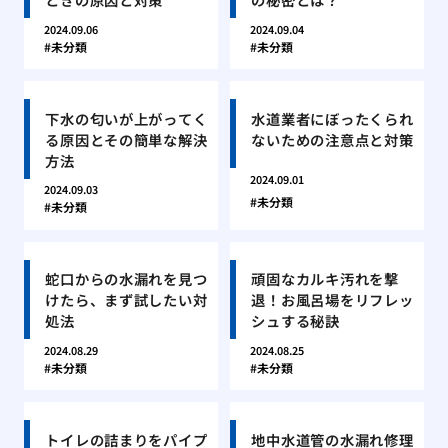
2024.09.06
2024.09.04
未分類
未分類
下水の匂いが上がってく
水道業者にぼったくられ
る原因とその簡単な解決
ないための注意点と対策
方法
2024.09.01
2024.09.03
未分類
未分類
蛇口からの水漏れを見つ
頑固なカルキ汚れを撃
けたら、まず試したい対
退！お風呂場をリフレッ
処法
シュする秘訣
2024.08.29
2024.08.25
未分類
未分類
トイレの詰まりをパイプ
地中水道管の水漏れ修理