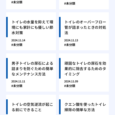
未分類
未分類
トイレの水量を抑えて環
トイレのオーバーフロー
境にも家計にも優しい節
管が詰まったときの対処
水対策
法
2024.11.14
2024.11.13
未分類
未分類
男子トイレの尿石による
頑固なトイレの尿石を効
詰まりを防ぐための簡単
果的に除去するためのタ
なメンテナンス方法
イミング
2024.11.11
2024.11.09
未分類
未分類
トイレの空気逆流が起こ
クエン酸を使ったトイレ
る前にできること
掃除の簡単な方法