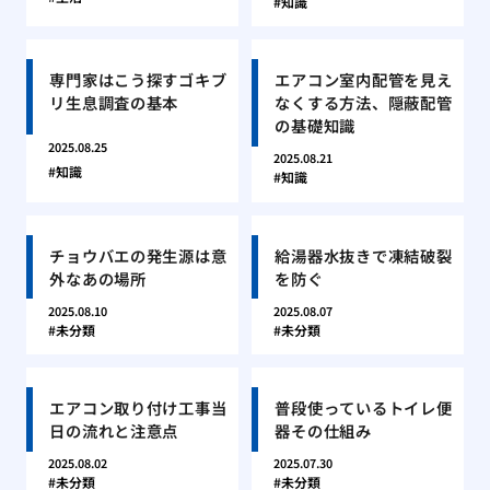
知識
専門家はこう探すゴキブ
エアコン室内配管を見え
リ生息調査の基本
なくする方法、隠蔽配管
の基礎知識
2025.08.25
2025.08.21
知識
知識
チョウバエの発生源は意
給湯器水抜きで凍結破裂
外なあの場所
を防ぐ
2025.08.10
2025.08.07
未分類
未分類
エアコン取り付け工事当
普段使っているトイレ便
日の流れと注意点
器その仕組み
2025.08.02
2025.07.30
未分類
未分類