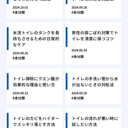
2024.10.01
2024.09.28
未分類
未分類
水洗トイレのタンクを長
男性の尿こぼれ対策でト
持ちさせるための日常的
イレを清潔に保つコツ
なケア
2024.09.24
2024.09.26
未分類
未分類
トイレ掃除にクエン酸が
トイレの手洗い管から水
効果的な理由と使い方
が出ないときの対処法
2024.09.22
2024.09.20
未分類
未分類
トイレのカビをハイター
トイレの流れが悪い時に
でスッキリ落とす方法
試したい方法