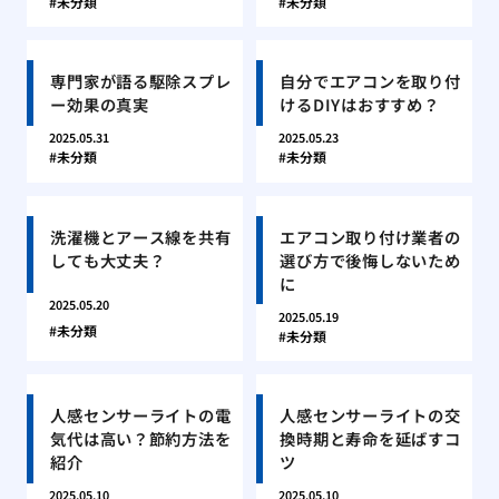
未分類
未分類
専門家が語る駆除スプレ
自分でエアコンを取り付
ー効果の真実
けるDIYはおすすめ？
2025.05.31
2025.05.23
未分類
未分類
洗濯機とアース線を共有
エアコン取り付け業者の
しても大丈夫？
選び方で後悔しないため
に
2025.05.20
2025.05.19
未分類
未分類
人感センサーライトの電
人感センサーライトの交
気代は高い？節約方法を
換時期と寿命を延ばすコ
紹介
ツ
2025.05.10
2025.05.10