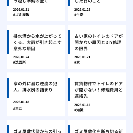
っ越し準備の全て
した日のこと
2026.01.31
2026.01.28
ゴミ屋敷
生活
排水溝から水が上がって
古い家のトイレのドアが
くる、大雨が引き起こす
開かない原因とDIY修理
意外な原因
の限界
2026.01.24
2026.01.21
洗面所
家
家の外に潜む逆流の犯
賃貸物件でトイレのドア
人、排水桝の詰まり
が開かない！修理費用と
連絡先
2026.01.18
2026.01.14
生活
知識
ゴミ屋敷状態からの引っ
ゴミ屋敷化を断ち切る新