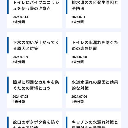
トイレにパイプユニッシ
排水溝のカビ発生原因と
ュを使う際の注意点
予防法
2024.07.13
2024.07.11
未分類
未分類
下水の匂いが上がってく
トイレの水漏れを防ぐた
る原因と対策
めの応急処置
2024.07.09
2024.07.08
未分類
未分類
簡単に頑固なカルキを防
水道水漏れの原因と効果
ぐための習慣とコツ
的な対策
2024.07.05
2024.07.04
未分類
未分類
蛇口のポタポタ音を防ぐ
キッチンの水漏れ対策と
ための予防策
早期対応の重要性