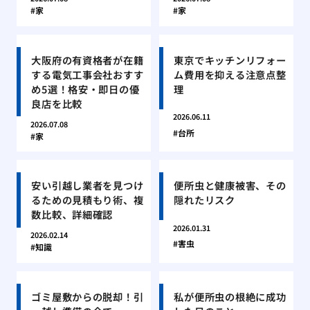
家
家
大阪府の有資格者が在籍
東京でキッチンリフォー
する電気工事会社おすす
ム費用を抑える注意点整
め5選！格安・即日の優
理
良店を比較
2026.06.11
2026.07.08
台所
家
安い引越し業者を見つけ
便所虫と健康被害、その
るための見積もり術、複
隠れたリスク
数比較、詳細確認
2026.01.31
2026.02.14
害虫
知識
ゴミ屋敷からの脱却！引
私が便所虫の根絶に成功