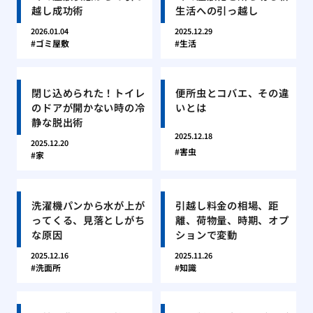
越し成功術
生活への引っ越し
2026.01.04
2025.12.29
ゴミ屋敷
生活
閉じ込められた！トイレ
便所虫とコバエ、その違
のドアが開かない時の冷
いとは
静な脱出術
2025.12.18
2025.12.20
害虫
家
洗濯機パンから水が上が
引越し料金の相場、距
ってくる、見落としがち
離、荷物量、時期、オプ
な原因
ションで変動
2025.12.16
2025.11.26
洗面所
知識