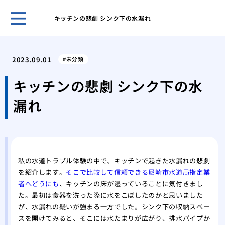
キッチンの悲劇 シンク下の水漏れ
古き
塗装
2023.09.01
未分類
「完
外壁
キッチンの悲劇 シンク下の水
理
漏れ
屋根
る内
築4
築4
高品
私の水道トラブル体験の中で、キッチンで起きた水漏れの悲劇
を紹介します。
そこで比較して信頼できる尼崎市水道局指定業
者へどうにも
、キッチンの床が湿っていることに気付きまし
た。最初は食器を洗った際に水をこぼしたのかと思いました
が、水漏れの疑いが強まる一方でした。シンク下の収納スペー
スを開けてみると、そこには水たまりが広がり、排水パイプか