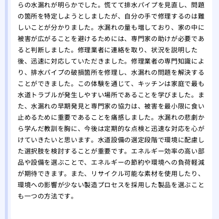
らの水漏れが明らかでした。慌てて排水パイプを見直し、問題
の箇所を特定しようとしましたが、自分の手で修理するのは難
しいことが分かりました。水漏れの量も増しており、家の中に
被害が広がることを避けるためには、専門家の助けが必要であ
ると判断しました。修理業者に連絡を取り、状況を説明した
後、迅速に対応していただきました。修理業者の専門知識によ
り、排水パイプの破損箇所を修理し、水漏れの問題を解決する
ことができました。この体験を通じて、キッチンは家庭で最も
水道トラブルが発生しやすい場所であることを学びました。ま
た、水漏れの早期発見と専門家の協力は、被害を最小限に食い
止めるために重要であることを痛感しました。水漏れの悲劇か
ら学んだ教訓を胸に、今後は定期的な点検と迅速な対応を心が
けていきたいと思います。水道設備の選定段階で環境に配慮し
た選択肢を検討することが重要です。エネルギー効率の高い部
品や設備を選ぶことで、エネルギーの節約や環境への負荷軽減
が期待できます。また、リサイクル可能な素材を使用したり、
環境への影響が少ない製造プロセスを採用した製品を選ぶこと
も一つの方法です。