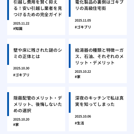
引越し費用を賢く抑え
電化製品の裏側はゴキブ
る！安い引越し業者を見
リの高級住宅街
つけるための完全ガイド
2025.11.05
2025.11.22
ゴキブリ
知識
壁や床に残された謎のシ
給湯器の種類と特徴ーガ
ミの正体とは
ス、石油、それぞれのメ
リット・デメリット
2025.10.30
2025.10.22
ゴキブリ
家
隠蔽配管のメリット・デ
深夜のキッチンで私は真
メリット、後悔しないた
実を知ってしまった
めの選択
2025.10.06
2025.10.20
生活
家