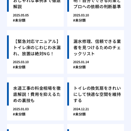
おしゃれな事例まで徹底
明！自分でできる対策と
解説
プロへの依頼の判断基準
2025.05.05
2025.03.10
未分類
未分類
【緊急対応マニュアル】
漏水修理、信頼できる業
トイレ床のじわじわ水漏
者を見つけるためのチェ
れ、放置は絶対NG！
ックリスト
2025.03.10
2025.01.14
未分類
未分類
水道工事の料金相場を徹
トイレの換気扇をきれい
底解説！費用を抑えるた
にして快適な空間を維持
めの裏技も
する
2025.01.03
2024.12.21
未分類
未分類