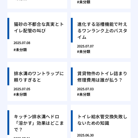
未分類
猫砂の不都合な真実とト
進化する浴槽機能で叶え
イレ配管の叫び
るワンランク上のバスタ
イム
2025.07.08
2025.07.07
未分類
未分類
排水溝のワントラップに
賃貸物件のトイレ詰まり
頼りすぎると
修理費用は誰が払う？
2025.07.05
2025.07.03
未分類
未分類
キッチン排水溝ヘドロ
トイレ給水管交換失敗し
「溶かす」効果はどこま
ないための知識
で？
2025.06.30