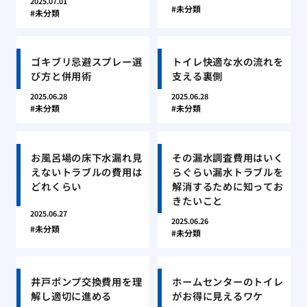
2025.07.01
未分類
未分類
ゴキブリ忌避スプレー選
トイレ快適な水の流れを
び方と併用術
支える裏側
2025.06.28
2025.06.28
未分類
未分類
お風呂場の床下水漏れ見
その漏水調査費用はいく
えないトラブルの費用は
らぐらい漏水トラブルを
どれくらい
解消するために知ってお
きたいこと
2025.06.27
2025.06.26
未分類
未分類
井戸ポンプ交換費用を理
ホームセンターのトイレ
解し適切に進める
がお得に見えるワケ