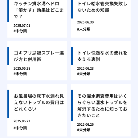
キッチン排水溝ヘドロ
トイレ給水管交換失敗し
「溶かす」効果はどこま
ないための知識
で？
2025.06.30
2025.07.01
未分類
未分類
ゴキブリ忌避スプレー選
トイレ快適な水の流れを
び方と併用術
支える裏側
2025.06.28
2025.06.28
未分類
未分類
お風呂場の床下水漏れ見
その漏水調査費用はいく
えないトラブルの費用は
らぐらい漏水トラブルを
どれくらい
解消するために知ってお
きたいこと
2025.06.27
2025.06.26
未分類
未分類