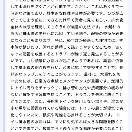
して水漏れを防ぐことが可能です。ただし、これはあくまで一
時的な対策であり、根本的な修理や交換が必要です。ひびが広
がってしまう前に、できるだけ早く業者に見てもらい、排水管
全体の状態を確認してもらうのが最善の方法です。 水漏れの
原因が排水管の老朽化に起因している場合、配管の交換が必要
になることもあります。特に、築年数が経過した住宅では、排
水管が錆びたり、汚れが蓄積して詰まりやすくなるため、古く
なった配管を放置するとトラブルが繰り返し発生することが多
いです。もし頻繁に水漏れが起こるようであれば、業者に依頼
して排水管の総点検を行い、必要に応じて交換することで、長
期的なトラブルを防ぐことができます。 最後に、水漏れを防
ぐためには、日常的な点検とメンテナンスが重要です。定期的
にトイレ周りをチェックし、排水管の劣化や接続部分の緩みが
ないか確認する習慣を持つことで、トラブルを未然に防ぐこと
ができます。また、長期間トイレを使用しない場合や、湿気が
多い場所に設置されている場合には、トイレの周りが湿気で劣
化しやすいため、換気や乾燥を心掛けることが大切です。 ト
イレ排水管の水漏れは、すぐに対処すれば大きな問題を防ぐこ
とができますが、放置すると後々大きな修理が必要になること