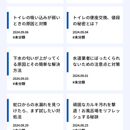
トイレの吸い込みが弱い
トイレの便座交換、値段
ときの原因と対策
の秘密とは？
2024.09.06
2024.09.04
未分類
未分類
下水の匂いが上がってく
水道業者にぼったくられ
る原因とその簡単な解決
ないための注意点と対策
方法
2024.09.01
2024.09.03
未分類
未分類
蛇口からの水漏れを見つ
頑固なカルキ汚れを撃
けたら、まず試したい対
退！お風呂場をリフレッ
処法
シュする秘訣
2024.08.29
2024.08.25