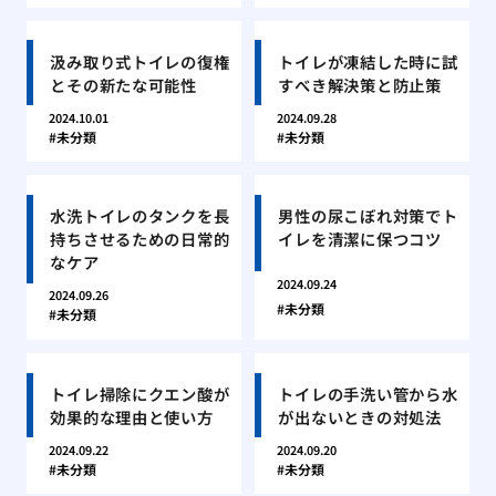
汲み取り式トイレの復権
トイレが凍結した時に試
とその新たな可能性
すべき解決策と防止策
2024.10.01
2024.09.28
未分類
未分類
水洗トイレのタンクを長
男性の尿こぼれ対策でト
持ちさせるための日常的
イレを清潔に保つコツ
なケア
2024.09.24
2024.09.26
未分類
未分類
トイレ掃除にクエン酸が
トイレの手洗い管から水
効果的な理由と使い方
が出ないときの対処法
2024.09.22
2024.09.20
未分類
未分類