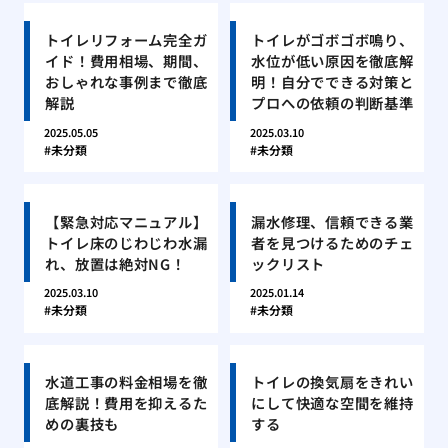
トイレリフォーム完全ガ
トイレがゴボゴボ鳴り、
イド！費用相場、期間、
水位が低い原因を徹底解
おしゃれな事例まで徹底
明！自分でできる対策と
解説
プロへの依頼の判断基準
2025.05.05
2025.03.10
未分類
未分類
【緊急対応マニュアル】
漏水修理、信頼できる業
トイレ床のじわじわ水漏
者を見つけるためのチェ
れ、放置は絶対NG！
ックリスト
2025.03.10
2025.01.14
未分類
未分類
水道工事の料金相場を徹
トイレの換気扇をきれい
底解説！費用を抑えるた
にして快適な空間を維持
めの裏技も
する