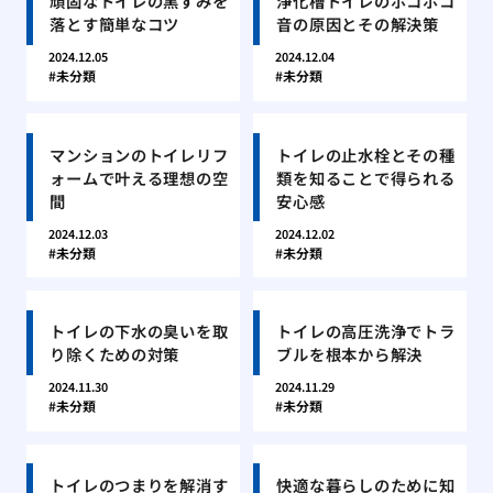
頑固なトイレの黒ずみを
浄化槽トイレのボコボコ
落とす簡単なコツ
音の原因とその解決策
2024.12.05
2024.12.04
未分類
未分類
マンションのトイレリフ
トイレの止水栓とその種
ォームで叶える理想の空
類を知ることで得られる
間
安心感
2024.12.03
2024.12.02
未分類
未分類
トイレの下水の臭いを取
トイレの高圧洗浄でトラ
り除くための対策
ブルを根本から解決
2024.11.30
2024.11.29
未分類
未分類
トイレのつまりを解消す
快適な暮らしのために知