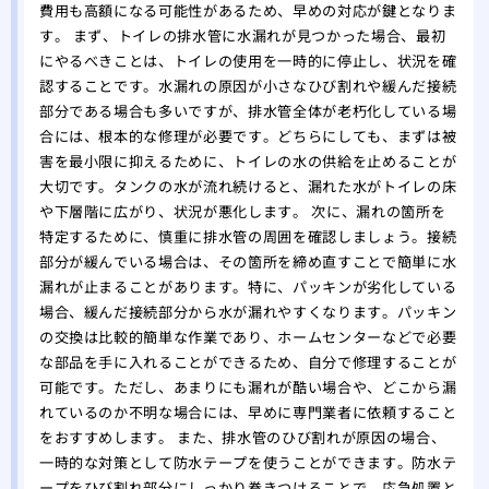
費用も高額になる可能性があるため、早めの対応が鍵となりま
す。 まず、トイレの排水管に水漏れが見つかった場合、最初
にやるべきことは、トイレの使用を一時的に停止し、状況を確
認することです。水漏れの原因が小さなひび割れや緩んだ接続
部分である場合も多いですが、排水管全体が老朽化している場
合には、根本的な修理が必要です。どちらにしても、まずは被
害を最小限に抑えるために、トイレの水の供給を止めることが
大切です。タンクの水が流れ続けると、漏れた水がトイレの床
や下層階に広がり、状況が悪化します。 次に、漏れの箇所を
特定するために、慎重に排水管の周囲を確認しましょう。接続
部分が緩んでいる場合は、その箇所を締め直すことで簡単に水
漏れが止まることがあります。特に、パッキンが劣化している
場合、緩んだ接続部分から水が漏れやすくなります。パッキン
の交換は比較的簡単な作業であり、ホームセンターなどで必要
な部品を手に入れることができるため、自分で修理することが
可能です。ただし、あまりにも漏れが酷い場合や、どこから漏
れているのか不明な場合には、早めに専門業者に依頼すること
をおすすめします。 また、排水管のひび割れが原因の場合、
一時的な対策として防水テープを使うことができます。防水テ
ープをひび割れ部分にしっかり巻きつけることで、応急処置と