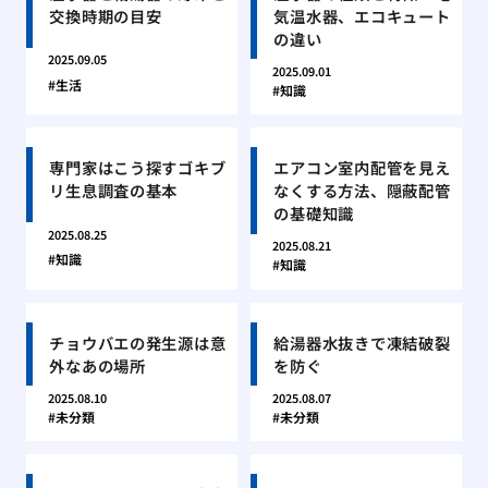
交換時期の目安
気温水器、エコキュート
の違い
2025.09.05
2025.09.01
生活
知識
専門家はこう探すゴキブ
エアコン室内配管を見え
リ生息調査の基本
なくする方法、隠蔽配管
の基礎知識
2025.08.25
2025.08.21
知識
知識
チョウバエの発生源は意
給湯器水抜きで凍結破裂
外なあの場所
を防ぐ
2025.08.10
2025.08.07
未分類
未分類