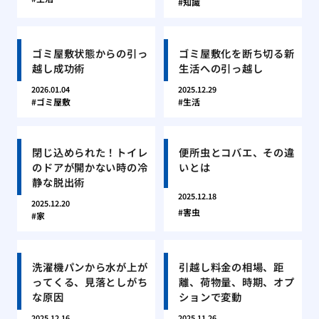
知識
ゴミ屋敷状態からの引っ
ゴミ屋敷化を断ち切る新
越し成功術
生活への引っ越し
2026.01.04
2025.12.29
ゴミ屋敷
生活
閉じ込められた！トイレ
便所虫とコバエ、その違
のドアが開かない時の冷
いとは
静な脱出術
2025.12.18
2025.12.20
害虫
家
洗濯機パンから水が上が
引越し料金の相場、距
ってくる、見落としがち
離、荷物量、時期、オプ
な原因
ションで変動
2025.12.16
2025.11.26