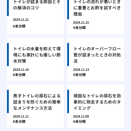
トイレが詰まる原因とそ
トイレの流れが悪いとき
の解消のコツ
に重曹とお酢を試すべき
理由
2024.11.21
2024.11.15
未分類
未分類
トイレの水量を抑えて環
トイレのオーバーフロー
境にも家計にも優しい節
管が詰まったときの対処
水対策
法
2024.11.14
2024.11.13
未分類
未分類
男子トイレの尿石による
頑固なトイレの尿石を効
詰まりを防ぐための簡単
果的に除去するためのタ
なメンテナンス方法
イミング
2024.11.11
2024.11.09
未分類
未分類