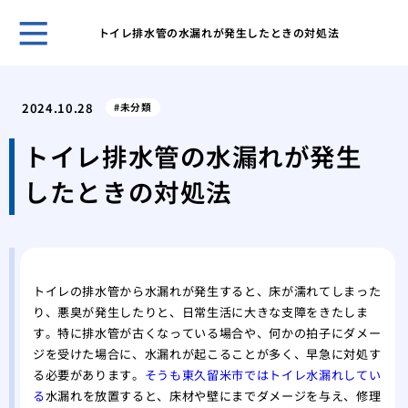
トイレ排水管の水漏れが発生したときの対処法
古き
塗装
2024.10.28
未分類
「完
外壁
トイレ排水管の水漏れが発生
理
したときの対処法
屋根
る内
築4
築4
高品
トイレの排水管から水漏れが発生すると、床が濡れてしまった
り、悪臭が発生したりと、日常生活に大きな支障をきたしま
す。特に排水管が古くなっている場合や、何かの拍子にダメー
ジを受けた場合に、水漏れが起こることが多く、早急に対処す
る必要があります。
そうも東久留米市ではトイレ水漏れしてい
る
水漏れを放置すると、床材や壁にまでダメージを与え、修理