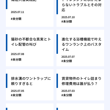
らないトラブルとその対
応
2025.07.11
2025.07.10
未分類
未分類
猫砂の不都合な真実とト
進化する浴槽機能で叶え
イレ配管の叫び
るワンランク上のバスタ
イム
2025.07.08
2025.07.07
未分類
未分類
排水溝のワントラップに
賃貸物件のトイレ詰まり
頼りすぎると
修理費用は誰が払う？
2025.07.05
2025.07.03
未分類
未分類