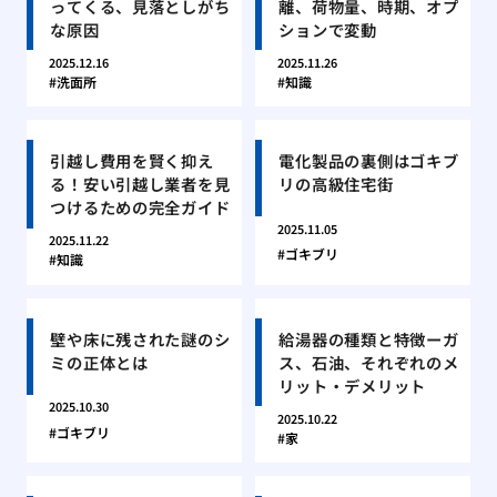
ってくる、見落としがち
離、荷物量、時期、オプ
な原因
ションで変動
2025.12.16
2025.11.26
洗面所
知識
引越し費用を賢く抑え
電化製品の裏側はゴキブ
る！安い引越し業者を見
リの高級住宅街
つけるための完全ガイド
2025.11.05
2025.11.22
ゴキブリ
知識
壁や床に残された謎のシ
給湯器の種類と特徴ーガ
ミの正体とは
ス、石油、それぞれのメ
リット・デメリット
2025.10.30
2025.10.22
ゴキブリ
家