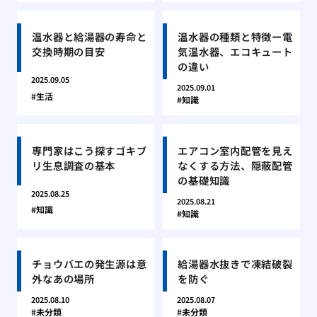
温水器と給湯器の寿命と
温水器の種類と特徴ー電
交換時期の目安
気温水器、エコキュート
の違い
2025.09.05
2025.09.01
生活
知識
専門家はこう探すゴキブ
エアコン室内配管を見え
リ生息調査の基本
なくする方法、隠蔽配管
の基礎知識
2025.08.25
2025.08.21
知識
知識
チョウバエの発生源は意
給湯器水抜きで凍結破裂
外なあの場所
を防ぐ
2025.08.10
2025.08.07
未分類
未分類