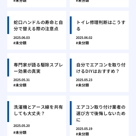
未分類
未分類
蛇口ハンドルの寿命と自
トイレ修理判断はこうす
分で替える際の注意点
る
2025.06.03
2025.06.02
未分類
未分類
専門家が語る駆除スプレ
自分でエアコンを取り付
ー効果の真実
けるDIYはおすすめ？
2025.05.31
2025.05.23
未分類
未分類
洗濯機とアース線を共有
エアコン取り付け業者の
しても大丈夫？
選び方で後悔しないため
に
2025.05.20
2025.05.19
未分類
未分類