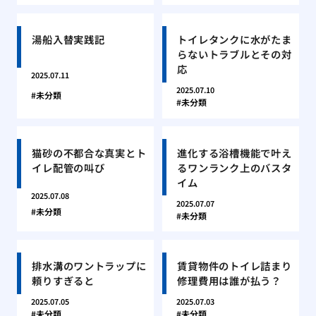
湯船入替実践記
トイレタンクに水がたま
らないトラブルとその対
応
2025.07.11
2025.07.10
未分類
未分類
猫砂の不都合な真実とト
進化する浴槽機能で叶え
イレ配管の叫び
るワンランク上のバスタ
イム
2025.07.08
2025.07.07
未分類
未分類
排水溝のワントラップに
賃貸物件のトイレ詰まり
頼りすぎると
修理費用は誰が払う？
2025.07.05
2025.07.03
未分類
未分類