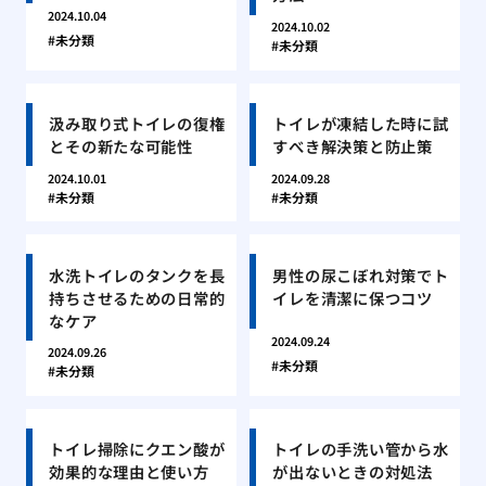
2024.10.04
2024.10.02
未分類
未分類
汲み取り式トイレの復権
トイレが凍結した時に試
とその新たな可能性
すべき解決策と防止策
2024.10.01
2024.09.28
未分類
未分類
水洗トイレのタンクを長
男性の尿こぼれ対策でト
持ちさせるための日常的
イレを清潔に保つコツ
なケア
2024.09.24
2024.09.26
未分類
未分類
トイレ掃除にクエン酸が
トイレの手洗い管から水
効果的な理由と使い方
が出ないときの対処法