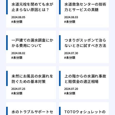
水道元栓を閉めても水が
水道救急センターの技術
止まらない原因とは？
力とサービスの真髄
2024.08.05
2024.08.03
未分類
未分類
一戸建ての漏水調査にか
つまりがスッポンで治ら
かる費用について
ないときに試すべき方法
2024.08.02
2024.07.30
未分類
未分類
未然にお風呂の水漏れを
上の階からの水漏れ事故
防ぐための基本対策
と賠償金の適正相場
2024.07.25
2024.07.20
未分類
未分類
水のトラブルサポートセ
TOTOウォシュレットの