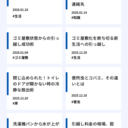
連絡先
2026.01.18
2026.01.14
生活
知識
ゴミ屋敷状態からの引っ
ゴミ屋敷化を断ち切る新
越し成功術
生活への引っ越し
2026.01.04
2025.12.29
ゴミ屋敷
生活
閉じ込められた！トイレ
便所虫とコバエ、その違
のドアが開かない時の冷
いとは
静な脱出術
2025.12.18
2025.12.20
害虫
家
洗濯機パンから水が上が
引越し料金の相場、距