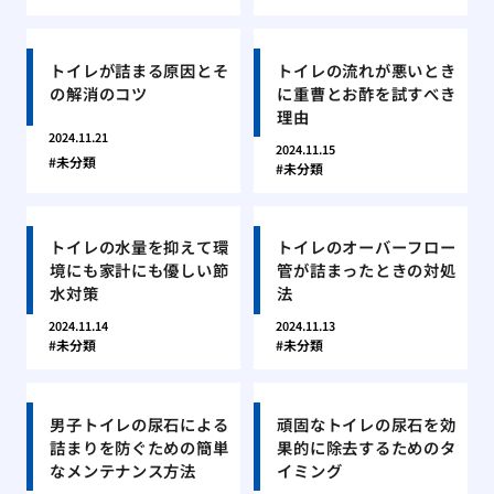
トイレが詰まる原因とそ
トイレの流れが悪いとき
の解消のコツ
に重曹とお酢を試すべき
理由
2024.11.21
2024.11.15
未分類
未分類
トイレの水量を抑えて環
トイレのオーバーフロー
境にも家計にも優しい節
管が詰まったときの対処
水対策
法
2024.11.14
2024.11.13
未分類
未分類
男子トイレの尿石による
頑固なトイレの尿石を効
詰まりを防ぐための簡単
果的に除去するためのタ
なメンテナンス方法
イミング