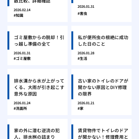
数比較、詳細確認
2026.01.31
2026.02.14
害虫
知識
ゴミ屋敷からの脱却！引
私が便所虫の根絶に成功
っ越し準備の全て
した日のこと
2026.01.31
2026.01.28
ゴミ屋敷
生活
排水溝から水が上がって
古い家のトイレのドアが
くる、大雨が引き起こす
開かない原因とDIY修理
意外な原因
の限界
2026.01.24
2026.01.21
洗面所
家
家の外に潜む逆流の犯
賃貸物件でトイレのドア
人、排水桝の詰まり
が開かない！修理費用と