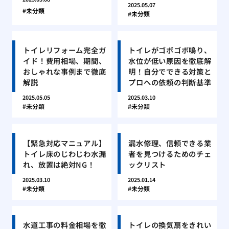
2025.05.07
未分類
未分類
トイレリフォーム完全ガ
トイレがゴボゴボ鳴り、
イド！費用相場、期間、
水位が低い原因を徹底解
おしゃれな事例まで徹底
明！自分でできる対策と
解説
プロへの依頼の判断基準
2025.05.05
2025.03.10
未分類
未分類
【緊急対応マニュアル】
漏水修理、信頼できる業
トイレ床のじわじわ水漏
者を見つけるためのチェ
れ、放置は絶対NG！
ックリスト
2025.03.10
2025.01.14
未分類
未分類
水道工事の料金相場を徹
トイレの換気扇をきれい