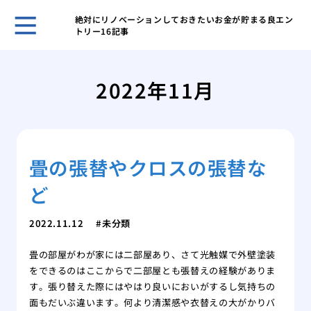
絶対にリノベーションしておきたいお金が貯まる良エン
トリー16記事
古き
塗装
2022年11月
「完
外壁
理
屋根
畳の張替やクロスの張替な
る内
築4
ど
築4
高品
2022.11.12
未分類
畳の部屋がわが家には二部屋あり、さて光触媒で外壁塗装
をできるのはここからで二部屋とも張替えの経験がありま
す。張り替えた際にはやはり良いにおいがするし気持ちの
面もだいぶ違います。何より清潔感や衣替えの大がかりバ