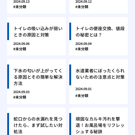
2024.09.13
2024.09.12
未分類
未分類
トイレの吸い込みが弱い
トイレの便座交換、値段
ときの原因と対策
の秘密とは？
2024.09.06
2024.09.04
未分類
未分類
下水の匂いが上がってく
水道業者にぼったくられ
る原因とその簡単な解決
ないための注意点と対策
方法
2024.09.01
2024.09.03
未分類
未分類
蛇口からの水漏れを見つ
頑固なカルキ汚れを撃
けたら、まず試したい対
退！お風呂場をリフレッ
処法
シュする秘訣