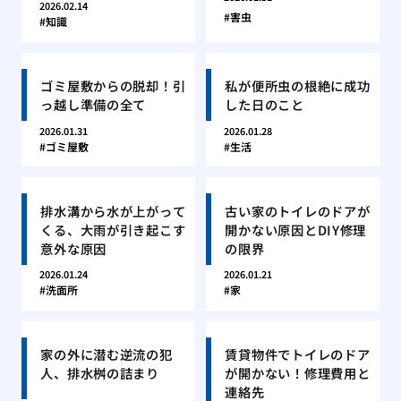
2026.02.14
害虫
知識
ゴミ屋敷からの脱却！引
私が便所虫の根絶に成功
っ越し準備の全て
した日のこと
2026.01.31
2026.01.28
ゴミ屋敷
生活
排水溝から水が上がって
古い家のトイレのドアが
くる、大雨が引き起こす
開かない原因とDIY修理
意外な原因
の限界
2026.01.24
2026.01.21
洗面所
家
家の外に潜む逆流の犯
賃貸物件でトイレのドア
人、排水桝の詰まり
が開かない！修理費用と
連絡先