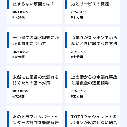
止まらない原因とは？
力とサービスの真髄
2024.08.05
2024.08.03
未分類
未分類
一戸建ての漏水調査にか
つまりがスッポンで治ら
かる費用について
ないときに試すべき方法
2024.08.02
2024.07.30
未分類
未分類
未然にお風呂の水漏れを
上の階からの水漏れ事故
防ぐための基本対策
と賠償金の適正相場
2024.07.25
2024.07.20
未分類
未分類
水のトラブルサポートセ
TOTOウォシュレットの
ンターの評判を徹底解説
ボタンが反応しない場合