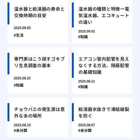
温水器と給湯器の寿命と
温水器の種類と特徴ー電
交換時期の目安
気温水器、エコキュート
の違い
2025.09.05
2025.09.01
生活
知識
専門家はこう探すゴキブ
エアコン室内配管を見え
リ生息調査の基本
なくする方法、隠蔽配管
の基礎知識
2025.08.25
2025.08.21
知識
知識
チョウバエの発生源は意
給湯器水抜きで凍結破裂
外なあの場所
を防ぐ
2025.08.10
2025.08.07
未分類
未分類