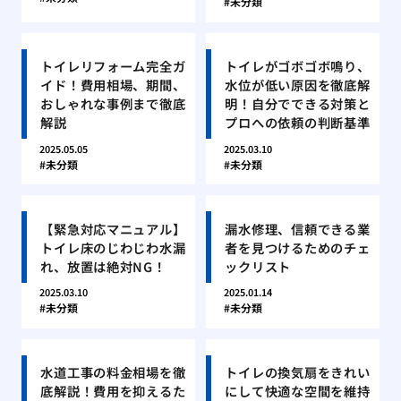
未分類
トイレリフォーム完全ガ
トイレがゴボゴボ鳴り、
イド！費用相場、期間、
水位が低い原因を徹底解
おしゃれな事例まで徹底
明！自分でできる対策と
解説
プロへの依頼の判断基準
2025.05.05
2025.03.10
未分類
未分類
【緊急対応マニュアル】
漏水修理、信頼できる業
トイレ床のじわじわ水漏
者を見つけるためのチェ
れ、放置は絶対NG！
ックリスト
2025.03.10
2025.01.14
未分類
未分類
水道工事の料金相場を徹
トイレの換気扇をきれい
底解説！費用を抑えるた
にして快適な空間を維持