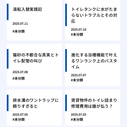
湯船入替実践記
トイレタンクに水がたま
らないトラブルとその対
応
2025.07.11
2025.07.10
未分類
未分類
猫砂の不都合な真実とト
進化する浴槽機能で叶え
イレ配管の叫び
るワンランク上のバスタ
イム
2025.07.08
2025.07.07
未分類
未分類
排水溝のワントラップに
賃貸物件のトイレ詰まり
頼りすぎると
修理費用は誰が払う？
2025.07.05
2025.07.03
未分類
未分類