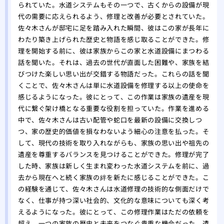
られていた。水道システムもその一つで、古くからの設備が現
代の需要に応えられるよう、修理と改善が必要とされていた。
佐々木さんが邸宅に足を踏み入れた瞬間、彼はこの家が長年に
わたり築き上げられた歴史と物語を感じ取ることができた。修
理を開始する前に、彼は家族からこの家と水道設備にまつわる
話を聞いた。それは、過去の世代が直面した困難や、家族を結
びつけた楽しい思い出が交錯する物語だった。これらの話を聞
くことで、佐々木さんは単に水道設備を修理する以上の使命を
感じるようになった。彼にとって、この作業は家族の遺産を現
代に繋ぐ架け橋となる重要な役割を担っていた。作業を進める
中で、佐々木さんは古い配管や蛇口を最新の設備に交換しつ
つ、家の歴史的価値を損なわないよう細心の注意を払った。そ
して、現代の技術を取り入れながらも、家族の思い出や祖先の
遺産を尊重するバランスを見つけることができた。修理が完了
した時、家族は新しく生まれ変わった水道システムを前に、過
去から現在へと続く家族の絆を新たに感じることができた。こ
の経験を通じて、佐々木さんは水道修理の技術的な側面だけで
なく、仕事が持つ深い社会的、文化的な意味についても深く考
えるようになった。彼にとって、この修理作業はただの依頼を
超え、一つの家族の歴史と未来をつなぐ貴重な機会だった。遺