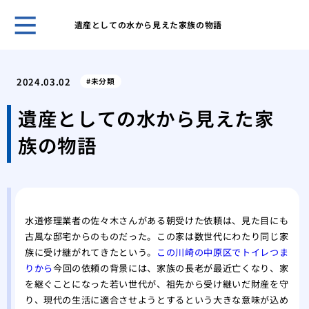
遺産としての水から見えた家族の物語
古き
塗装
2024.03.02
未分類
「完
外壁
遺産としての水から見えた家
理
族の物語
屋根
る内
築4
築4
高品
水道修理業者の佐々木さんがある朝受けた依頼は、見た目にも
古風な邸宅からのものだった。この家は数世代にわたり同じ家
族に受け継がれてきたという。
この川崎の中原区でトイレつま
りから
今回の依頼の背景には、家族の長老が最近亡くなり、家
を継ぐことになった若い世代が、祖先から受け継いだ財産を守
り、現代の生活に適合させようとするという大きな意味が込め