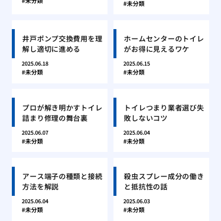
未分類
未分類
井戸ポンプ交換費用を理
ホームセンターのトイレ
解し適切に進める
がお得に見えるワケ
2025.06.18
2025.06.15
未分類
未分類
プロが解き明かすトイレ
トイレつまり業者選び失
詰まり修理の舞台裏
敗しないコツ
2025.06.07
2025.06.04
未分類
未分類
アース端子の種類と接続
殺虫スプレー成分の働き
方法を解説
と抵抗性の話
2025.06.04
2025.06.03
未分類
未分類